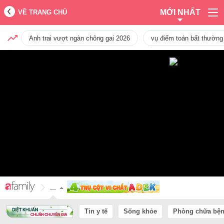
MỚI NHẤT
VỀ TRANG CHỦ
Anh trai vượt ngàn chông gai 2026
vụ điểm toán bất thường
...
Tin y tế
Sống khỏe
Phòng chữa bệ