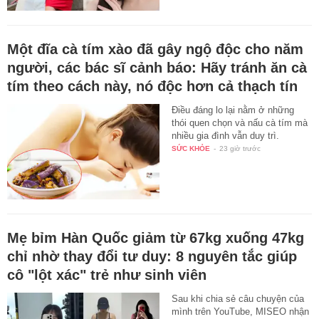
Một đĩa cà tím xào đã gây ngộ độc cho năm
người, các bác sĩ cảnh báo: Hãy tránh ăn cà
tím theo cách này, nó độc hơn cả thạch tín
Điều đáng lo lại nằm ở những
thói quen chọn và nấu cà tím mà
nhiều gia đình vẫn duy trì.
SỨC KHỎE
-
23 giờ trước
Mẹ bỉm Hàn Quốc giảm từ 67kg xuống 47kg
chỉ nhờ thay đổi tư duy: 8 nguyên tắc giúp
cô "lột xác" trẻ như sinh viên
Sau khi chia sẻ câu chuyện của
mình trên YouTube, MISEO nhận