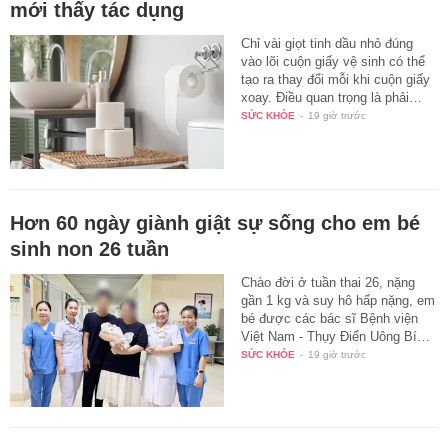
mới thấy tác dụng
Chỉ vài giọt tinh dầu nhỏ đúng
vào lõi cuộn giấy vệ sinh có thể
tạo ra thay đổi mỗi khi cuộn giấy
xoay. Điều quan trọng là phải…
SỨC KHỎE
-
19 giờ trước
Hơn 60 ngày giành giật sự sống cho em bé
sinh non 26 tuần
Chào đời ở tuần thai 26, nặng
gần 1 kg và suy hô hấp nặng, em
bé được các bác sĩ Bệnh viện
Việt Nam - Thụy Điển Uông Bí…
SỨC KHỎE
-
19 giờ trước