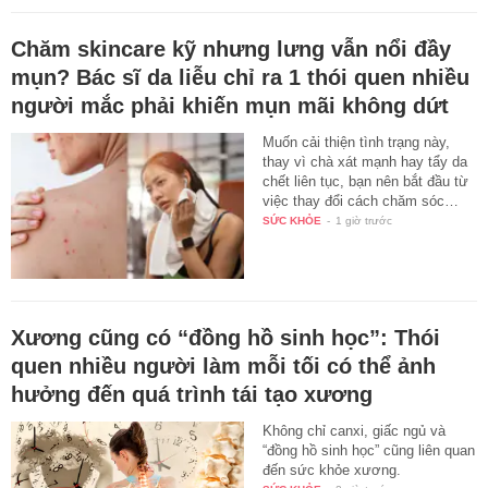
Chăm skincare kỹ nhưng lưng vẫn nổi đầy
mụn? Bác sĩ da liễu chỉ ra 1 thói quen nhiều
người mắc phải khiến mụn mãi không dứt
Muốn cải thiện tình trạng này,
thay vì chà xát mạnh hay tẩy da
chết liên tục, bạn nên bắt đầu từ
việc thay đổi cách chăm sóc…
SỨC KHỎE
-
1 giờ trước
Xương cũng có “đồng hồ sinh học”: Thói
quen nhiều người làm mỗi tối có thể ảnh
hưởng đến quá trình tái tạo xương
Không chỉ canxi, giấc ngủ và
“đồng hồ sinh học” cũng liên quan
đến sức khỏe xương.