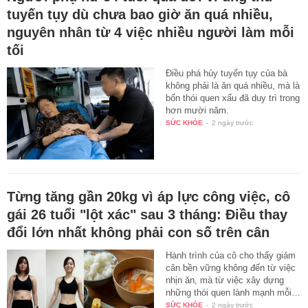
tuyến tụy dù chưa bao giờ ăn quá nhiều,
nguyên nhân từ 4 việc nhiều người làm mỗi
tối
Điều phá hủy tuyến tụy của bà
không phải là ăn quá nhiều, mà là
bốn thói quen xấu đã duy trì trong
hơn mười năm.
SỨC KHỎE
-
2 ngày trước
Từng tăng gần 20kg vì áp lực công việc, cô
gái 26 tuổi "lột xác" sau 3 tháng: Điều thay
đổi lớn nhất không phải con số trên cân
Hành trình của cô cho thấy giảm
cân bền vững không đến từ việc
nhịn ăn, mà từ việc xây dựng
những thói quen lành mạnh mỗi…
SỨC KHỎE
-
2 ngày trước