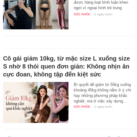
được hàng loạt bình luận khen
ngợi vì ngoại hình trẻ trung
hơn…
SỨC KHỎE
-
1 ngày trước
Cô gái giảm 10kg, từ mặc size L xuống size
S nhờ 8 thói quen đơn giản: Không nhịn ăn
cực đoan, không tập đến kiệt sức
Bí quyết để giảm từ 55kg xuống
khoảng 45kg không nằm ở ý chí
hay những phương pháp khắc
nghiệt, mà ở việc xây dựng…
SỨC KHỎE
-
1 ngày trước