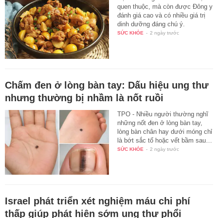
quen thuộc, mà còn được Đông y
đánh giá cao và có nhiều giá trị
dinh dưỡng đáng chú ý.
SỨC KHỎE
-
2 ngày trước
Chấm đen ở lòng bàn tay: Dấu hiệu ung thư
nhưng thường bị nhầm là nốt ruồi
TPO - Nhiều người thường nghĩ
những nốt đen ở lòng bàn tay,
lòng bàn chân hay dưới móng chỉ
là bớt sắc tố hoặc vết bầm sau…
SỨC KHỎE
-
2 ngày trước
Israel phát triển xét nghiệm máu chi phí
thấp giúp phát hiện sớm ung thư phổi