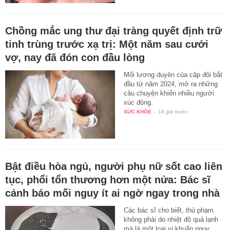
Chồng mắc ung thư đại tràng quyết định trữ
tinh trùng trước xạ trị: Một năm sau cưới
vợ, nay đã đón con đầu lòng
Mối lương duyên của cặp đôi bắt
đầu từ năm 2024, mở ra những
câu chuyện khiến nhiều người
xúc động.
SỨC KHỎE
-
16 giờ trước
Bật điều hòa ngủ, người phụ nữ sốt cao liên
tục, phổi tổn thương hơn một nửa: Bác sĩ
cảnh báo mối nguy ít ai ngờ ngay trong nhà
Các bác sĩ cho biết, thủ phạm
không phải do nhiệt độ quá lạnh
mà là một loại vi khuẩn nguy