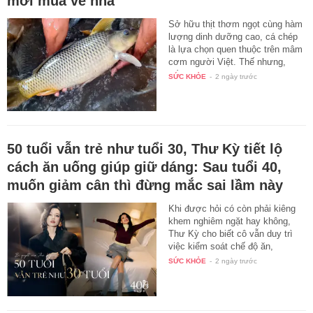
mới mua về nhà
Sở hữu thịt thơm ngọt cùng hàm
lượng dinh dưỡng cao, cá chép
là lựa chọn quen thuộc trên mâm
cơm người Việt. Thế nhưng,
bất…
SỨC KHỎE
-
2 ngày trước
50 tuổi vẫn trẻ như tuổi 30, Thư Kỳ tiết lộ
cách ăn uống giúp giữ dáng: Sau tuổi 40,
muốn giảm cân thì đừng mắc sai lầm này
Khi được hỏi có còn phải kiêng
khem nghiêm ngặt hay không,
Thư Kỳ cho biết cô vẫn duy trì
việc kiểm soát chế độ ăn,
nhưng…
SỨC KHỎE
-
2 ngày trước