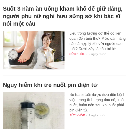
Suốt 3 năm ăn uống kham khổ để giữ dáng,
người phụ nữ nghỉ hưu sững sờ khi bác sĩ
nói một câu
Liệu trọng lượng cơ thể có liên
quan đến tuổi thọ? Mức cân nặng
nào là hợp lý đối với người cao
tuổi? Dưới đây là câu trả lời…
SỨC KHỎE
-
2 ngày trước
Nguy hiểm khi trẻ nuốt pin điện tử
Bé trai 5 tuổi được đưa đến bệnh
viện trong tình trạng đau cổ, khó
nuốt, buồn nôn sau khi nuốt phải
pin điện tử.
SỨC KHỎE
-
2 ngày trước