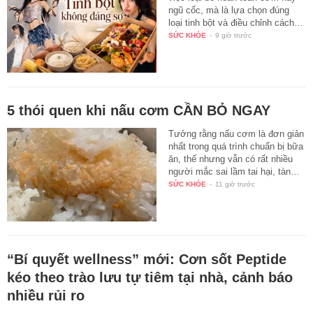
ngũ cốc, mà là lựa chọn đúng
loại tinh bột và điều chỉnh cách…
SỨC KHỎE
-
9 giờ trước
5 thói quen khi nấu cơm CẦN BỎ NGAY
Tưởng rằng nấu cơm là đơn giản
nhất trong quá trình chuẩn bị bữa
ăn, thế nhưng vẫn có rất nhiều
người mắc sai lầm tai hại, tàn…
SỨC KHỎE
-
11 giờ trước
“Bí quyết wellness” mới: Cơn sốt Peptide
kéo theo trào lưu tự tiêm tại nhà, cảnh báo
nhiều rủi ro