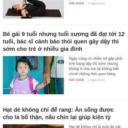
SỨC KHỎE
-
1 ngày trước
Bé gái 9 tuổi nhưng tuổi xương đã đạt tới 12
tuổi, bác sĩ cảnh báo thói quen gây dậy thì
sớm cho trẻ ở nhiều gia đình
Ngày càng có nhiều trẻ gặp phải
tình trạng dậy thì sớm nhưng
không ít cha mẹ lại không biết
chính những thói quen hàng
ngày…
SỨC KHỎE
-
1 ngày trước
Hạt dẻ không chỉ để rang: Ăn sống được
cho là bổ thận, nấu chín lại giúp kiện tỳ
Hạt dẻ không chỉ là món ăn vặt