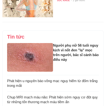
SỨC KHỎE
-
2 giờ trước
Tin tức
Người phụ nữ 56 tuổi nguy
kịch vì nốt đen "lạ" mọc
trên người, bác sĩ cảnh báo
điều này
Phát hiện u nguyên bào võng mạc nguy hiểm từ đốm trắng
trong mắt
Chụp MRI mạch máu não: Phát hiện sớm nguy cơ đột quỵ
từ những tổn thương mạch máu tiềm ẩn