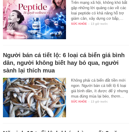
Trên mạng xã hội, không khó bắt
gặp những lời quảng cáo về các
loại peptide có khả năng hỗ trợ
giảm cân, xây dựng cơ bắp,…
SỨC KHỎE
-
13 giờ trước
Người bán cá tiết lộ: 6 loại cá biển giá bình
dân, người không biết hay bỏ qua, người
sành lại thích mua
Không phải cá biển đắt tiền mới
ngon. Người bán cá tiết lộ 6 loại
giá bình dân, ít được để ý nhưng
mua đúng mùa lại béo, thơm…
SỨC KHỎE
-
13 giờ trước