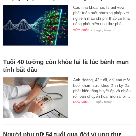
Các nhà khoa học Israel vừa
phát triển một phương pháp xét
nghiệm máu chi phí thấp có khả
năng phát hiện ung thư phổi
với…
SỨC KHỎE
-
2 ngày trước
Tuổi 40 tưởng còn khỏe lại là lúc bệnh mạn
tính bắt đầu
Anh Hoàng, 42 tuổi, chỉ sau một
buổi khám sức khỏe định kỳ đã
phát hiện tăng huyết áp và nhiều
rối loạn chuyển hóa, mở ra lời…
SỨC KHỎE
-
2 ngày trước
Người phụ nữ 54 tuổi qua đời vì ung thư