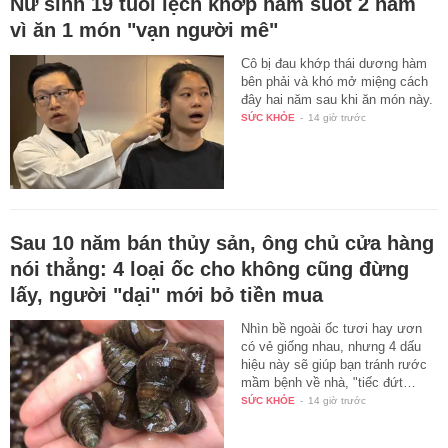
Nữ sinh 19 tuổi lệch khớp hàm suốt 2 năm
vì ăn 1 món "vạn người mê"
Cô bị đau khớp thái dương hàm
bên phải và khó mở miệng cách
đây hai năm sau khi ăn món này.
SỨC KHỎE
-
14 giờ trước
Sau 10 năm bán thủy sản, ông chủ cửa hàng
nói thẳng: 4 loại ốc cho không cũng đừng
lấy, người "dại" mới bỏ tiền mua
Nhìn bề ngoài ốc tươi hay ươn
có vẻ giống nhau, nhưng 4 dấu
hiệu này sẽ giúp bạn tránh rước
mầm bệnh về nhà, "tiếc đứt…
SỨC KHỎE
-
14 giờ trước