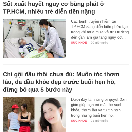
Sốt xuất huyết nguy cơ bùng phát ở
TP.HCM, nhiều trẻ diễn tiến nặng
Các bệnh truyền nhiễm tại
TP.HCM đang diễn biến phức tạp,
trong khi mùa mưa và tựu trường
đến gần làm gia tăng nguy cơ…
SỨC KHỎE
-
20 giờ trước
Chỉ gội đầu thôi chưa đủ: Muốn tóc thơm
lâu, da đầu khỏe đẹp trước buổi hẹn hò,
đừng bỏ qua 5 bước này
Dưới đây là những bí quyết đơn
giản giúp bạn có mái tóc sạch
khỏe, thơm lâu và tự tin hơn
trong những buổi hẹn hò.
SỨC KHỎE
-
21 giờ trước