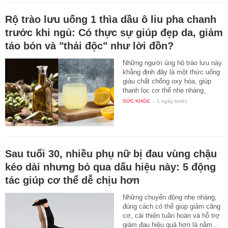
Rộ trào lưu uống 1 thìa dầu ô liu pha chanh
trước khi ngủ: Có thực sự giúp đẹp da, giảm
táo bón và "thải độc" như lời đồn?
Những người ủng hộ trào lưu này
khẳng định đây là một thức uống
giàu chất chống oxy hóa, giúp
thanh lọc cơ thể nhẹ nhàng,
tăng…
SỨC KHỎE
-
1 ngày trước
Sau tuổi 30, nhiều phụ nữ bị đau vùng chậu
kéo dài nhưng bỏ qua dấu hiệu này: 5 động
tác giúp cơ thể dễ chịu hơn
Những chuyển động nhẹ nhàng,
đúng cách có thể giúp giảm căng
cơ, cải thiện tuần hoàn và hỗ trợ
giảm đau hiệu quả hơn là nằm…