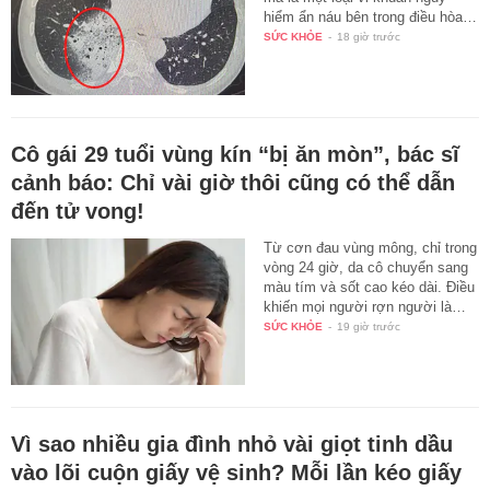
hiểm ẩn náu bên trong điều hòa…
SỨC KHỎE
-
18 giờ trước
Cô gái 29 tuổi vùng kín “bị ăn mòn”, bác sĩ
cảnh báo: Chỉ vài giờ thôi cũng có thể dẫn
đến tử vong!
Từ cơn đau vùng mông, chỉ trong
vòng 24 giờ, da cô chuyển sang
màu tím và sốt cao kéo dài. Điều
khiến mọi người rợn người là…
SỨC KHỎE
-
19 giờ trước
Vì sao nhiều gia đình nhỏ vài giọt tinh dầu
vào lõi cuộn giấy vệ sinh? Mỗi lần kéo giấy