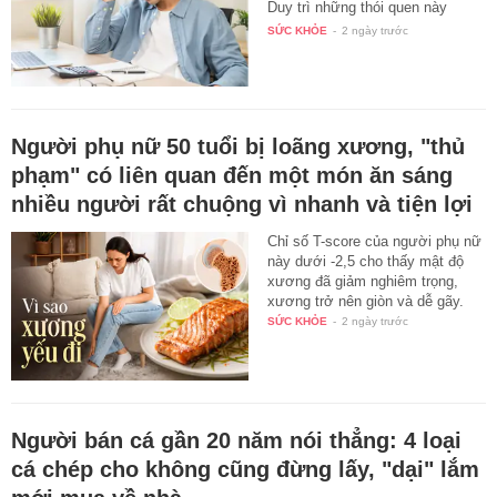
Duy trì những thói quen này
giữa…
SỨC KHỎE
-
2 ngày trước
Người phụ nữ 50 tuổi bị loãng xương, "thủ
phạm" có liên quan đến một món ăn sáng
nhiều người rất chuộng vì nhanh và tiện lợi
Chỉ số T-score của người phụ nữ
này dưới -2,5 cho thấy mật độ
xương đã giảm nghiêm trọng,
xương trở nên giòn và dễ gãy.
SỨC KHỎE
-
2 ngày trước
Người bán cá gần 20 năm nói thẳng: 4 loại
cá chép cho không cũng đừng lấy, "dại" lắm