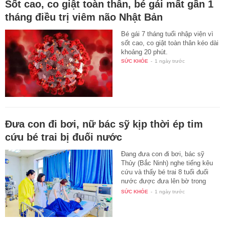
Sốt cao, co giật toàn thân, bé gái mất gần 1
tháng điều trị viêm não Nhật Bản
Bé gái 7 tháng tuổi nhập viện vì
sốt cao, co giật toàn thân kéo dài
khoảng 20 phút.
SỨC KHỎE
-
1 ngày trước
Đưa con đi bơi, nữ bác sỹ kịp thời ép tim
cứu bé trai bị đuối nước
Đang đưa con đi bơi, bác sỹ
Thủy (Bắc Ninh) nghe tiếng kêu
cứu và thấy bé trai 8 tuổi đuối
nước được đưa lên bờ trong
tình…
SỨC KHỎE
-
1 ngày trước