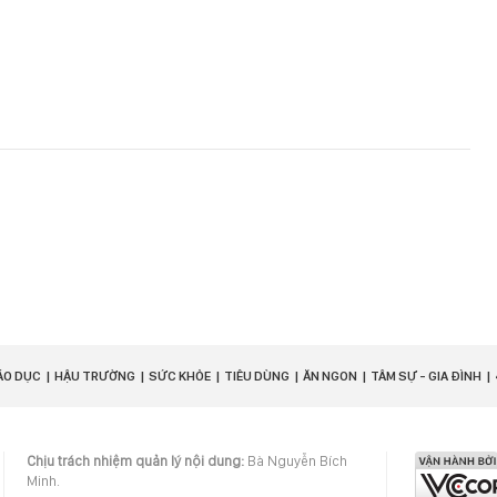
ÁO DỤC
HẬU TRƯỜNG
SỨC KHỎE
TIÊU DÙNG
ĂN NGON
TÂM SỰ - GIA ĐÌNH
Chịu trách nhiệm quản lý nội dung:
Bà Nguyễn Bích
Minh.