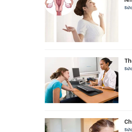
Sức
Th
Sức
Ch
Sức