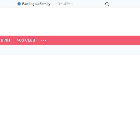
Fanpage aFamily
 ĐÌNH
40S CLUB