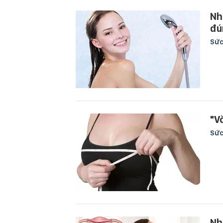
Nh
đú
Sức
"V
Sức
Nh