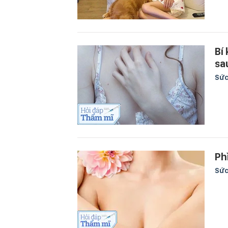
Bí
sa
Sức
Ph
Sức