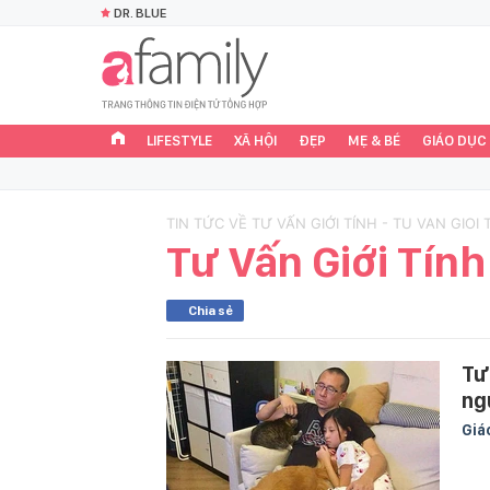
DR. BLUE
LIFESTYLE
XÃ HỘI
ĐẸP
MẸ & BÉ
GIÁO DỤC
TIN TỨC VỀ TƯ VẤN GIỚI TÍNH - TU VAN GIOI 
Tư Vấn Giới Tính
Chia sẻ
Tư
ng
Giá