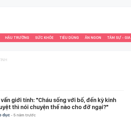
HẬU TRƯỜNG
SỨC KHỎE
TIÊU DÙNG
ĂN NGON
TÂM SỰ - GIA
TINH
 vấn giới tính: "Cháu sống với bố, đến kỳ kinh
uyệt thì nói chuyện thế nào cho đỡ ngại?"
o dục
-
5 năm trước