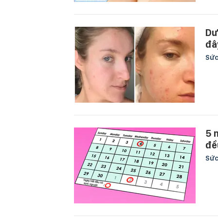
Dư
đâ
Sức
5 
đề
Sức