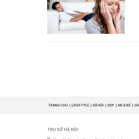
TRANG CHỦ
LIFESTYLE
XÃ HỘI
ĐẸP
MẸ & BÉ
GI
TRỤ SỞ HÀ NỘI