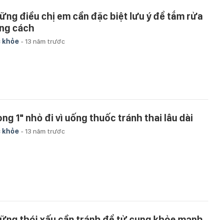
ững điều chị em cần đặc biệt lưu ý để tắm rửa
ng cách
 khỏe
-
13 năm trước
òng 1" nhỏ đi vì uống thuốc tránh thai lâu dài
 khỏe
-
13 năm trước
ững thói xấu cần tránh để tử cung khỏe mạnh