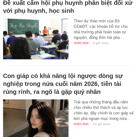
Đề xuất cấm hội phụ huynh phân biệt đối xử
với phụ huynh, học sinh
Theo dự thảo mới của Bộ
GD&ĐT, các khoản hỗ trợ cho
nhà trường phải hoàn toàn tự
nguyện, đồng thời hội phụ…
GIÁO DỤC
-
8 giờ trước
Con giáp có khả năng lội ngược dòng sự
nghiệp trong nửa cuối năm 2026, tiền tài
rủng rỉnh, ra ngõ là gặp quý nhân
Trải qua những tháng đầu năm
chịu nhiều thử thách và áp lực
chèn ép, đây chính là con giáp sẽ
bứt phá ngoạn mục trong nửa…
GIÁO DỤC
-
10 giờ trước