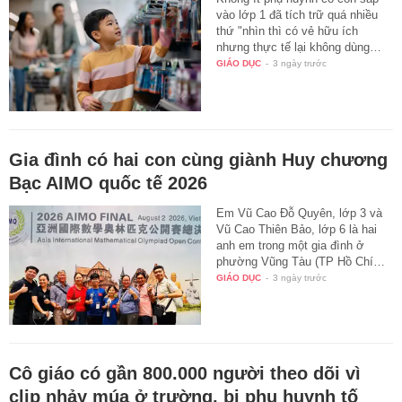
vào lớp 1 đã tích trữ quá nhiều
thứ "nhìn thì có vẻ hữu ích
nhưng thực tế lại không dùng…
GIÁO DỤC
-
3 ngày trước
Gia đình có hai con cùng giành Huy chương
Bạc AIMO quốc tế 2026
Em Vũ Cao Đỗ Quyên, lớp 3 và
Vũ Cao Thiên Bảo, lớp 6 là hai
anh em trong một gia đình ở
phường Vũng Tàu (TP Hồ Chí…
GIÁO DỤC
-
3 ngày trước
Cô giáo có gần 800.000 người theo dõi vì
clip nhảy múa ở trường, bị phụ huynh tố