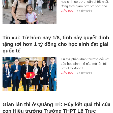
học sinh có sự chuẩn bị tốt nhất,
đồng thời giảm bớt bỡ ngỡ cho…
GIÁO DỤC
-
7 ngày trước
Tin vui: Từ hôm nay 1/8, tỉnh này quyết định
tặng tới hơn 1 tỷ đồng cho học sinh đạt giải
quốc tế
Cụ thể phần khen thưởng đối với
các học sinh thế nào mà lên tới
hơn 1 tỷ đồng?
GIÁO DỤC
-
8 ngày trước
Gian lận thi ở Quảng Trị: Hủy kết quả thi của
con Hiệu trưởng Trường THPT Lê Trực