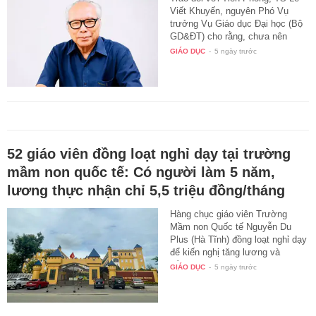
Viết Khuyến, nguyên Phó Vụ
trưởng Vụ Giáo dục Đại học (Bộ
GD&ĐT) cho rằng, chưa nên
bỏ…
GIÁO DỤC
-
5 ngày trước
52 giáo viên đồng loạt nghỉ dạy tại trường
mầm non quốc tế: Có người làm 5 năm,
lương thực nhận chỉ 5,5 triệu đồng/tháng
Hàng chục giáo viên Trường
Mầm non Quốc tế Nguyễn Du
Plus (Hà Tĩnh) đồng loạt nghỉ dạy
để kiến nghị tăng lương và
điều…
GIÁO DỤC
-
5 ngày trước