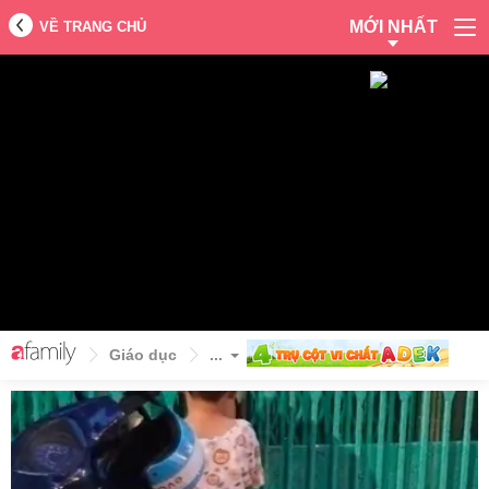
MỚI NHẤT
VỀ TRANG CHỦ
Giáo dục
...