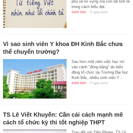
phú về từ vựng mà còn rất tinh tế
trong cách biểu đạt.
GIÁO DỤC
-
5 ngày trước
Vì sao sinh viên Y khoa ĐH Kinh Bắc chưa
thể chuyển trường?
Sau hơn một năm việc học rơi
vào cảnh "đóng băng" do biến
động tổ chức tại Trường Đại học
Kinh Bắc, nhiều sinh viên Y…
GIÁO DỤC
-
5 ngày trước
TS Lê Viết Khuyến: Cần cải cách mạnh mẽ
cách tổ chức kỳ thi tốt nghiệp THPT
Trao đổi với Tiền Phong, TS Lê