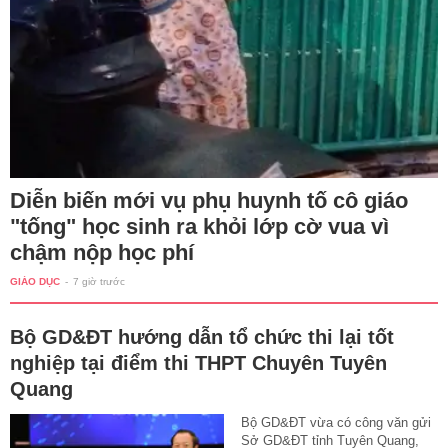
Diễn biến mới vụ phụ huynh tố cô giáo
"tống" học sinh ra khỏi lớp cờ vua vì
chậm nộp học phí
GIÁO DỤC
-
7 giờ trước
Bộ GD&ĐT hướng dẫn tổ chức thi lại tốt
nghiệp tại điểm thi THPT Chuyên Tuyên
Quang
Bộ GD&ĐT vừa có công văn gửi
Sở GD&ĐT tỉnh Tuyên Quang,