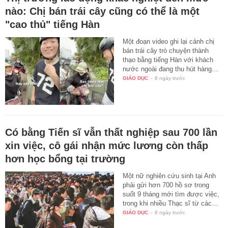
nào: Chị bán trái cây cũng có thể là một
"cao thủ" tiếng Hàn
Một đoạn video ghi lại cảnh chị
bán trái cây trò chuyện thành
thạo bằng tiếng Hàn với khách
nước ngoài đang thu hút hàng…
GIÁO DỤC
-
8 ngày trước
Có bằng Tiến sĩ vẫn thất nghiệp sau 700 lần
xin việc, cô gái nhận mức lương còn thấp
hơn học bổng tại trường
Một nữ nghiên cứu sinh tại Anh
phải gửi hơn 700 hồ sơ trong
suốt 9 tháng mới tìm được việc,
trong khi nhiều Thạc sĩ từ các…
GIÁO DỤC
-
8 ngày trước