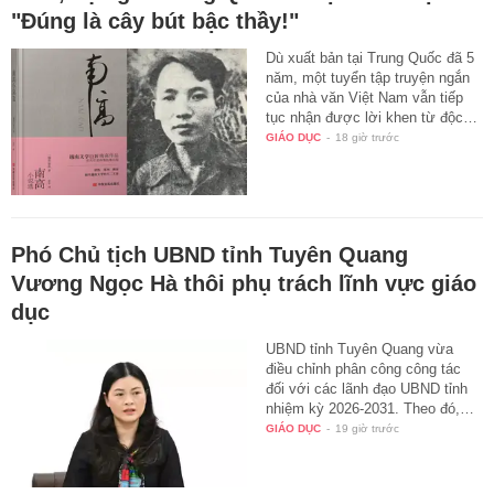
"Đúng là cây bút bậc thầy!"
Dù xuất bản tại Trung Quốc đã 5
năm, một tuyển tập truyện ngắn
của nhà văn Việt Nam vẫn tiếp
tục nhận được lời khen từ độc…
GIÁO DỤC
-
18 giờ trước
Phó Chủ tịch UBND tỉnh Tuyên Quang
Vương Ngọc Hà thôi phụ trách lĩnh vực giáo
dục
UBND tỉnh Tuyên Quang vừa
điều chỉnh phân công công tác
đối với các lãnh đạo UBND tỉnh
nhiệm kỳ 2026-2031. Theo đó,…
GIÁO DỤC
-
19 giờ trước