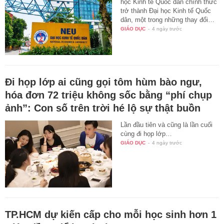
học Kinh tế Quốc dân chính thức
trở thành Đại học Kinh tế Quốc
dân, một trong những thay đổi…
GIÁO DỤC
-
4 ngày trước
Đi họp lớp ai cũng gọi tôm hùm bào ngư,
hóa đơn 72 triệu không sốc bằng “phí chụp
ảnh”: Con số trên trời hé lộ sự thật buồn
Lần đầu tiên và cũng là lần cuối
cùng đi họp lớp…
GIÁO DỤC
-
4 ngày trước
TP.HCM dự kiến cấp cho mỗi học sinh hơn 1