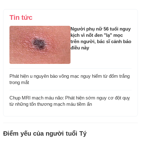
Tin tức
Người phụ nữ 56 tuổi nguy
kịch vì nốt đen "lạ" mọc
trên người, bác sĩ cảnh báo
điều này
Phát hiện u nguyên bào võng mạc nguy hiểm từ đốm trắng
trong mắt
Chụp MRI mạch máu não: Phát hiện sớm nguy cơ đột quỵ
từ những tổn thương mạch máu tiềm ẩn
Điểm yếu của người tuổi Tý