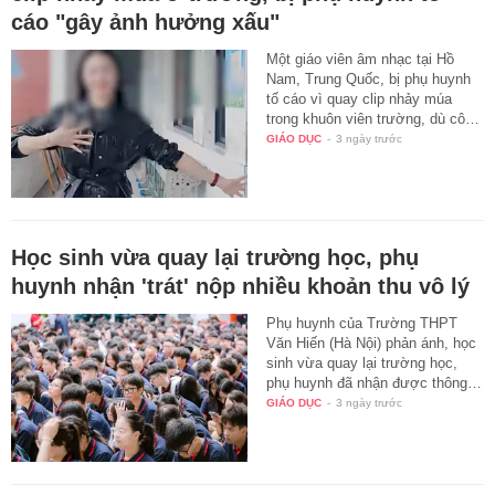
cáo "gây ảnh hưởng xấu"
Một giáo viên âm nhạc tại Hồ
Nam, Trung Quốc, bị phụ huynh
tố cáo vì quay clip nhảy múa
trong khuôn viên trường, dù cô…
GIÁO DỤC
-
3 ngày trước
Học sinh vừa quay lại trường học, phụ
huynh nhận 'trát' nộp nhiều khoản thu vô lý
Phụ huynh của Trường THPT
Văn Hiến (Hà Nội) phản ánh, học
sinh vừa quay lại trường học,
phụ huynh đã nhận được thông…
GIÁO DỤC
-
3 ngày trước