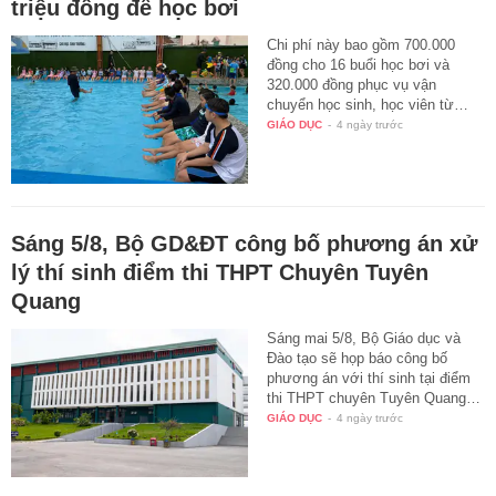
triệu đồng để học bơi
Chi phí này bao gồm 700.000
đồng cho 16 buổi học bơi và
320.000 đồng phục vụ vận
chuyển học sinh, học viên từ…
GIÁO DỤC
-
4 ngày trước
Sáng 5/8, Bộ GD&ĐT công bố phương án xử
lý thí sinh điểm thi THPT Chuyên Tuyên
Quang
Sáng mai 5/8, Bộ Giáo dục và
Đào tạo sẽ họp báo công bố
phương án với thí sinh tại điểm
thi THPT chuyên Tuyên Quang…
GIÁO DỤC
-
4 ngày trước