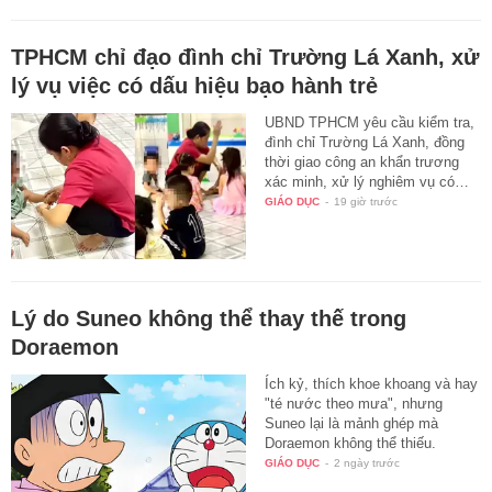
TPHCM chỉ đạo đình chỉ Trường Lá Xanh, xử
lý vụ việc có dấu hiệu bạo hành trẻ
UBND TPHCM yêu cầu kiểm tra,
đình chỉ Trường Lá Xanh, đồng
thời giao công an khẩn trương
xác minh, xử lý nghiêm vụ có…
GIÁO DỤC
-
19 giờ trước
Lý do Suneo không thể thay thế trong
Doraemon
Ích kỷ, thích khoe khoang và hay
"té nước theo mưa", nhưng
Suneo lại là mảnh ghép mà
Doraemon không thể thiếu.
GIÁO DỤC
-
2 ngày trước