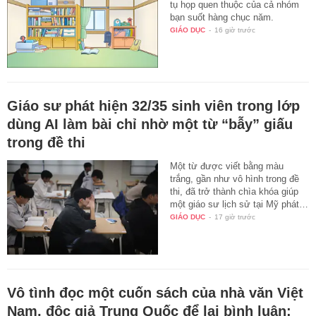
tụ họp quen thuộc của cả nhóm
bạn suốt hàng chục năm.
GIÁO DỤC
-
16 giờ trước
Giáo sư phát hiện 32/35 sinh viên trong lớp
dùng AI làm bài chỉ nhờ một từ “bẫy” giấu
trong đề thi
Một từ được viết bằng màu
trắng, gần như vô hình trong đề
thi, đã trở thành chìa khóa giúp
một giáo sư lịch sử tại Mỹ phát…
GIÁO DỤC
-
17 giờ trước
Vô tình đọc một cuốn sách của nhà văn Việt
Nam, độc giả Trung Quốc để lại bình luận: