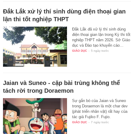
Đắk Lắk xử lý thí sinh dùng điện thoại gian
lận thi tốt nghiệp THPT
Đắk Lắk đã xử lý thí sinh dùng
điện thoại gian lận trong Kỳ thi tốt
nghiệp THPT năm 2026. Sở Giáo
dục và Đào tạo khuyến cáo…
GIÁO DỤC
-
5 ngày trước
Jaian và Suneo - cặp bài trùng không thể
tách rời trong Doraemon
Sự gắn bó của Jaian và Suneo
trong Doraemon là một char dev
(phát triển nhân vật) rất hay của
tác giả Fujiko F. Fujio.
GIÁO DỤC
-
7 ngày trước