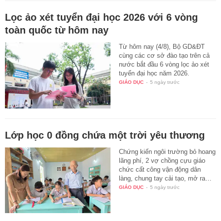
Lọc ảo xét tuyển đại học 2026 với 6 vòng
toàn quốc từ hôm nay
Từ hôm nay (4/8), Bộ GD&ĐT
cùng các cơ sở đào tạo trên cả
nước bắt đầu 6 vòng lọc ảo xét
tuyển đại học năm 2026.
GIÁO DỤC
-
5 ngày trước
Lớp học 0 đồng chứa một trời yêu thương
Chứng kiến ngôi trường bỏ hoang
lãng phí, 2 vợ chồng cựu giáo
chức cất công vận động dân
làng, chung tay cải tạo, mở ra…
GIÁO DỤC
-
5 ngày trước