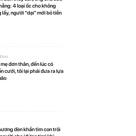
hẳng: 4 loại ốc cho không
lấy, người "dại" mới bỏ tiền
 Đình
 mẹ đơn thân, đến lúc có
 cưới, tôi lại phải đưa ra lựa
não
hương đèn khấn tìm con trôi