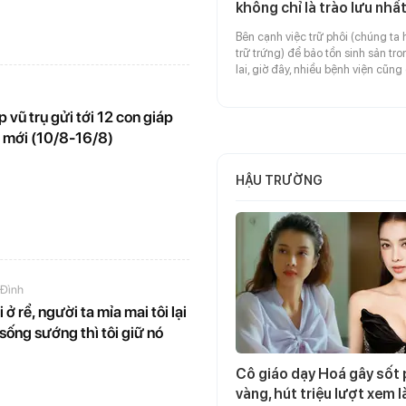
không chỉ là trào lưu nhất
Bên cạnh việc trữ phôi (chúng ta 
trữ trứng) để bảo tồn sinh sản tr
lai, giờ đây, nhiều bệnh viện cũng
khai trữ tinh trùng từ rất sớm.
 vũ trụ gửi tới 12 con giáp
n mới (10/8-16/8)
HẬU TRƯỜNG
 Đình
i ở rể, người ta mỉa mai tôi lại
sống sướng thì tôi giữ nó
Cô giáo dạy Hoá gây sốt 
vàng, hút triệu lượt xem l