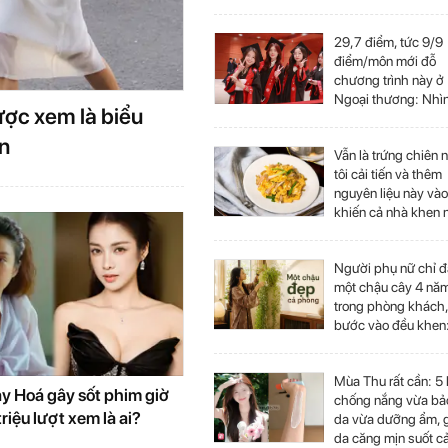
29,7 điểm, tức 9/9
điểm/môn mới đỗ
chương trình này ở
Ngoại thương: Nhì
ược xem là biểu
bảng điểm chuẩn 
"áp lực" giùm!
an
Vẫn là trứng chiên
tôi cải tiến và thêm
nguyên liệu này và
khiến cả nhà khen 
nức nở
Người phụ nữ chỉ đ
một chậu cây 4 năm
trong phòng khách,
bước vào đều khen
“Nhìn thôi đã thấy 
thái”
Mùa Thu rất cần: 5
ạy Hoá gây sốt phim giờ
chống nắng vừa bả
triệu lượt xem là ai?
da vừa dưỡng ẩm, 
da căng mịn suốt c