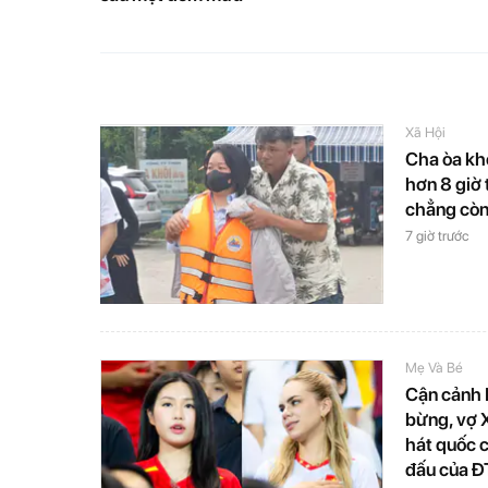
Xã Hội
Cha òa kh
hơn 8 giờ t
chẳng còn
7 giờ trước
Mẹ Và Bé
Cận cảnh 
bừng, vợ 
hát quốc c
đấu của Đ