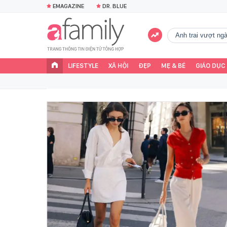
EMAGAZINE
DR. BLUE
Anh trai vượt n
LIFESTYLE
XÃ HỘI
ĐẸP
MẸ & BÉ
GIÁO DỤC