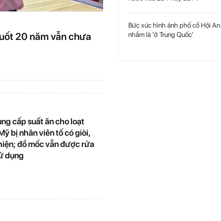
Bức xúc hình ảnh phố cổ Hội An
 suốt 20 năm vẫn chưa
nhầm là 'ở Trung Quốc'
ng cấp suất ăn cho loạt
ỹ bị nhân viên tố có giòi,
 hiện; đồ mốc vẫn được rửa
sử dụng