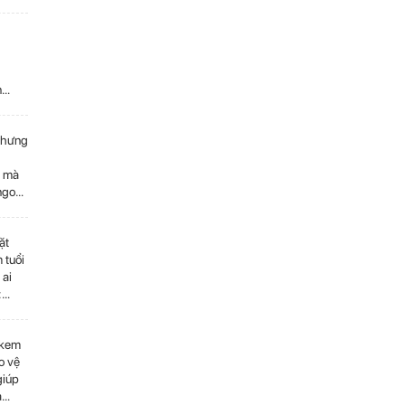
n
mà
 nhưng
o mà
ngon
ặt
 tuổi
 ai
:
thư
 kem
o vệ
giúp
ả