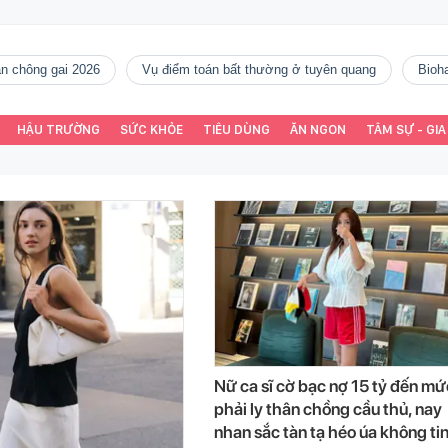
gàn chông gai 2026
vụ điểm toán bất thường ở tuyên quang
Bio
HẬU TRƯỜNG
SỨC KHỎE
TIÊU DÙNG
ĂN NGON
TÂM SỰ - GIA
Nữ ca sĩ cờ bạc nợ 15 tỷ đến mứ
phải ly thân chồng cầu thủ, nay
nhan sắc tàn tạ héo úa không tin