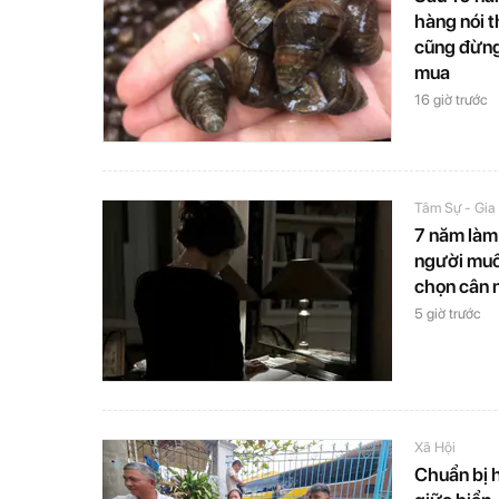
hàng nói t
cũng đừng 
mua
16 giờ trước
Tâm Sự - Gia
7 năm làm
người muốn
chọn cân 
5 giờ trước
Xã Hội
Chuẩn bị 