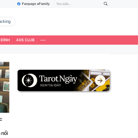
Fanpage aFamily
hacking
 ĐÌNH
40S CLUB
c
 nổi