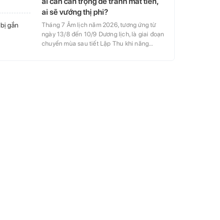
ai cần cẩn trọng để tránh mất tiền,
ai sẽ vướng thị phi?
 bị gắn
Tháng 7 Âm lịch năm 2026, tương ứng từ
ngày 13/8 đến 10/9 Dương lịch, là giai đoạn
chuyển mùa sau tiết Lập Thu khi năng…