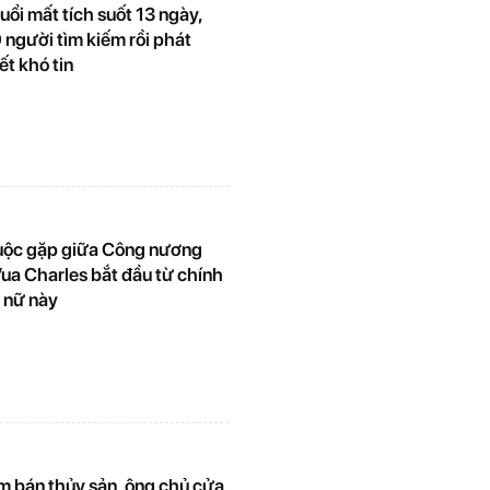
tuổi mất tích suốt 13 ngày,
 người tìm kiếm rồi phát
ết khó tin
 cuộc gặp giữa Công nương
ua Charles bắt đầu từ chính
 nữ này
m bán thủy sản, ông chủ cửa