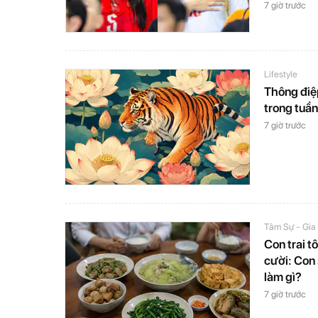
7 giờ trước
Lifestyle
Thông điệp
trong tuầ
7 giờ trước
Tâm Sự - Gia
Con trai tô
cười: Con 
làm gì?
7 giờ trước