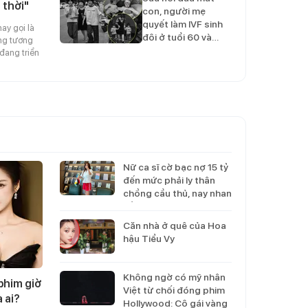
 thời"
con, người mẹ
quyết làm IVF sinh
hay gọi là
đôi ở tuổi 60 và…
ong tương
 đang triển
Nữ ca sĩ cờ bạc nợ 15 tỷ
đến mức phải ly thân
chồng cầu thủ, nay nhan
sắc tàn tạ héo úa…
Căn nhà ở quê của Hoa
hậu Tiểu Vy
Không ngờ có mỹ nhân
phim giờ
Việt từ chối đóng phim
à ai?
Hollywood: Cô gái vàng