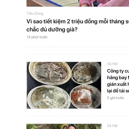
Tiêu Dùng
Vì sao tiết kiệm 2 triệu đồng mỗi tháng
chắc đủ dưỡng già?
14 phút trước
Xã Hội
Công ty cu
hãng bay M
gián xuất
lại để tái 
5 giờ trước
Xã Hội