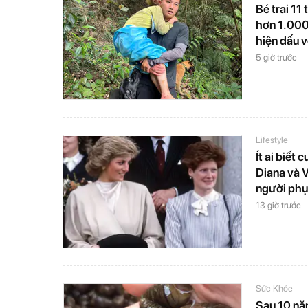
Bé trai 11 
hơn 1.000
hiện dấu v
5 giờ trước
Lifestyle
Ít ai biết
Diana và V
người phụ
13 giờ trước
Sức Khỏe
Sau 10 nă