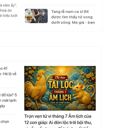
của cả dân tộc, nghe…
hè năm ấy”,
 Hoá do
Tang lễ nam ca sĩ 8X
 triệu lượt
được tìm thấy tử vong
dưới sông: Mẹ già - bạn
gái khóc nghẹn, dàn…
ho 41
: Hé lộ về
ư đổ lửa? 5
 mát lạnh
gày
Trọn vẹn tử vi tháng 7 Âm lịch của
n chọn
12 con giáp: Ai đón lộc trời bội thu,