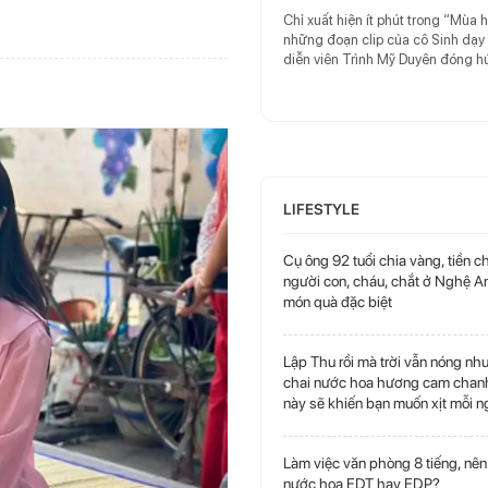
Chỉ xuất hiện ít phút trong “Mùa 
những đoạn clip của cô Sinh dạy
diễn viên Trình Mỹ Duyên đóng hút
xem.
LIFESTYLE
Cụ ông 92 tuổi chia vàng, tiền c
người con, cháu, chắt ở Nghệ An
món quà đặc biệt
Lập Thu rồi mà trời vẫn nóng nh
chai nước hoa hương cam chanh
này sẽ khiến bạn muốn xịt mỗi n
Làm việc văn phòng 8 tiếng, nê
nước hoa EDT hay EDP?