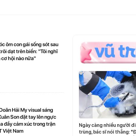
ngày
óc ôm con gái sống sót sau
rôi dạt trên biển: "Tôi nghĩ
 cơ hội nào nữa"
Doãn Hải My visual sáng
Xuân Son đặt tay lên ngực
a đầy cảm xúc trong trận
Ngày càng nhiều người đi 
T Việt Nam
trùng, bác sĩ nói thẳng: "