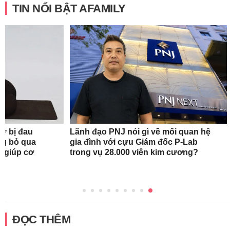
TIN NỔI BẬT AFAMILY
nữ bị đau
Lãnh đạo PNJ nói gì về mối quan hệ
ng bỏ qua
gia đình với cựu Giám đốc P-Lab
c giúp cơ
trong vụ 28.000 viên kim cương?
ĐỌC THÊM