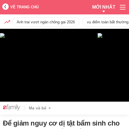
MỚI NHẤT
VỀ TRANG CHỦ
Anh trai vượt ngàn chông gai 2026
vụ điểm toán bất thường
Mẹ và bé
Để giảm nguy cơ dị tật bẩm sinh cho