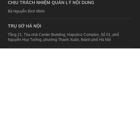
CHỊU TRÁCH NHIỆM QUẢN LÝ NỘI DUNG
Bà Nguyễn Bích Minh
TRỤ SỞ HÀ NỘI
Tầng 21, Tòa nhà Center Building, Hapulico Complex, Số 01, phố
Nguyễn Huy Tưởng, phường Thanh Xuân, thành phố Hà Nội
Email:
contact@afamily.vn |
Điện thoại:
024 7309 5555, máy lẻ 62.370
VPĐD TẠI TP.HCM
Tầng 4, Tòa nhà 123, số 127 Võ Văn Tần, Phường Xuân Hòa, TPHCM
Điện thoại:
028 7307 7979
Giấy phép thiết lập trang thông tin điện tử tổng hợp trên mạng số
2217/GP-TTĐT do Sở Thông tin và Truyền thông Hà Nội cấp ngày 10
tháng 4 năm 2019
© Copyright 2008 - 2024 – Công ty Cổ phần VCCorp