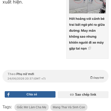
xuất hiện.
Hốt hoảng với cảnh bé
trai bất ngờ phi ra giữa
đường: May mắn
không sao nhưng
khiến người đi xe máy
gặp tai nạn
Theo
Phụ nữ mới
Copy link
24/06/2026 20:37 (GMT +7)
Chia sẻ
Sao chép link
Tags:
Giấc Mơ Làm Cha Mẹ
Mang Thai Và Sinh Con