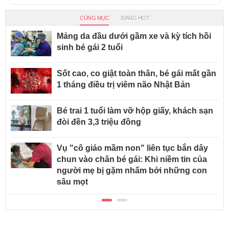
CÙNG MỤC
ĐANG HOT
Mảng da đầu dưới gầm xe và kỳ tích hồi
sinh bé gái 2 tuổi
Sốt cao, co giật toàn thân, bé gái mất gần
1 tháng điều trị viêm não Nhật Bản
Bé trai 1 tuổi làm vỡ hộp giấy, khách sạn
đòi đền 3,3 triệu đồng
Vụ "cô giáo mầm non" liên tục bắn dây
chun vào chân bé gái: Khi niềm tin của
người mẹ bị gặm nhấm bởi những con
sâu mọt