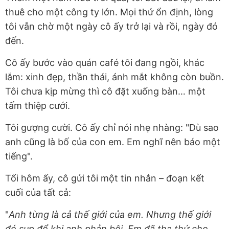
thuê cho một công ty lớn. Mọi thứ ổn định, lòng
tôi vẫn chờ một ngày cô ấy trở lại và rồi, ngày đó
đến.
Cô ấy bước vào quán café tôi đang ngồi, khác
lắm: xinh đẹp, thần thái, ánh mắt không còn buồn.
Tôi chưa kịp mừng thì cô đặt xuống bàn… một
tấm thiệp cưới.
Tôi gượng cười. Cô ấy chỉ nói nhẹ nhàng: "Dù sao
anh cũng là bố của con em. Em nghĩ nên báo một
tiếng".
Tối hôm ấy, cô gửi tôi một tin nhắn – đoạn kết
cuối của tất cả:
"
Anh từng là cả thế giới của em. Nhưng thế giới
đó sụp đổ khi anh phản bội. Em đã tha thứ cho