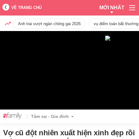
MỚI NHẤT
VỀ TRANG CHỦ
Anh trai vượt ngàn chông gai 2026
vụ điểm toán bất thường
Tâm sự - Gia đình
Vợ cũ đột nhiên xuất hiện xinh đẹp rồi