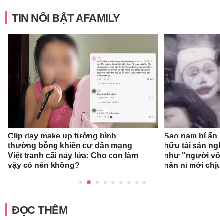
TIN NỔI BẬT AFAMILY
Clip dạy make up tưởng bình
Sao nam bí ẩn
thường bỗng khiến cư dân mạng
hữu tài sản ng
Việt tranh cãi nảy lửa: Cho con làm
như "người vô 
vậy có nên không?
năn nỉ mới chị
ĐỌC THÊM