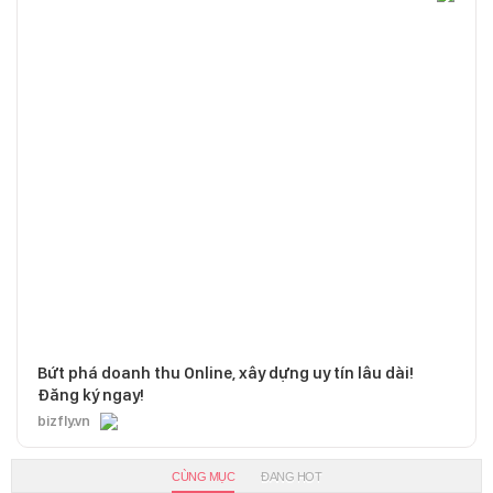
Bứt phá doanh thu Online, xây dựng uy tín lâu dài!
Đăng ký ngay!
bizfly.vn
CÙNG MỤC
ĐANG HOT