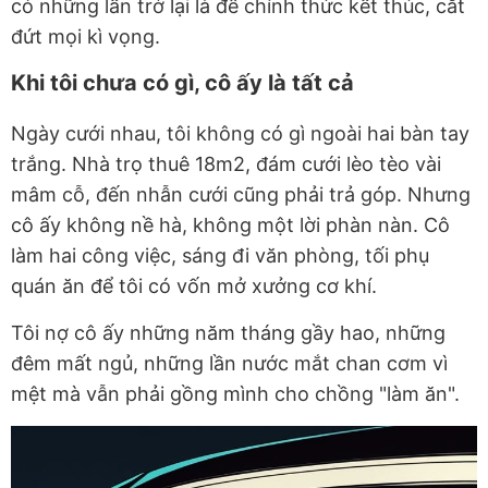
có những lần trở lại là để chính thức kết thúc, cắt
đứt mọi kì vọng.
Khi tôi chưa có gì, cô ấy là tất cả
Ngày cưới nhau, tôi không có gì ngoài hai bàn tay
trắng. Nhà trọ thuê 18m2, đám cưới lèo tèo vài
mâm cỗ, đến nhẫn cưới cũng phải trả góp. Nhưng
cô ấy không nề hà, không một lời phàn nàn. Cô
làm hai công việc, sáng đi văn phòng, tối phụ
quán ăn để tôi có vốn mở xưởng cơ khí.
Tôi nợ cô ấy những năm tháng gầy hao, những
đêm mất ngủ, những lần nước mắt chan cơm vì
mệt mà vẫn phải gồng mình cho chồng "làm ăn".