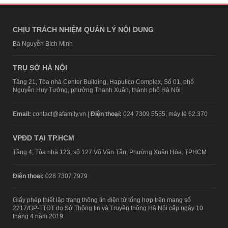
CHỊU TRÁCH NHIỆM QUẢN LÝ NỘI DUNG
Bà Nguyễn Bích Minh
TRỤ SỞ HÀ NỘI
Tầng 21, Tòa nhà Center Building, Hapulico Complex, Số 01, phố
Nguyễn Huy Tưởng, phường Thanh Xuân, thành phố Hà Nội
Email:
contact@afamily.vn |
Điện thoại:
024 7309 5555, máy lẻ 62.370
VPĐD TẠI TP.HCM
Tầng 4, Tòa nhà 123, số 127 Võ Văn Tần, Phường Xuân Hòa, TPHCM
Điện thoại:
028 7307 7979
Giấy phép thiết lập trang thông tin điện tử tổng hợp trên mạng số
2217/GP-TTĐT do Sở Thông tin và Truyền thông Hà Nội cấp ngày 10
tháng 4 năm 2019