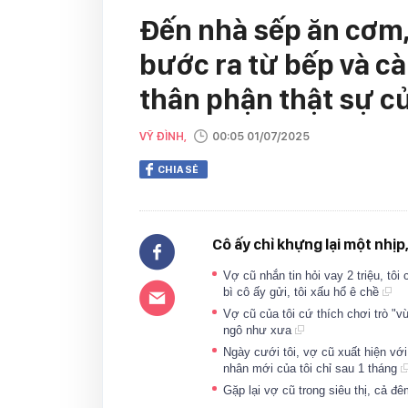
Đến nhà sếp ăn cơm,
bước ra từ bếp và c
thân phận thật sự củ
VỸ ĐÌNH,
00:05 01/07/2025
CHIA SẺ
Cô ấy chỉ khựng lại một nhịp
Vợ cũ nhắn tin hỏi vay 2 triệu, t
bì cô ấy gửi, tôi xấu hổ ê chề
Vợ cũ của tôi cứ thích chơi trò "v
ngô như xưa
Ngày cưới tôi, vợ cũ xuất hiện với
nhân mới của tôi chỉ sau 1 tháng
Gặp lại vợ cũ trong siêu thị, cả 