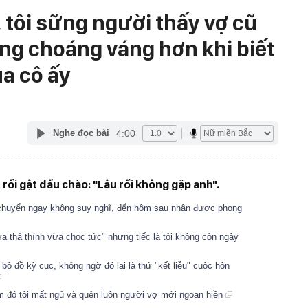
 tôi sững người thấy vợ cũ
àng choáng váng hơn khi biết
a cô ấy
4:00
Nghe đọc bài
, rồi gật đầu chào: "Lâu rồi không gặp anh".
ôi chuyển ngay không suy nghĩ, đến hôm sau nhận được phong
ừa thả thính vừa chọc tức" nhưng tiếc là tôi không còn ngây
 bộ đồ kỳ cục, không ngờ đó lại là thứ "kết liễu" cuộc hôn
đêm đó tôi mất ngủ và quên luôn người vợ mới ngoan hiền