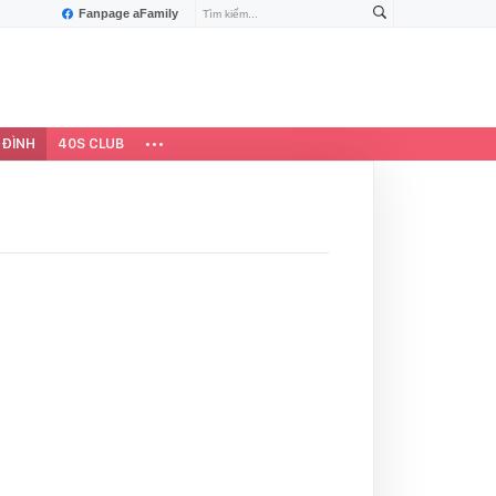
Fanpage aFamily
 ĐÌNH
40S CLUB