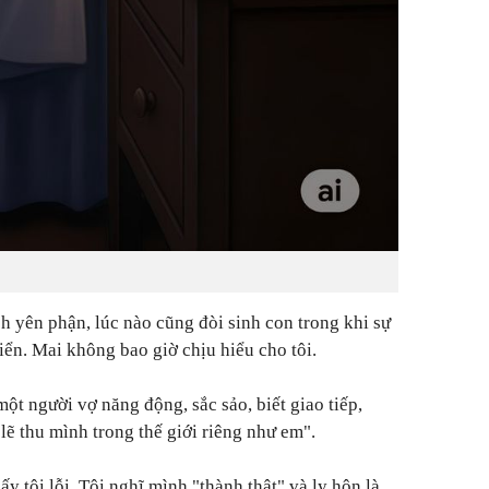
ch yên phận, lúc nào cũng đòi sinh con trong khi sự
riển. Mai không bao giờ chịu hiểu cho tôi.
ột người vợ năng động, sắc sảo, biết giao tiếp,
lẽ thu mình trong thế giới riêng như em".
ấy tội lỗi. Tôi nghĩ mình "thành thật" và ly hôn là