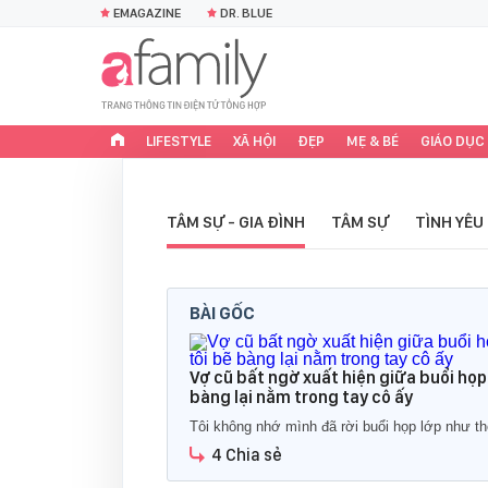
EMAGAZINE
DR. BLUE
LIFESTYLE
XÃ HỘI
ĐẸP
MẸ & BÉ
GIÁO DỤC
TÂM SỰ - GIA ĐÌNH
TÂM SỰ
TÌNH YÊU
BÀI GỐC
Vợ cũ bất ngờ xuất hiện giữa buổi họp
bàng lại nằm trong tay cô ấy
Tôi không nhớ mình đã rời buổi họp lớp như th
4 Chia sẻ