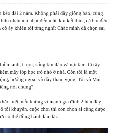
n kéo dài 2 năm. Không phải đầy giông bão, cũng
hôn nhân mờ nhạt đến mức khi kết thúc, cả hai đều
 cô ấy khiến tôi từng nghĩ: Chắc mình đã chọn sai
hiền lành, ít nói, sống kín đáo và nội tâm. Cô ấy
 kèm mấy lớp học trò nhỏ ở nhà. Còn tôi là một
 rộng, hướng ngoại và đầy tham vọng. Tôi và Mai
tiếng nói chung".
 khác biệt, nếu không vì mạnh gia đình 2 bên đẩy
Bố tôi khuyên, cuộc chơi thì con chọn ai cũng được
i có thể đồng hành lâu dài.