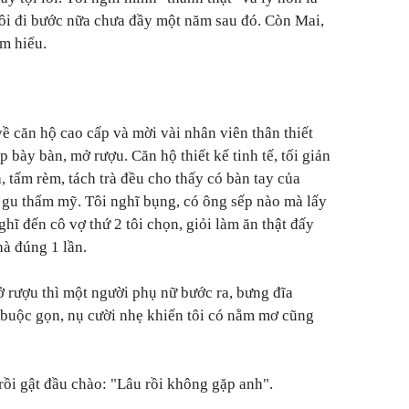
 Tôi đi bước nữa chưa đầy một năm sau đó. Còn Mai,
ìm hiểu.
ề căn hộ cao cấp và mời vài nhân viên thân thiết
p bày bàn, mở rượu. Căn hộ thiết kế tinh tế, tối giản
 tấm rèm, tách trà đều cho thấy có bàn tay của
 gu thẩm mỹ. Tôi nghĩ bụng, có ông sếp nào mà lấy
hĩ đến cô vợ thứ 2 tôi chọn, giỏi làm ăn thật đấy
à đúng 1 lần.
ở rượu thì một người phụ nữ bước ra, bưng đĩa
c buộc gọn, nụ cười nhẹ khiến tôi có nằm mơ cũng
rồi gật đầu chào: "Lâu rồi không gặp anh".