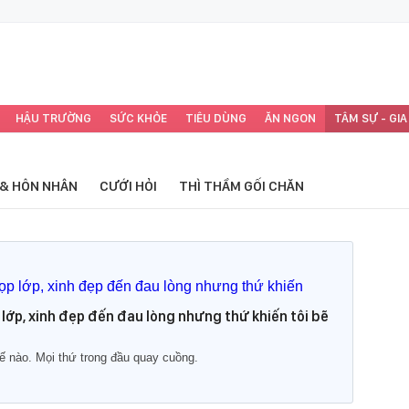
HẬU TRƯỜNG
SỨC KHỎE
TIÊU DÙNG
ĂN NGON
TÂM SỰ - GIA
 & HÔN NHÂN
CƯỚI HỎI
THÌ THẦM GỐI CHĂN
 lớp, xinh đẹp đến đau lòng nhưng thứ khiến tôi bẽ
ế nào. Mọi thứ trong đầu quay cuồng.