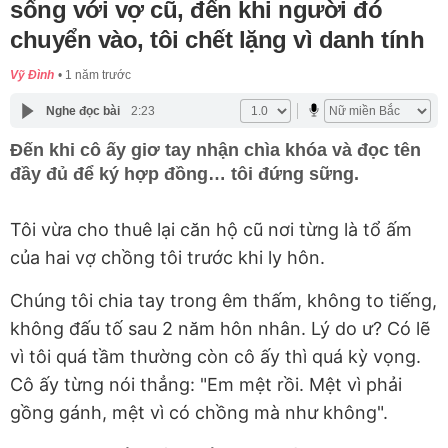
sống với vợ cũ, đến khi người đó
chuyển vào, tôi chết lặng vì danh tính
Vỹ Đình
1 năm trước
Nghe đọc bài
2:23
Đến khi cô ấy giơ tay nhận chìa khóa và đọc tên
đầy đủ để ký hợp đồng… tôi đứng sững.
Tôi vừa cho thuê lại căn hộ cũ nơi từng là tổ ấm
của hai vợ chồng tôi trước khi ly hôn.
Chúng tôi chia tay trong êm thấm, không to tiếng,
không đấu tố sau 2 năm hôn nhân. Lý do ư? Có lẽ
vì tôi quá tầm thường còn cô ấy thì quá kỳ vọng.
Cô ấy từng nói thẳng: "Em mệt rồi. Mệt vì phải
gồng gánh, mệt vì có chồng mà như không".