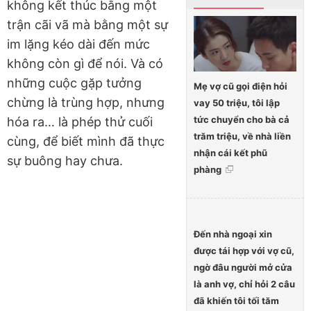
không kết thúc bằng một
trận cãi vã mà bằng một sự
im lặng kéo dài đến mức
không còn gì để nói. Và có
những cuộc gặp tưởng
Mẹ vợ cũ gọi điện hỏi
chừng là trùng hợp, nhưng
vay 50 triệu, tôi lập
tức chuyển cho bà cả
hóa ra… là phép thử cuối
trăm triệu, về nhà liền
cùng, để biết mình đã thực
nhận cái kết phũ
sự buông hay chưa.
phàng
Đến nhà ngoại xin
được tái hợp với vợ cũ,
ngờ đâu người mở cửa
là anh vợ, chỉ hỏi 2 câu
đã khiến tôi tối tăm