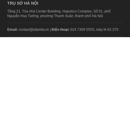
TRỤ SỞ HÀ NỘI
Tầng 21, Tòa nhà Center Building, Hapulico Complex, Số 01, phố
Nguyễn Huy Tưởng, phường Thanh Xuân, thành phố Hà Nội
Email:
contact@afamily.vn |
Điện thoại:
024 7309 5555, máy lẻ 62.370
VPĐD TẠI TP.HCM
Tầng 4, Tòa nhà 123, số 127 Võ Văn Tần, Phường Xuân Hòa, TPHCM
Điện thoại:
028 7307 7979
Giấy phép thiết lập trang thông tin điện tử tổng hợp trên mạng số
2217/GP-TTĐT do Sở Thông tin và Truyền thông Hà Nội cấp ngày 10
tháng 4 năm 2019
© Copyright 2008 - 2024 – Công ty Cổ phần VCCorp
Chính sách bảo mật
Fanpage aFamily