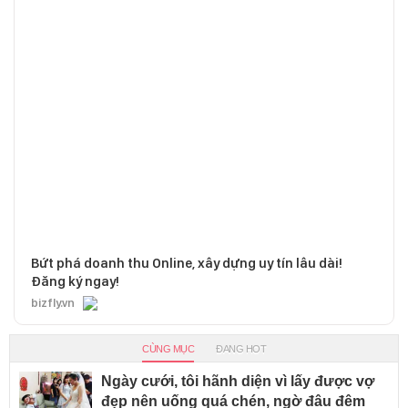
Bứt phá doanh thu Online, xây dựng uy tín lâu dài!
Đăng ký ngay!
bizfly.vn
CÙNG MỤC
ĐANG HOT
Ngày cưới, tôi hãnh diện vì lấy được vợ
đẹp nên uống quá chén, ngờ đâu đêm