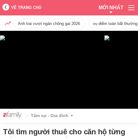
MỚI NHẤT
VỀ TRANG CHỦ
Anh trai vượt ngàn chông gai 2026
vụ điểm toán bất thường
Tâm sự - Gia đình
Tôi tìm người thuê cho căn hộ từng