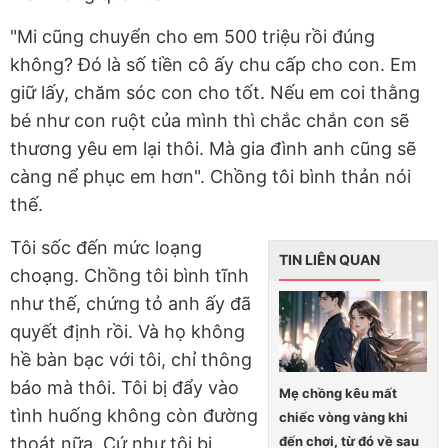
"Mi cũng chuyển cho em 500 triệu rồi đúng
không? Đó là số tiền cô ấy chu cấp cho con. Em
giữ lấy, chăm sóc con cho tốt. Nếu em coi thằng
bé như con ruột của mình thì chắc chắn con sẽ
thương yêu em lại thôi. Mà gia đình anh cũng sẽ
càng nể phục em hơn". Chồng tôi bình thản nói
thế.
Tôi sốc đến mức loạng
TIN LIÊN QUAN
choạng. Chồng tôi bình tĩnh
như thế, chứng tỏ anh ấy đã
quyết định rồi. Và họ không
hề bàn bạc với tôi, chỉ thông
báo mà thôi. Tôi bị đẩy vào
Mẹ chồng kêu mất
tình huống không còn đường
chiếc vòng vàng khi
đến chơi, từ đó về sau
thoát nữa. Cứ như tôi bị