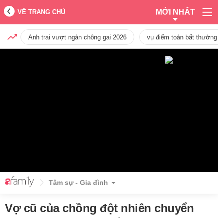
MỚI NHẤT
VỀ TRANG CHỦ
Anh trai vượt ngàn chông gai 2026
vụ điểm toán bất thường
Tâm sự - Gia đình
Vợ cũ của chồng đột nhiên chuyển