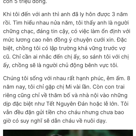
con 5 triệu đồng.
Khi tôi đến với anh thì anh đã ly hôn được 3 năm
rồi. Tìm hiểu nhau nửa năm, tôi thấy anh là người
chững chạc, đáng tin cậy, có việc làm ổn định với
mức lương cao nên đồng ý chuyện cưới xin. Đặc
biệt, chồng tôi có lập trường khá vững trước vợ
cũ. Chỉ cần ai nhắc đến chị ấy, so sánh tôi với chị
ấy, chồng sẽ là người chủ động bênh vực tôi.
Chúng tôi sống với nhau rất hạnh phúc, êm ấm. 8
năm nay, tôi chỉ gặp chị Mi vài lần. Còn con trai
riêng cũng chỉ về thăm bố và nhà nội vào những
dịp đặc biệt như Tết Nguyên Đán hoặc lễ lớn. Tôi
vẫn đều đặn gửi tiền cho cháu nhưng chưa bao
giờ có suy nghĩ sẽ dẫn cháu về nuôi dạy.