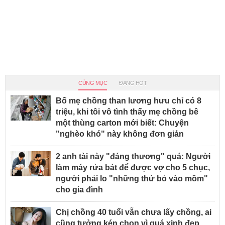
CÙNG MỤC
ĐANG HOT
Bố mẹ chồng than lương hưu chỉ có 8
triệu, khi tôi vô tình thấy mẹ chồng bê
một thùng carton mới biết: Chuyện
"nghèo khó" này không đơn giản
2 anh tài này "đáng thương" quá: Người
làm máy rửa bát để được vợ cho 5 chục,
người phải lo "những thứ bỏ vào mồm"
cho gia đình
Chị chồng 40 tuổi vẫn chưa lấy chồng, ai
cũng tưởng kén chọn vì quá xinh đẹp,