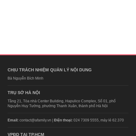
CHỊU TRÁCH NHIỆM QUẢN LÝ NỘI DUNG
Bà Nguyễn Bích Minh
TRỤ SỞ HÀ NỘI
Tầng 21, Tòa nhà Center Building, Hapulico Complex, Số 01, phố
Nguyễn Huy Tưởng, phường Thanh Xuân, thành phố Hà Nội
Email:
contact@afamily.vn |
Điện thoại:
024 7309 5555, máy lẻ 62.370
VPĐD TẠI TP.HCM