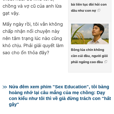
bà liên tục đòi hỏi con
chồng và vợ cũ của anh lừa
dâu như con nợ
gạt vậy.
Mấy ngày rồi, tôi vẫn không
chấp nhận nổi chuyện này
nên tâm trạng lúc nào cũng
khó chịu. Phải giải quyết làm
Bông lúa chín không
sao cho ổn thỏa đây?
cần cúi đầu, người giỏi
phải ngẩng cao đầu
Nửa đêm xem phim "Sex Education", tôi bàng
hoàng nhớ lại câu mắng của mẹ chồng: Dạy
con kiểu như tôi thì về già đừng trách con "hất
gậy"