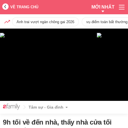
MỚI NHẤT
VỀ TRANG CHỦ
Anh trai vượt ngàn chông gai 2026
vụ điểm toán bất thường
Tâm sự - Gia đình
9h tối về đến nhà, thấy nhà cửa tối