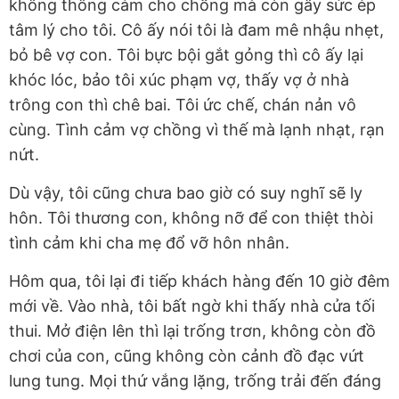
không thông cảm cho chồng mà còn gây sức ép
tâm lý cho tôi. Cô ấy nói tôi là đam mê nhậu nhẹt,
bỏ bê vợ con. Tôi bực bội gắt gỏng thì cô ấy lại
khóc lóc, bảo tôi xúc phạm vợ, thấy vợ ở nhà
trông con thì chê bai. Tôi ức chế, chán nản vô
cùng. Tình cảm vợ chồng vì thế mà lạnh nhạt, rạn
nứt.
Dù vậy, tôi cũng chưa bao giờ có suy nghĩ sẽ ly
hôn. Tôi thương con, không nỡ để con thiệt thòi
tình cảm khi cha mẹ đổ vỡ hôn nhân.
Hôm qua, tôi lại đi tiếp khách hàng đến 10 giờ đêm
mới về. Vào nhà, tôi bất ngờ khi thấy nhà cửa tối
thui. Mở điện lên thì lại trống trơn, không còn đồ
chơi của con, cũng không còn cảnh đồ đạc vứt
lung tung. Mọi thứ vắng lặng, trống trải đến đáng