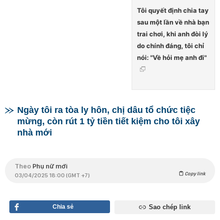
Tôi quyết định chia tay
sau một lần về nhà bạn
trai chơi, khi anh đòi lý
do chính đáng, tôi chỉ
nói: "Về hỏi mẹ anh đi"
Ngày tôi ra tòa ly hôn, chị dâu tổ chức tiệc
mừng, còn rút 1 tỷ tiền tiết kiệm cho tôi xây
nhà mới
Theo
Phụ nữ mới
Copy link
03/04/2025 18:00 (GMT +7)
Chia sẻ
Sao chép link