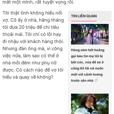
mắt một mình, rất tuyệt vọng rồi.
Tôi thật tình không hiểu nổi
TIN LIÊN QUAN
vợ. Cô ấy ở nhà, hằng tháng
tôi đưa 20 triệu để chi tiêu
thoải mái. Tôi chỉ có lỗi hay
đi nhậu với khách hàng thôi.
Nhưng đàn ông mà, vì công
Hàng xóm hốt hoảng
việc nữa, làm sao có thể ở
gọi báo tin mẹ tôi bị
bắt cóc, vừa đỗ xe ở
nhà mỗi đêm như phụ nữ
cổng thì tôi rơi nước
được. Có cách nào để vợ tôi
mắt với cảnh tượng
hiểu và quay về không?
trước sân nhà