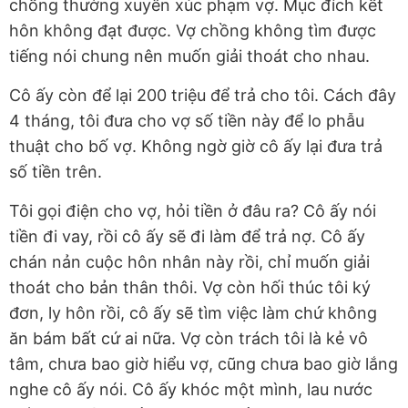
chồng thường xuyên xúc phạm vợ. Mục đích kết
hôn không đạt được. Vợ chồng không tìm được
tiếng nói chung nên muốn giải thoát cho nhau.
Cô ấy còn để lại 200 triệu để trả cho tôi. Cách đây
4 tháng, tôi đưa cho vợ số tiền này để lo phẫu
thuật cho bố vợ. Không ngờ giờ cô ấy lại đưa trả
số tiền trên.
Tôi gọi điện cho vợ, hỏi tiền ở đâu ra? Cô ấy nói
tiền đi vay, rồi cô ấy sẽ đi làm để trả nợ. Cô ấy
chán nản cuộc hôn nhân này rồi, chỉ muốn giải
thoát cho bản thân thôi. Vợ còn hối thúc tôi ký
đơn, ly hôn rồi, cô ấy sẽ tìm việc làm chứ không
ăn bám bất cứ ai nữa. Vợ còn trách tôi là kẻ vô
tâm, chưa bao giờ hiểu vợ, cũng chưa bao giờ lắng
nghe cô ấy nói. Cô ấy khóc một mình, lau nước