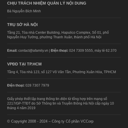
CHỊU TRÁCH NHIỆM QUẢN LÝ NỘI DUNG
Bà Nguyễn Bích Minh
TRỤ SỞ HÀ NỘI
Tầng 21, Tòa nhà Center Building, Hapulico Complex, Số 01, phố
Nguyễn Huy Tưởng, phường Thanh Xuân, thành phố Hà Nội
Email:
contact@afamily.vn |
Điện thoại:
024 7309 5555, máy lẻ 62.370
VPĐD TẠI TP.HCM
Tầng 4, Tòa nhà 123, số 127 Võ Văn Tần, Phường Xuân Hòa, TPHCM
Điện thoại:
028 7307 7979
Giấy phép thiết lập trang thông tin điện tử tổng hợp trên mạng số
2217/GP-TTĐT do Sở Thông tin và Truyền thông Hà Nội cấp ngày 10
tháng 4 năm 2019
© Copyright 2008 - 2024 – Công ty Cổ phần VCCorp