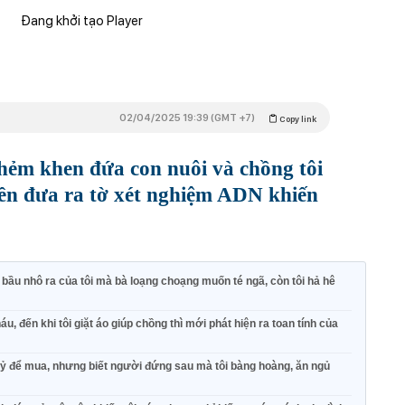
Đang khởi tạo Player
02/04/2025 19:39 (GMT +7)
Copy link
hẻm khen đứa con nuôi và chồng tôi
liền đưa ra tờ xét nghiệm ADN khiến
 bầu nhô ra của tôi mà bà loạng choạng muốn té ngã, còn tôi hả hê
áu, đến khi tôi giặt áo giúp chồng thì mới phát hiện ra toan tính của
3 tỷ để mua, nhưng biết người đứng sau mà tôi bàng hoàng, ăn ngủ