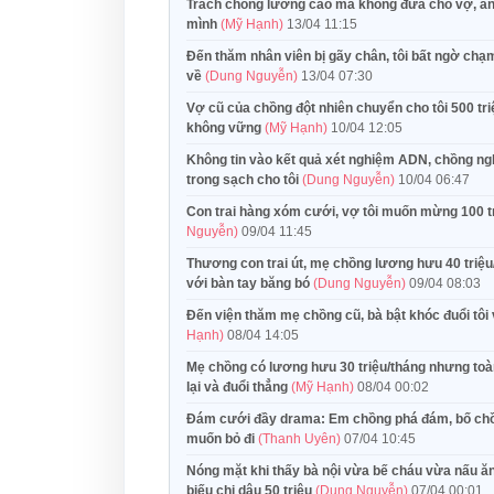
Trách chồng lương cao mà không đưa cho vợ, anh đ
mình
(Mỹ Hạnh)
13/04 11:15
Đến thăm nhân viên bị gãy chân, tôi bất ngờ chạm
về
(Dung Nguyễn)
13/04 07:30
Vợ cũ của chồng đột nhiên chuyển cho tôi 500 tri
không vững
(Mỹ Hạnh)
10/04 12:05
Không tin vào kết quả xét nghiệm ADN, chồng nghi
trong sạch cho tôi
(Dung Nguyễn)
10/04 06:47
Con trai hàng xóm cưới, vợ tôi muốn mừng 100 tr
Nguyễn)
09/04 11:45
Thương con trai út, mẹ chồng lương hưu 40 triệ
với bàn tay băng bó
(Dung Nguyễn)
09/04 08:03
Đến viện thăm mẹ chồng cũ, bà bật khóc đuổi tôi 
Hạnh)
08/04 14:05
Mẹ chồng có lương hưu 30 triệu/tháng nhưng toàn m
lại và đuổi thẳng
(Mỹ Hạnh)
08/04 00:02
Đám cưới đầy drama: Em chồng phá đám, bố chồng 
muốn bỏ đi
(Thanh Uyên)
07/04 10:45
Nóng mặt khi thấy bà nội vừa bế cháu vừa nấu ăn,
biếu chị dâu 50 triệu
(Dung Nguyễn)
07/04 00:01