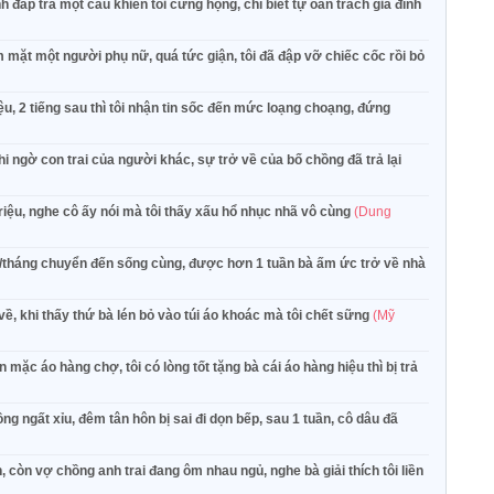
áp trả một câu khiến tôi cứng họng, chỉ biết tự oán trách gia đình
 mặt một người phụ nữ, quá tức giận, tôi đã đập vỡ chiếc cốc rồi bỏ
ệu, 2 tiếng sau thì tôi nhận tin sốc đến mức loạng choạng, đứng
 ngờ con trai của người khác, sự trở về của bố chồng đã trả lại
iệu, nghe cô ấy nói mà tôi thấy xấu hổ nhục nhã vô cùng
(Dung
u/tháng chuyển đến sống cùng, được hơn 1 tuần bà ấm ức trở về nhà
về, khi thấy thứ bà lén bỏ vào túi áo khoác mà tôi chết sững
(Mỹ
ặc áo hàng chợ, tôi có lòng tốt tặng bà cái áo hàng hiệu thì bị trả
ngất xỉu, đêm tân hôn bị sai đi dọn bếp, sau 1 tuần, cô dâu đã
 còn vợ chồng anh trai đang ôm nhau ngủ, nghe bà giải thích tôi liền