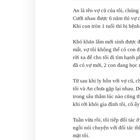
An là tên vợ cũ của tôi, chúng
Cưới nhau được 6 năm thì vợ c
Khi con tròn 1 tuổi thì bị bệnh
Khó khăn lắm mới sinh được đứ
mất, vợ tôi không thể có con đ
rời xa để cho tôi đi tìm hạnh 
đã có vợ mới, 2 con đang học 
Từ sau khi ly hôn với vợ cũ, c
tôi và An chưa gặp lại nhau. 
trong sâu thẳm lúc nào cũng t
khi rời khỏi gia đình tôi, cô ấ
Tuần vừa rồi, tôi tiếp đối tác
ngồi nói chuyện với đối tác th
mặt tôi.