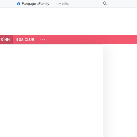
Fanpage aFamily
 ĐÌNH
40S CLUB