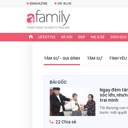
EMAGAZINE
DR. BLUE
LIFESTYLE
XÃ HỘI
ĐẸP
MẸ & BÉ
GIÁO DỤC
TÂM SỰ - GIA ĐÌNH
TÂM SỰ
TÌNH YÊU
BÀI GỐC
Ngay đêm tân
sốc lớn, nhưn
trai mình
Tôi thương con tr
trước một quyết 
22 Chia sẻ