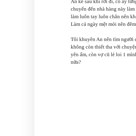
An kể sau khi rời đi, cô ấy t
chuyển đến nhà hàng này làm 
làm luôn tay luôn chân nên kh
Làm cả ngày mệt mỏi nên đêm 
Tôi khuyên An nên tìm người 
không còn thiết tha với chuyệ
yên ấm, còn vợ cũ lẻ loi 1 mì
nữa?