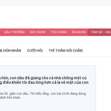
HẬU TRƯỜNG
SỨC KHỎE
TIÊU DÙNG
ĂN NGON
TÂM SỰ - GIA
 & HÔN NHÂN
CƯỚI HỎI
THÌ THẦM GỐI CHĂN
 hôn, con dâu đã giáng cho cả nhà chồng một cú
g điều khiến tôi đau lòng hơn cả là vẻ mặt của con
ai tôi, giận con dâu. Tôi hiểu rằng, con trai mình đang đứng
định khó khăn.