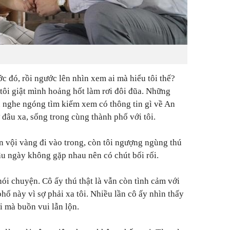
c đó, rồi ngước lên nhìn xem ai mà hiểu tôi thế?
 tôi giật mình hoảng hốt làm rơi đôi đũa. Những
ôn nghe ngóng tìm kiếm xem có thông tin gì về An
âu xa, sống trong cùng thành phố với tôi.
 vội vàng đi vào trong, còn tôi ngượng ngùng thú
lâu ngày không gặp nhau nên có chút bối rối.
nói chuyện. Cô ấy thú thật là vẫn còn tình cảm với
hố này vì sợ phải xa tôi. Nhiều lần cô ấy nhìn thấy
i mà buồn vui lẫn lộn.