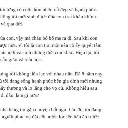
 tôi từng có cuộc hôn nhân rất đẹp và hạnh phúc.
hồng tôi mới sinh được đứa con trai kháu khỉnh.
 và qua đời.
a con, vậy mà cháu bỏ bố mẹ ra đi. Sau khi con
ược nữa. Vì tôi là con trai một nên cô ấy quyết tâm
phúc mới và sinh những đứa con khác. Hiện tại, tôi
mẫu giáo và tiểu học.
húng tôi không liên lạc với nhau nữa. Đã 8 năm nay,
Dù tôi đang sống hạnh phúc bên gia đình mới nhưng
hấy thương và lo lắng cho vợ cũ. Không hiểu sau
y đi đâu, làm gì nữa?
 ở nhà hàng thì gặp chuyện bất ngờ. Lúc đó, tôi đang
ì người phục vụ đặt cốc nước lọc lên bàn ăn trước