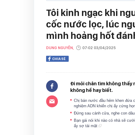
Tôi kinh ngạc khi ng
cốc nước lọc, lúc ngư
mình hoảng hốt đánh
DUNG NGUYỄN,
07:02 03/04/2025
CHIA SẺ
Đi mỏi chân tìm không thấy n
không hề hay biết.
Chị bán nước đầu hẻm khen đứa con
nghiệm ADN khiến chị ấy cứng họ
Đứng sau cánh cửa, nghe con dâu 
Bạn gái nói khi nào có nhà sẽ cưới
ấy sợ tái mặt