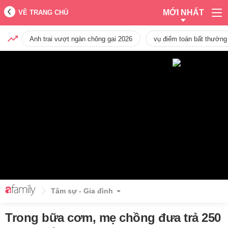
MỚI NHẤT
VỀ TRANG CHỦ
Anh trai vượt ngàn chông gai 2026
vụ điểm toán bất thường
Tâm sự - Gia đình
Trong bữa cơm, mẹ chồng đưa trả 250