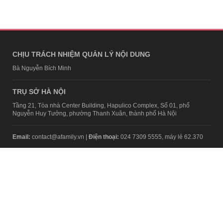
CHỊU TRÁCH NHIỆM QUẢN LÝ NỘI DUNG
Bà Nguyễn Bích Minh
TRỤ SỞ HÀ NỘI
Tầng 21, Tòa nhà Center Building, Hapulico Complex, Số 01, phố
Nguyễn Huy Tưởng, phường Thanh Xuân, thành phố Hà Nội
Email:
contact@afamily.vn |
Điện thoại:
024 7309 5555, máy lẻ 62.370
VPĐD TẠI TP.HCM
Tầng 4, Tòa nhà 123, số 127 Võ Văn Tần, Phường Xuân Hòa, TPHCM
Điện thoại:
028 7307 7979
Giấy phép thiết lập trang thông tin điện tử tổng hợp trên mạng số