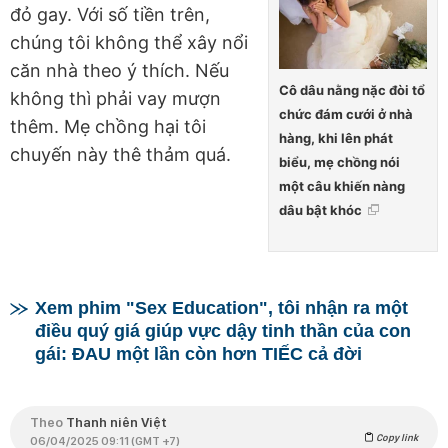
đỏ gay. Với số tiền trên,
chúng tôi không thể xây nổi
căn nhà theo ý thích. Nếu
Cô dâu nằng nặc đòi tổ
không thì phải vay mượn
chức đám cưới ở nhà
thêm. Mẹ chồng hại tôi
hàng, khi lên phát
chuyến này thê thảm quá.
biểu, mẹ chồng nói
một câu khiến nàng
dâu bật khóc
Xem phim "Sex Education", tôi nhận ra một
điều quý giá giúp vực dậy tinh thần của con
gái: ĐAU một lần còn hơn TIẾC cả đời
Theo
Thanh niên Việt
Copy link
06/04/2025 09:11 (GMT +7)