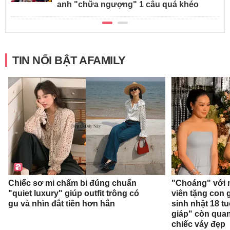
anh "chữa ngượng" 1 câu quá khéo
TIN NỔI BẬT AFAMILY
Chiếc sơ mi chấm bi đúng chuẩn
"Choáng" với 
"quiet luxury" giúp outfit trông có
viên tặng con g
gu và nhìn đắt tiền hơn hẳn
sinh nhật 18 t
giáp" còn qua
chiếc váy đẹp