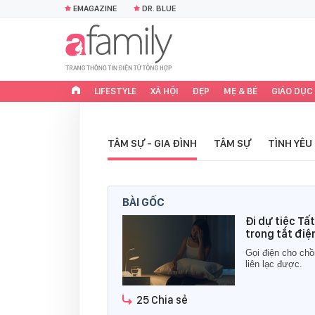
EMAGAZINE
DR. BLUE
LIFESTYLE
XÃ HỘI
ĐẸP
MẸ & BÉ
GIÁO DỤC
TÂM SỰ - GIA ĐÌNH
TÂM SỰ
TÌNH YÊU
BÀI GỐC
Đi dự tiệc Tất
trong tắt điện
Gọi điện cho chồ
liên lạc được.
25 Chia sẻ