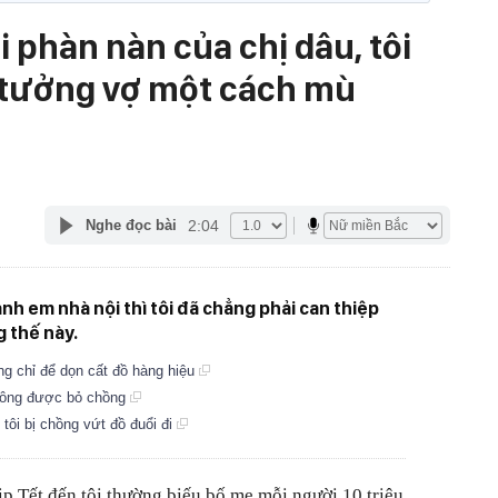
 phàn nàn của chị dâu, tôi
n tưởng vợ một cách mù
2:04
Nghe đọc bài
nh em nhà nội thì tôi đã chẳng phải can thiệp
 thế này.
ng chỉ để dọn cất đồ hàng hiệu
 không được bỏ chồng
tôi bị chồng vứt đồ đuổi đi
ịp Tết đến tôi thường biếu bố mẹ mỗi người 10 triệu