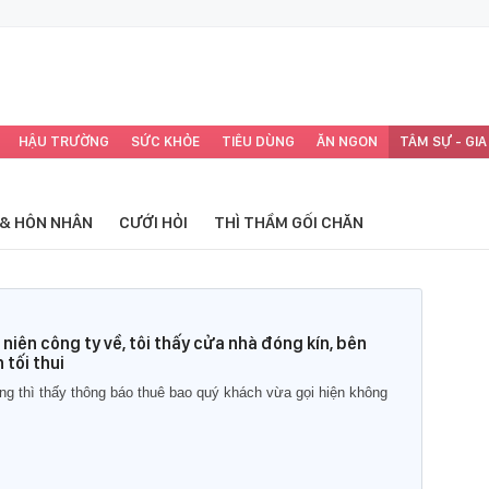
HẬU TRƯỜNG
SỨC KHỎE
TIÊU DÙNG
ĂN NGON
TÂM SỰ - GIA
 & HÔN NHÂN
CƯỚI HỎI
THÌ THẦM GỐI CHĂN
 niên công ty về, tôi thấy cửa nhà đóng kín, bên
 tối thui
ng thì thấy thông báo thuê bao quý khách vừa gọi hiện không