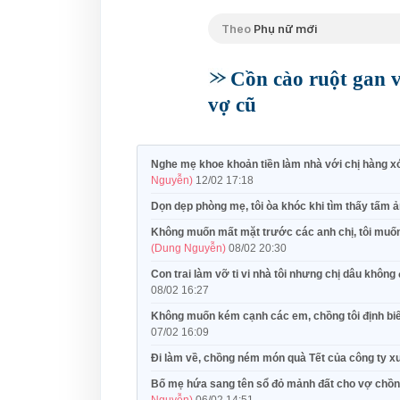
Theo
Phụ nữ mới
Cồn cào ruột gan v
vợ cũ
Nghe mẹ khoe khoản tiền làm nhà với chị hàng 
Nguyễn)
12/02 17:18
Dọn dẹp phòng mẹ, tôi òa khóc khi tìm thấy tấm ả
Không muốn mất mặt trước các anh chị, tôi muốn 
(Dung Nguyễn)
08/02 20:30
Con trai làm vỡ ti vi nhà tôi nhưng chị dâu khôn
08/02 16:27
Không muốn kém cạnh các em, chồng tôi định biế
07/02 16:09
Đi làm về, chồng ném món quà Tết của công ty 
Bố mẹ hứa sang tên sổ đỏ mảnh đất cho vợ chồng 