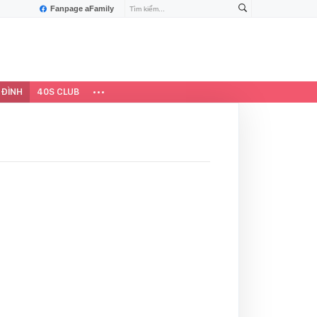
Fanpage aFamily
 ĐÌNH
40S CLUB