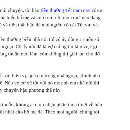
nói chuyện, tôi bảo
tiền thưởng Tết năm nay
của ai
chưa biếu bố mẹ và anh trai ruột món quà nào đáng
à và tiền thật hậu để mọi người có cái Tết vui vẻ.
iền thưởng biếu nhà nội thì cô ấy dùng 1 cuốn sổ
à ngoại. Cô ấy nói đã là vợ chồng thì làm việc gì
ồng thuận mới làm, còn không thì giải tán cho đỡ
ối xử thiên vị, quá coi trọng nhà ngoại, khinh nhà
ế. Nếu vợ cư xử tốt với bố mẹ anh em nhà nội thì
y chuyện hậu phương thế này.
u thuẫn, không ai chịu nhận phần thua thiệt về bản
tốt nhất cho bố mẹ đẻ. Theo mọi người, chúng tôi