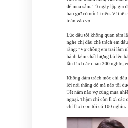
để mua sắm. Từ ngày lập gia đì
bao giờ có nổi 1 triệu. Vì th
toàn vào vợ.
Lúc đầu tôi không quan tâm l
nghe chị dâu chê trách em dâu t
rằng: "Vợ chồng em trai làm n
bánh kém chất lượng bỏ lên bà
lần lì xì các cháu 200 nghìn, e
Không dám trách móc chị dâu 
lời nói thẳng đó mà não tôi đ
Tết năm nào vợ cũng mua nhi
ngoại. Thậm chí còn lì xì các
chỉ lì xì con tôi có 100 nghìn.