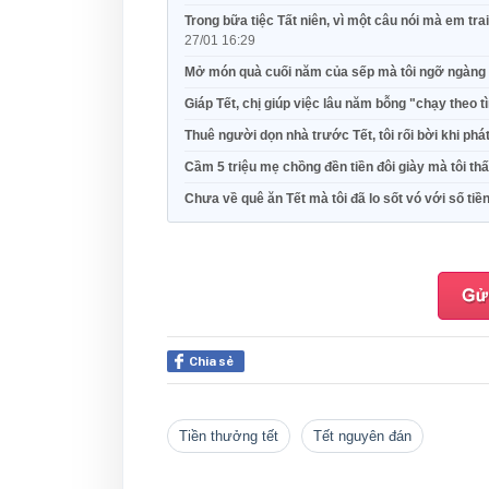
Trong bữa tiệc Tất niên, vì một câu nói mà em tra
27/01 16:29
Mở món quà cuối năm của sếp mà tôi ngỡ ngàng
Giáp Tết, chị giúp việc lâu năm bỗng "chạy theo 
Thuê người dọn nhà trước Tết, tôi rối bời khi ph
Cầm 5 triệu mẹ chồng đền tiền đôi giày mà tôi t
Chưa về quê ăn Tết mà tôi đã lo sốt vó với số tiền
Chia sẻ
tiền thưởng tết
tết nguyên đán