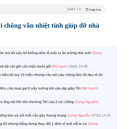
(GMT +7)
Copy link
ì chồng vẫn nhiệt tình giúp đỡ nhà
xóm mà tôi xấu hổ không dám ló mặt ra ăn mừng nhà mới
(Dung
nh bà cất giữ cẩn thận dưới gối
(Mỹ Hạnh)
09/02 15:40
biếu bố mẹ 10 triệu nhưng câu nói của chồng làm tôi đau tê tái
g đền, còn mua gạch xây tường kín vào dịp giáp Tết
(Mỹ Hạnh)
u ông nội hết tiền thưởng Tết của 2 vợ chồng
(Dung Nguyễn)
xuống bàn và nói một câu gây hoang mang
(Dung Nguyễn)
07/02 14:35
tôi nhưng bỗng dưng thay đổi ý định vì một nỗi lo sợ
(Dung