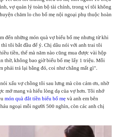
nh, vợ quản lý toàn bộ tài chính, trong ví tôi không
ế chuyện chăm lo cho bố mẹ nội ngoại phụ thuộc hoàn
ắm đến những món quà vợ biếu bố mẹ nhưng từ khi
hì tôi bắt đầu để ý. Chị dâu nói với anh trai tôi
hiều tiền, thế mà năm nào cũng mua được vài hộp
n thờ, không bao giờ biếu bố mẹ lấy 1 triệu. Mỗi
m phải trả lại bằng đó, coi như chẳng mất gì".
nói xấu vợ chồng tôi sau lưng mà còn cảm ơn, nhờ
ược mở mang và hiểu lòng dạ của vợ hơn. Tôi nhớ
ều
món quà đắt tiền biếu bố mẹ
và anh em bên
 cháu ngoại mỗi người 500 nghìn, còn các anh chị