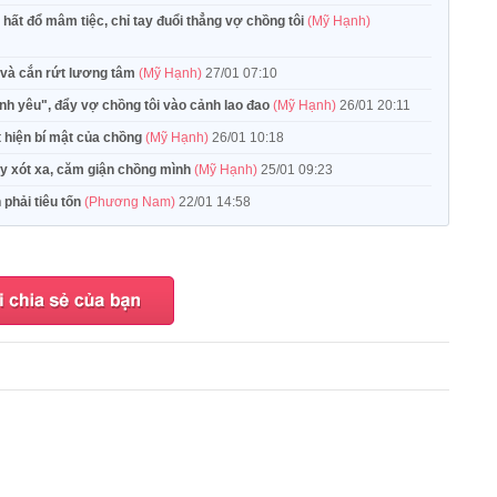
i hất đổ mâm tiệc, chỉ tay đuổi thẳng vợ chồng tôi
(Mỹ Hạnh)
 và cắn rứt lương tâm
(Mỹ Hạnh)
27/01 07:10
tình yêu", đẩy vợ chồng tôi vào cảnh lao đao
(Mỹ Hạnh)
26/01 20:11
át hiện bí mật của chồng
(Mỹ Hạnh)
26/01 10:18
hấy xót xa, căm giận chồng mình
(Mỹ Hạnh)
25/01 09:23
 phải tiêu tốn
(Phương Nam)
22/01 14:58