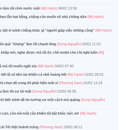
hạn làm tôi rớm nước mắt
(Mỹ Hạnh)
06/02 13:58
ghẹn lẫn hụt hẫng, chẳng còn muốn về nhà chồng nữa
(Mỹ Hạnh)
c bội vì mình chẳng khác gì "người giúp việc không công"
(Mỹ Hạnh)
món quà "khủng" làm tôi chạnh lòng
(Dung Nguyễn)
05/02 11:03
tôi khắp nơi, nghe được mà tôi ức chế muốn cho chị nghỉ luôn
(Mỹ
iá mà tôi muốn ngất xỉu
(Mỹ Hạnh)
04/02 07:40
 tiết lộ số tiền nợ khiến cả nhà hoảng hốt
(Mỹ Hạnh)
02/02 20:02
hi chọn đồ xong thì phát hiện mất ví
(Phương Nam)
02/02 14:24
u làm tôi sợ tái mặt
(Dung Nguyễn)
02/02 06:56
mới biết mình đã tin tưởng vợ một cách mù quáng
(Dung Nguyễn)
ăn cản, còn nói một câu khiến tôi bật khóc nức nở
(Mỹ Hạnh)
 cái Tết thật hoành tráng
(Phương Nam)
28/01 06:11