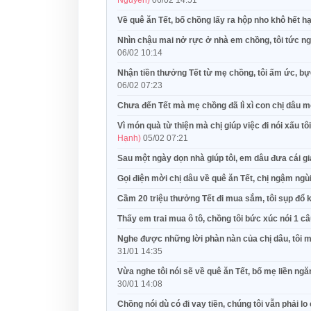
Nguyễn)
06/02 14:51
Về quê ăn Tết, bố chồng lấy ra hộp nho khô hết 
Nhìn chậu mai nở rực ở nhà em chồng, tôi tức n
06/02 10:14
Nhận tiền thưởng Tết từ mẹ chồng, tôi ấm ức, bự
06/02 07:23
Chưa đến Tết mà mẹ chồng đã lì xì con chị dâu 
Vì món quà từ thiện mà chị giúp việc đi nói xấu 
Hạnh)
05/02 07:21
Sau một ngày dọn nhà giúp tôi, em dâu đưa cái g
Gọi điện mời chị dâu về quê ăn Tết, chị ngậm ngùi
Cầm 20 triệu thưởng Tết đi mua sắm, tôi sụp đổ k
Thấy em trai mua ô tô, chồng tôi bức xúc nói 1 câ
Nghe được những lời phàn nàn của chị dâu, tôi 
31/01 14:35
Vừa nghe tôi nói sẽ về quê ăn Tết, bố mẹ liền ng
30/01 14:08
Chồng nói dù có đi vay tiền, chúng tôi vẫn phải lo