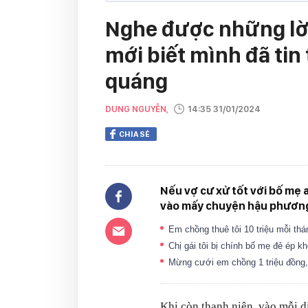
Nghe được những lời
mới biết mình đã ti
quáng
DUNG NGUYỄN,
14:35 31/01/2024
CHIA SẺ
Nếu vợ cư xử tốt với bố mẹ a
vào mấy chuyện hậu phương
Em chồng thuê tôi 10 triệu mỗi thá
Chị gái tôi bị chính bố mẹ đẻ ép
Mừng cưới em chồng 1 triệu đồng, 
Khi còn thanh niên, vào mỗi d