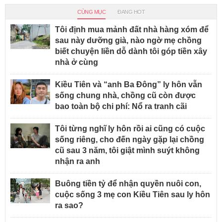
CÙNG MỤC
ĐANG HOT
Tôi định mua mảnh đất nhà hàng xóm để
sau này dưỡng già, nào ngờ mẹ chồng
biết chuyện liền dỗ dành tôi góp tiền xây
nhà ở cùng
Kiều Tiên và “anh Ba Đông” ly hôn vẫn
sống chung nhà, chồng cũ còn được
bao toàn bộ chi phí: Nổ ra tranh cãi
Tôi từng nghĩ ly hôn rồi ai cũng có cuộc
sống riêng, cho đến ngày gặp lại chồng
cũ sau 3 năm, tôi giật mình suýt không
nhận ra anh
Buông tiền tỷ để nhận quyền nuôi con,
cuộc sống 3 mẹ con Kiều Tiên sau ly hôn
ra sao?