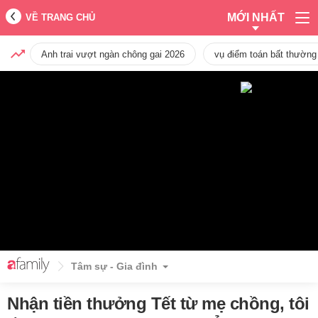
MỚI NHẤT
VỀ TRANG CHỦ
Anh trai vượt ngàn chông gai 2026
vụ điểm toán bất thường
Tâm sự - Gia đình
Nhận tiền thưởng Tết từ mẹ chồng, tôi