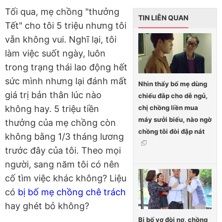
Tối qua, mẹ chồng "thưởng
TIN LIÊN QUAN
Tết" cho tôi 5 triệu nhưng tôi
vẫn không vui. Nghĩ lại, tôi
làm việc suốt ngày, luôn
trong trạng thái lao động hết
sức mình nhưng lại đánh mất
Nhìn thấy bố mẹ dùng
giá trị bản thân lúc nào
chiếu đắp cho dễ ngủ,
chị chồng liền mua
không hay. 5 triệu tiền
máy sưởi biếu, nào ngờ
thưởng của mẹ chồng còn
chồng tôi đòi đập nát
không bằng 1/3 tháng lương
trước đây của tôi. Theo mọi
người, sang năm tôi có nên
cố tìm việc khác không? Liệu
có
bị bố mẹ chồng chê trách
hay ghét bỏ không?
Bị bố vợ đòi nợ, chồng