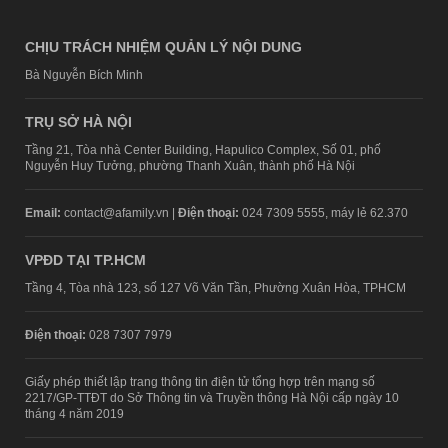
CHỊU TRÁCH NHIỆM QUẢN LÝ NỘI DUNG
Bà Nguyễn Bích Minh
TRỤ SỞ HÀ NỘI
Tầng 21, Tòa nhà Center Building, Hapulico Complex, Số 01, phố
Nguyễn Huy Tưởng, phường Thanh Xuân, thành phố Hà Nội
Email:
contact@afamily.vn |
Điện thoại:
024 7309 5555, máy lẻ 62.370
VPĐD TẠI TP.HCM
Tầng 4, Tòa nhà 123, số 127 Võ Văn Tần, Phường Xuân Hòa, TPHCM
Điện thoại:
028 7307 7979
Giấy phép thiết lập trang thông tin điện tử tổng hợp trên mạng số
2217/GP-TTĐT do Sở Thông tin và Truyền thông Hà Nội cấp ngày 10
tháng 4 năm 2019