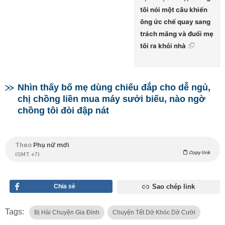
tôi nói một câu khiến
ông ức chế quay sang
trách mắng và đuổi mẹ
tôi ra khỏi nhà
Nhìn thấy bố mẹ dùng chiếu đắp cho dễ ngủ,
chị chồng liền mua máy sưởi biếu, nào ngờ
chồng tôi đòi đập nát
Theo
Phụ nữ mới
Copy link
(GMT +7)
Chia sẻ
Sao chép link
Tags:
Bị Hài Chuyện Gia Đình
Chuyện Tết Dở Khóc Dở Cười