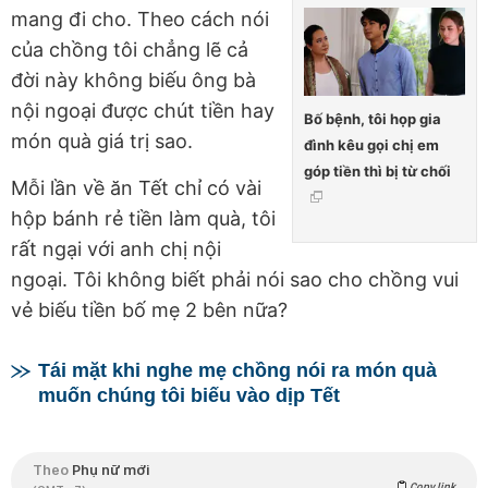
mang đi cho. Theo cách nói
của chồng tôi chẳng lẽ cả
đời này không biếu ông bà
nội ngoại được chút tiền hay
Bố bệnh, tôi họp gia
món quà giá trị sao.
đình kêu gọi chị em
góp tiền thì bị từ chối
Mỗi lần về ăn Tết chỉ có vài
hộp bánh rẻ tiền làm quà, tôi
rất ngại với anh chị nội
ngoại. Tôi không biết phải nói sao cho chồng vui
vẻ biếu tiền bố mẹ 2 bên nữa?
Tái mặt khi nghe mẹ chồng nói ra món quà
muốn chúng tôi biếu vào dịp Tết
Theo
Phụ nữ mới
Copy link