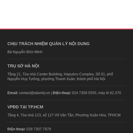
CHỊU TRÁCH NHIỆM QUẢN LÝ NỘI DUNG
Bà Nguyễn Bích Minh
TRỤ SỞ HÀ NỘI
Tầng 21, Tòa nhà Center Building, Hapulico Complex, Số 01, phố
Nguyễn Huy Tưởng, phường Thanh Xuân, thành phố Hà Nội
Email:
contact@afamily.vn |
Điện thoại:
024 7309 5555, máy lẻ 62.370
VPĐD TẠI TP.HCM
Tầng 4, Tòa nhà 123, số 127 Võ Văn Tần, Phường Xuân Hòa, TPHCM
Điện thoại:
028 7307 7979