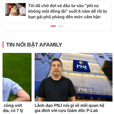
Tôi đã chờ đợi và đầu tư vào "phi vụ
không một đồng lãi" suốt 6 năm để rồi bị
bạn gái phũ phàng đến mức căm hận
TIN NỔI BẬT AFAMILY
gủ cũng ướt
Lãnh đạo PNJ nói gì về mối quan hệ
 địa, có 7 lý
gia đình với cựu Giám đốc P-Lab