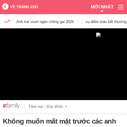
MỚI NHẤT
VỀ TRANG CHỦ
Anh trai vượt ngàn chông gai 2026
vụ điểm toán bất thường
Tâm sự - Gia đình
Không muốn mất mặt trước các anh