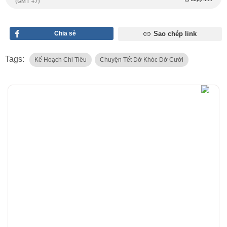
(GMT +7)
Chia sẻ
Sao chép link
Tags:
Kế Hoạch Chi Tiêu
Chuyện Tết Dở Khóc Dở Cười