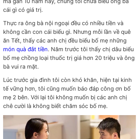
mà gần 10 năm nay, chúng tôi chưa biếu ông bà
cái gì có giá trị.
Thực ra ông bà nội ngoại đều có nhiều tiền và
không cần con cái biếu gì. Nhưng mỗi lần về quê
ăn Tết, thấy các anh chị đều biếu bố mẹ những
món quà đắt tiền
. Năm trước tôi thấy chị dâu biếu
bố mẹ chồng loại thuốc trị giá hơn 20 triệu và ông
bà vui ra mặt.
Lúc trước gia đình tôi còn khó khăn, hiện tại kinh
tế vững hơn, tôi cũng muốn báo đáp công ơn bố
mẹ 2 bên. Với lại tôi không muốn bị các anh chị
chê cười là không biết chăm sóc bố mẹ.