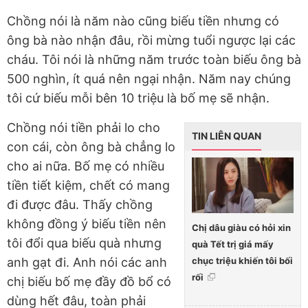
Chồng nói là năm nào cũng biếu tiền nhưng có
ông bà nào nhận đâu, rồi mừng tuổi ngược lại các
cháu. Tôi nói là những năm trước toàn biếu ông bà
500 nghìn, ít quá nên ngại nhận. Năm nay chúng
tôi cứ biếu mỗi bên 10 triệu là bố mẹ sẽ nhận.
Chồng nói tiền phải lo cho
TIN LIÊN QUAN
con cái, còn ông bà chẳng lo
cho ai nữa. Bố mẹ có nhiều
tiền tiết kiệm, chết có mang
đi được đâu. Thấy chồng
không đồng ý biếu tiền nên
Chị dâu giàu có hỏi xin
tôi đổi qua biếu quà nhưng
quà Tết trị giá mấy
chục triệu khiến tôi bối
anh gạt đi. Anh nói các anh
rối
chị biếu bố mẹ đầy đồ bổ có
dùng hết đâu, toàn phải