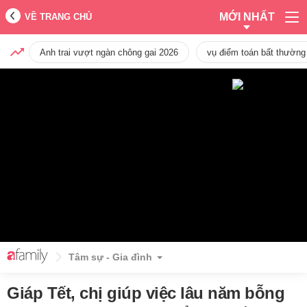
MỚI NHẤT
VỀ TRANG CHỦ
Anh trai vượt ngàn chông gai 2026
vụ điểm toán bất thường
Tâm sự - Gia đình
Giáp Tết, chị giúp việc lâu năm bỗng