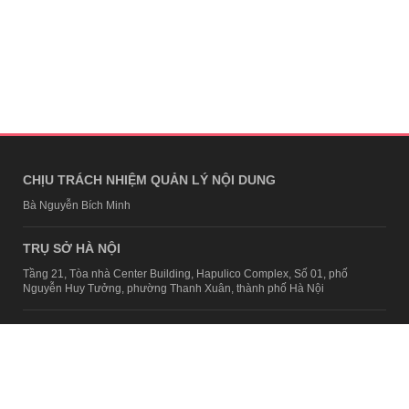
CHỊU TRÁCH NHIỆM QUẢN LÝ NỘI DUNG
Bà Nguyễn Bích Minh
TRỤ SỞ HÀ NỘI
Tầng 21, Tòa nhà Center Building, Hapulico Complex, Số 01, phố
Nguyễn Huy Tưởng, phường Thanh Xuân, thành phố Hà Nội
Email:
contact@afamily.vn |
Điện thoại:
024 7309 5555, máy lẻ 62.370
VPĐD TẠI TP.HCM
Tầng 4, Tòa nhà 123, số 127 Võ Văn Tần, Phường Xuân Hòa, TPHCM