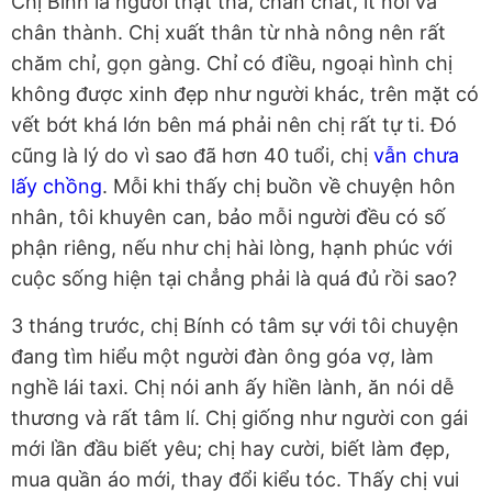
Chị Bính là người thật thà, chân chất, ít nói và
chân thành. Chị xuất thân từ nhà nông nên rất
chăm chỉ, gọn gàng. Chỉ có điều, ngoại hình chị
không được xinh đẹp như người khác, trên mặt có
vết bớt khá lớn bên má phải nên chị rất tự ti. Đó
cũng là lý do vì sao đã hơn 40 tuổi, chị
vẫn chưa
lấy chồng
. Mỗi khi thấy chị buồn về chuyện hôn
nhân, tôi khuyên can, bảo mỗi người đều có số
phận riêng, nếu như chị hài lòng, hạnh phúc với
cuộc sống hiện tại chẳng phải là quá đủ rồi sao?
3 tháng trước, chị Bính có tâm sự với tôi chuyện
đang tìm hiểu một người đàn ông góa vợ, làm
nghề lái taxi. Chị nói anh ấy hiền lành, ăn nói dễ
thương và rất tâm lí. Chị giống như người con gái
mới lần đầu biết yêu; chị hay cười, biết làm đẹp,
mua quần áo mới, thay đổi kiểu tóc. Thấy chị vui