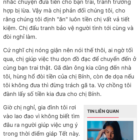
nhắc chuyện đưa tiền cho bạn trai, tránh trường
hợp bị lừa. Vậy mà chị phản đối chúng tôi, cho
rằng chúng tôi định "ăn" luôn tiền chị vất vả tiết
kiệm. Chị đấu tranh bảo vệ người tình tới cùng và
đòi nghỉ làm.
Cứ nghĩ chị nóng giận nên nói thế thôi, ai ngờ tối
qua, chị giúp việc thu dọn đồ đạc để chuyển đến ở
cùng bạn trai thật. Gã đàn ông kia cũng đến nhà
tôi, hùng hổ đòi tiền của chị Bính, còn đe dọa nếu
tôi không đưa thì đừng trách gã ta. Vợ chồng tôi
đành lấy số tiền kia đưa cho chị Bính.
Giờ chị nghỉ, gia đình tôi rơi
TIN LIÊN QUAN
vào lao đao vì không biết tìm
đâu ra người giúp việc ưng ý
trong thời điểm giáp Tết này.