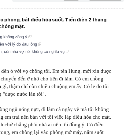
ào phòng, bật điều hòa suốt. Tiền điện 2 tháng
 chóng mặt.
ng không đồng ý
ền với lý do đau lòng
nh, còn nhà vợ nói không có nghĩa vụ
 đến ở với vợ chồng tôi. Em tên Hưng, mới xin được
n chuyển đến ở nhờ cho tiện đi làm. Có em chồng
n gì, thậm chí còn chiều chuộng em ấy. Có lẽ do tôi
 "được nước lấn tới".
òng ngủ nóng nực, đi làm cả ngày về mà tối không
 em trai nên bàn với tôi việc lắp điều hòa cho mát.
h chứ chẳng phải nhà ai nên tôi đồng ý. Có điều
a xong, em chồng lại vào phòng mở máy, nằm suốt