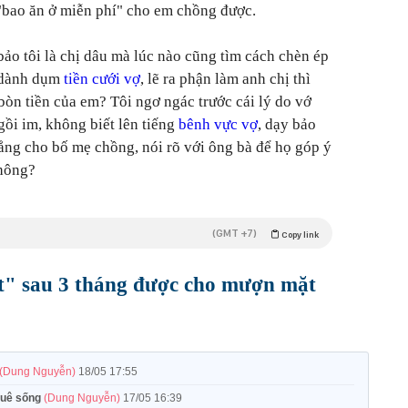
"bao ăn ở miễn phí" cho em chồng được.
bảo tôi là chị dâu mà lúc nào cũng tìm cách chèn ép
ể dành dụm
tiền cưới vợ
, lẽ ra phận làm anh chị thì
bòn tiền của em? Tôi ngơ ngác trước cái lý do vớ
gồi im, không biết lên tiếng
bênh vực vợ
, dạy bảo
hẳng cho bố mẹ chồng, nói rõ với ông bà để họ góp ý
không?
(GMT +7)
Copy link
t" sau 3 tháng được cho mượn mặt
(Dung Nguyễn)
18/05 17:55
 quê sống
(Dung Nguyễn)
17/05 16:39