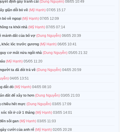
quyết định gây tranh cãi
(Dung Nguyễn)
08/05 10:49
ấy giận dỗi bỏ về
(Mỹ Hạnh)
07/05 15:17
on bỏ về ngoại
(Mỹ Hạnh)
07/05 12:09
chồng ra khỏi nhà
(Mỹ Hạnh)
07/05 07:14
về mảnh đất của bố vợ
(Dung Nguyễn)
06/05 20:39
a, khóc lóc trước gương
(Mỹ Hạnh)
06/05 10:41
 nguy cơ mất nửa ngôi nhà
(Dung Nguyễn)
05/05 21:32
cháu
(Mỹ Hạnh)
05/05 11:20
gười ta đã đòi trả về
(Dung Nguyễn)
04/05 20:59
uyễn)
04/05 13:51
ng đắt đỏ
(Mỹ Hạnh)
04/05 08:10
bán đất để xây to hơn
(Dung Nguyễn)
03/05 21:03
g chiều hết mực
(Dung Nguyễn)
03/05 17:09
 sóc tôi ở cữ 1 tháng
(Mỹ Hạnh)
03/05 14:01
 đến sôi gan
(Mỹ Hạnh)
03/05 11:03
ngày cưới của anh rể
(Mỹ Hạnh)
02/05 20:28