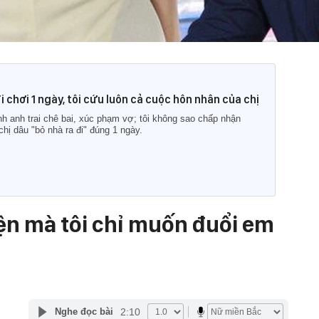
i chơi 1 ngày, tôi cứu luôn cả cuộc hôn nhân của chị
h anh trai chê bai, xúc phạm vợ; tôi không sao chấp nhận
hị dâu "bỏ nhà ra đi" đúng 1 ngày.
iện mà tôi chỉ muốn đuổi em
2:10
Nghe đọc bài