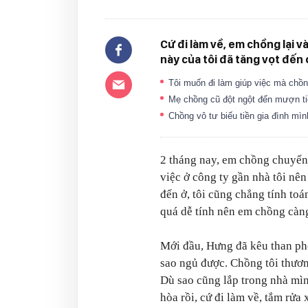
Cứ đi làm về, em chồng lại v
này của tôi đã tăng vọt đến
Tôi muốn đi làm giúp việc mà chồ
Mẹ chồng cũ đột ngột đến mượn ti
Chồng vô tư biếu tiền gia đình mì
2 tháng nay, em chồng chuyển
việc ở công ty gần nhà tôi nê
đến ở, tôi cũng chẳng tính toá
quá dễ tính nên em chồng càng
Mới đầu, Hưng đã kêu than ph
sao ngủ được. Chồng tôi thương
Dù sao cũng lắp trong nhà mìn
hòa rồi, cứ đi làm về, tắm rử