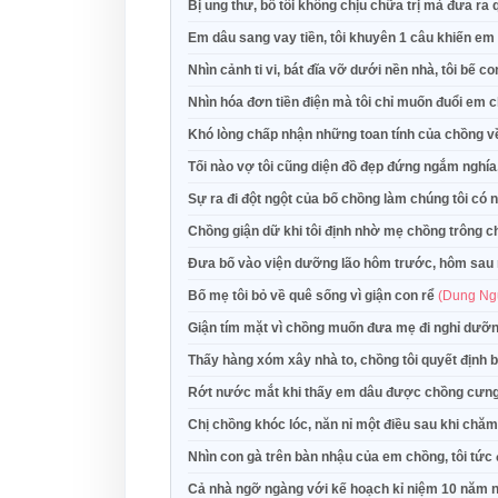
Bị ung thư, bố tôi không chịu chữa trị mà đưa ra 
Em dâu sang vay tiền, tôi khuyên 1 câu khiến em 
Nhìn cảnh ti vi, bát đĩa vỡ dưới nền nhà, tôi bế c
Nhìn hóa đơn tiền điện mà tôi chỉ muốn đuổi em 
Khó lòng chấp nhận những toan tính của chồng 
Tối nào vợ tôi cũng diện đồ đẹp đứng ngắm nghí
Sự ra đi đột ngột của bố chồng làm chúng tôi có
Chồng giận dữ khi tôi định nhờ mẹ chồng trông 
Đưa bố vào viện dưỡng lão hôm trước, hôm sau n
Bố mẹ tôi bỏ về quê sống vì giận con rể
(Dung Ng
Giận tím mặt vì chồng muốn đưa mẹ đi nghỉ dưỡ
Thấy hàng xóm xây nhà to, chồng tôi quyết định 
Rớt nước mắt khi thấy em dâu được chồng cưn
Chị chồng khóc lóc, năn nỉ một điều sau khi chăm
Nhìn con gà trên bàn nhậu của em chồng, tôi tức
Cả nhà ngỡ ngàng với kế hoạch kỉ niệm 10 năm 