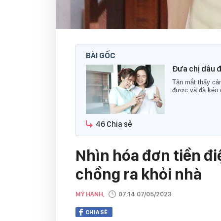
BÀI GỐC
Đưa chị dâu đ
Tận mắt thấy cản
được và đã kéo c
46 Chia sẻ
Nhìn hóa đơn tiền đ
chồng ra khỏi nhà
MỸ HẠNH,
07:14 07/05/2023
CHIA SẺ