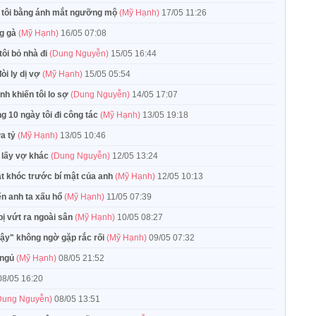
n tôi bằng ánh mắt ngưỡng mộ
(Mỹ Hạnh)
17/05 11:26
ng gà
(Mỹ Hạnh)
16/05 07:08
ôi bỏ nhà đi
(Dung Nguyễn)
15/05 16:44
òi ly dị vợ
(Mỹ Hạnh)
15/05 05:54
nh khiến tôi lo sợ
(Dung Nguyễn)
14/05 17:07
 10 ngày tôi đi công tác
(Mỹ Hạnh)
13/05 19:18
ửa tỷ
(Mỹ Hạnh)
13/05 10:46
i lấy vợ khác
(Dung Nguyễn)
12/05 13:24
bật khóc trước bí mật của anh
(Mỹ Hạnh)
12/05 10:13
ến anh ta xấu hổ
(Mỹ Hạnh)
11/05 07:39
bị vứt ra ngoài sân
(Mỹ Hạnh)
10/05 08:27
dậy" không ngờ gặp rắc rối
(Mỹ Hạnh)
09/05 07:32
 ngủ
(Mỹ Hạnh)
08/05 21:52
08/05 16:20
Dung Nguyễn)
08/05 13:51