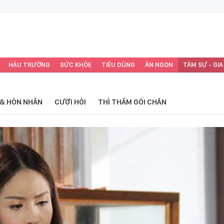
HẬU TRƯỜNG
SỨC KHỎE
TIÊU DÙNG
ĂN NGON
TÂM SỰ - GIA
 & HÔN NHÂN
CƯỚI HỎI
THÌ THẦM GỐI CHĂN