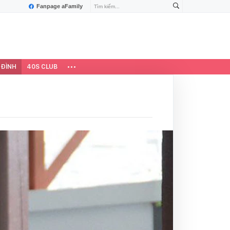
Fanpage aFamily
 ĐÌNH
40S CLUB