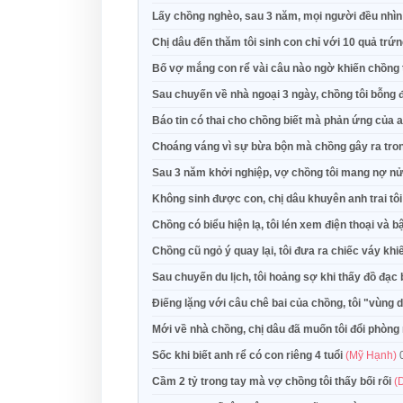
Lấy chồng nghèo, sau 3 năm, mọi người đều nhì
Chị dâu đến thăm tôi sinh con chỉ với 10 quả trứ
Bố vợ mắng con rể vài câu nào ngờ khiến chồng t
Sau chuyến về nhà ngoại 3 ngày, chồng tôi bỗng đ
Báo tin có thai cho chồng biết mà phản ứng của a
Choáng váng vì sự bừa bộn mà chồng gây ra trong
Sau 3 năm khởi nghiệp, vợ chồng tôi mang nợ n
Không sinh được con, chị dâu khuyên anh trai tô
Chồng có biểu hiện lạ, tôi lén xem điện thoại và 
Chồng cũ ngỏ ý quay lại, tôi đưa ra chiếc váy khi
Sau chuyến du lịch, tôi hoảng sợ khi thấy đồ đạc 
Điếng lặng với câu chê bai của chồng, tôi "vùng 
Mới về nhà chồng, chị dâu đã muốn tôi đổi phòng
Sốc khi biết anh rể có con riêng 4 tuổi
(Mỹ Hạnh)
Cầm 2 tỷ trong tay mà vợ chồng tôi thấy bối rối
(