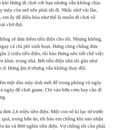
ó khi Hưng đi chơi với bạn nhưng vẫn không chịu
ấy máy còn mở nên phải tắt đi. Nhắc nhở vài lần,
, em ấy để điều hòa như thế là muốn đi chơi về
hải chờ đợi.
hồng sẽ đưa thêm tiền điện cho tôi. Nhưng không,
ngay cả chi phí sinh hoạt, Hưng cũng chẳng đưa
ần 2 triệu tiền điện, tôi bảo Hưng nên tiết chế việc
n khác trong nhà. Bởi tiền điện nhà tôi gần như
ến ở. Hưng ậm ừ nhưng vẫn không thay đổi.
hêm một dàn máy tính mới để trong phòng và ngày
cả ngày để chơi game. Chỉ vào bữa cơm hay cần đi
ng.
 đơn 2,6 triệu tiền điện. Một con số kỉ lục từ trước
c quá, trong bữa ăn, tôi bảo em chồng khi nào nhận
tiền ăn và 800 nghìn tiền điện. Vợ chồng tôi còn phải