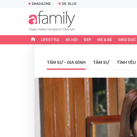
EMAGAZINE
DR. BLUE
LIFESTYLE
XÃ HỘI
ĐẸP
MẸ & BÉ
GIÁO DỤC
TÂM SỰ - GIA ĐÌNH
TÂM SỰ
TÌNH YÊU