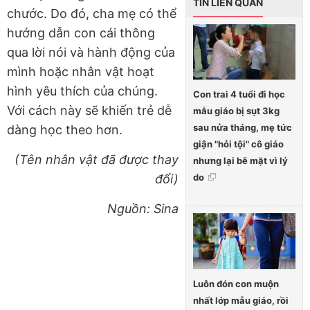
TIN LIÊN QUAN
chước. Do đó, cha mẹ có thể
hướng dẫn con cái thông
qua lời nói và hành động của
mình hoặc nhân vật hoạt
hình yêu thích của chúng.
Con trai 4 tuổi đi học
Với cách này sẽ khiến trẻ dễ
mẫu giáo bị sụt 3kg
sau nửa tháng, mẹ tức
dàng học theo hơn.
giận "hỏi tội" cô giáo
(Tên nhân vật đã được thay
nhưng lại bẽ mặt vì lý
đổi)
do
Nguồn: Sina
Luôn đón con muộn
nhất lớp mẫu giáo, rồi