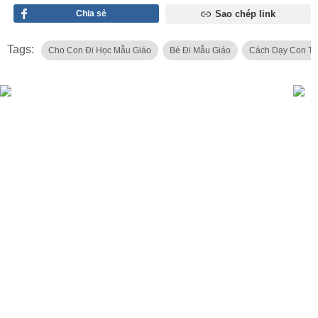
Chia sẻ
Sao chép link
Tags:
Cho Con Đi Học Mẫu Giáo
Bé Đi Mẫu Giáo
Cách Dạy Con Tự