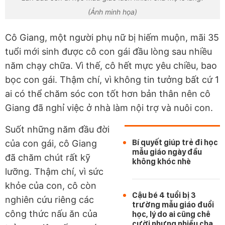
(Ảnh minh họa)
Cô Giang, một người phụ nữ bị hiếm muộn, mãi 35
tuổi mới sinh được cô con gái đầu lòng sau nhiều
năm chạy chữa. Vì thế, cô hết mực yêu chiều, bao
bọc con gái. Thậm chí, vì không tin tưởng bất cứ 1
ai có thể chăm sóc con tốt hơn bản thân nên cô
Giang đã nghỉ việc ở nhà làm nội trợ và nuôi con.
Suốt những năm đầu đời
Bí quyết giúp trẻ đi học
của con gái, cô Giang
mẫu giáo ngày đầu
đã chăm chút rất kỹ
không khóc nhè
lưỡng. Thậm chí, vì sức
khỏe của con, cô còn
Cậu bé 4 tuổi bị 3
nghiên cứu riêng các
trường mẫu giáo đuổi
công thức nấu ăn của
học, lý do ai cũng chê
cười nhưng nhiều cha