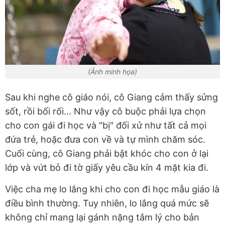
(Ảnh minh họa)
Sau khi nghe cô giáo nói, cô Giang cảm thấy sửng
sốt, rồi bối rối... Như vậy cô buộc phải lựa chọn
cho con gái đi học và "bị" đối xử như tất cả mọi
đứa trẻ, hoặc đưa con về và tự mình chăm sóc.
Cuối cùng, cô Giang phải bật khóc cho con ở lại
lớp và vứt bỏ đi tờ giấy yêu cầu kín 4 mặt kia đi.
Việc cha mẹ lo lắng khi cho con đi học mẫu giáo là
điều bình thường. Tuy nhiên, lo lắng quá mức sẽ
không chỉ mang lại gánh nặng tâm lý cho bản