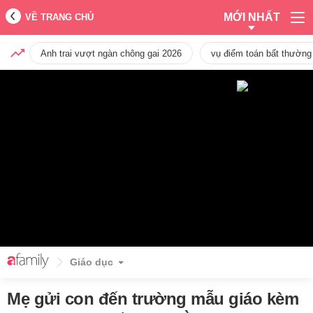
MỚI NHẤT
VỀ TRANG CHỦ
Anh trai vượt ngàn chông gai 2026
vụ điểm toán bất thường
Giáo dục
Mẹ gửi con đến trường mẫu giáo kèm