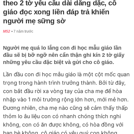
theo 2 tờ yêu cầu dài dằng dặc, cô
giáo đọc xong liền đáp trả khiến
người mẹ sững sờ
M52
7 năm trước
Người mẹ quá lo lắng con đi học mẫu giáo lần
đầu sẽ bị bỡ ngỡ nên cẩn thận ghi kín 2 tờ giấy
những yêu cầu đặc biệt và gửi cho cô giáo.
Lần đầu con đi học mẫu giáo là một cột mốc quan
trọng trong hành trình trưởng thành. Bởi từ đây,
con bắt đầu rời xa vòng tay của cha mẹ để hòa
nhập vào 1 môi trường rộng lớn hơn, mới mẻ hơn.
Đương nhiên, cha mẹ nào cũng sẽ cảm thấy thấp
thỏm lo âu liệu con có nhanh chóng thích nghi
không, con có ăn được không, có hòa đồng với
bạn bè không, cô giáo có yêu quý con không...