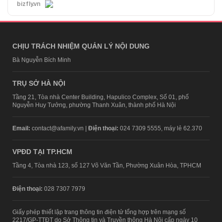
bizfly.vn
CHỊU TRÁCH NHIỆM QUẢN LÝ NỘI DUNG
Bà Nguyễn Bích Minh
TRỤ SỞ HÀ NỘI
Tầng 21, Tòa nhà Center Building, Hapulico Complex, Số 01, phố
Nguyễn Huy Tưởng, phường Thanh Xuân, thành phố Hà Nội
Email:
contact@afamily.vn |
Điện thoại:
024 7309 5555, máy lẻ 62.370
VPĐD TẠI TP.HCM
Tầng 4, Tòa nhà 123, số 127 Võ Văn Tần, Phường Xuân Hòa, TPHCM
Điện thoại:
028 7307 7979
Giấy phép thiết lập trang thông tin điện tử tổng hợp trên mạng số
2217/GP-TTĐT do Sở Thông tin và Truyền thông Hà Nội cấp ngày 10