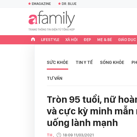
EMAGAZINE
DR. BLUE
LIFESTYLE
XÃ HỘI
ĐẸP
MẸ & BÉ
GIÁO DỤC
SỨC KHỎE
TIN Y TẾ
SỐNG KHỎE
PH
TƯ VẤN
Tròn 95 tuổi, nữ ho
và cực kỳ minh mẫn 
uống lành mạnh
TH ,
18:09 11/03/2021