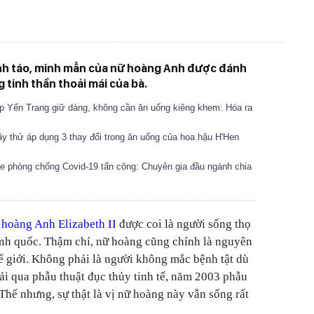
tỉnh táo, minh mẫn của nữ hoàng Anh được đánh
g tinh thần thoải mái của bà.
p Yến Trang giữ dáng, không cần ăn uống kiêng khem: Hóa ra
y thử áp dụng 3 thay đổi trong ăn uống của hoa hậu H'Hen
e phòng chống Covid-19 tấn công: Chuyên gia đầu ngành chia
 hoàng Anh Elizabeth II
được coi là người sống thọ
Anh quốc. Thậm chí, nữ hoàng cũng chính là nguyên
thế giới. Không phải là người không mắc bệnh tật dù
rải qua phẫu thuật đục thủy tinh tế, năm 2003 phẫu
Thế nhưng, sự thật là vị nữ hoàng này vẫn sống rất