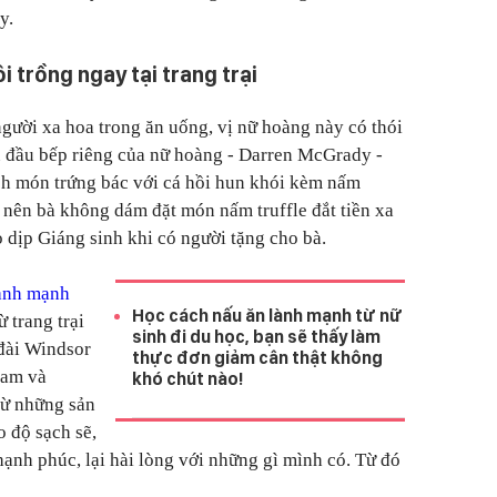
y.
trồng ngay tại trang trại
gười xa hoa trong ăn uống, vị nữ hoàng này có thói
u đầu bếp riêng của nữ hoàng - Darren McGrady -
ích món trứng bác với cá hồi hun khói kèm nấm
ệm nên bà không dám đặt món nấm truffle đắt tiền xa
 dịp Giáng sinh khi có người tặng cho bà.
lành mạnh
Học cách nấu ăn lành mạnh từ nữ
ừ trang trại
sinh đi du học, bạn sẽ thấy làm
 đài Windsor
thực đơn giảm cân thật không
ham và
khó chút nào!
từ những sản
 độ sạch sẽ,
nh phúc, lại hài lòng với những gì mình có. Từ đó