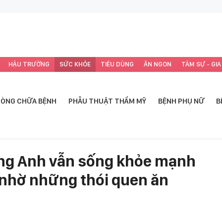
HẬU TRƯỜNG
SỨC KHỎE
TIÊU DÙNG
ĂN NGON
TÂM SỰ - GIA
ÒNG CHỮA BỆNH
PHẪU THUẬT THẨM MỸ
BỆNH PHỤ NỮ
B
àng Anh vẫn sống khỏe mạnh
nhờ những thói quen ăn