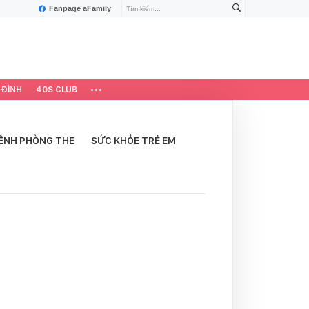
Fanpage aFamily
 ĐÌNH
40S CLUB
ỆNH PHÒNG THE
SỨC KHỎE TRẺ EM