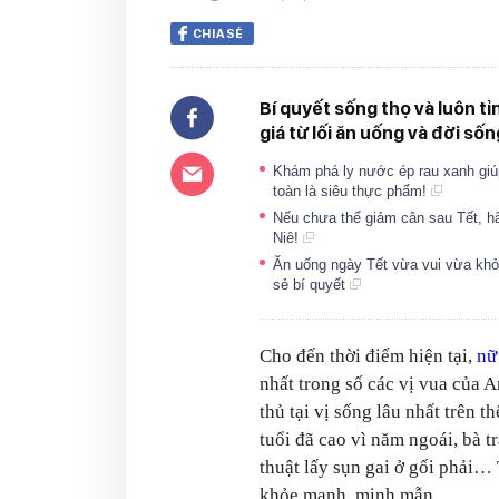
CHIA SẺ
Bí quyết sống thọ và luôn 
giá từ lối ăn uống và đời sốn
Khám phá ly nước ép rau xanh giú
toàn là siêu thực phẩm!
Nếu chưa thể giảm cân sau Tết, hã
Niê!
Ăn uống ngày Tết vừa vui vừa khỏ
sẻ bí quyết
Cho đến thời điểm hiện tại,
nữ
nhất trong số các vị vua của 
thủ tại vị sống lâu nhất trên 
tuổi đã cao vì năm ngoái, bà t
thuật lấy sụn gai ở gối phải… 
khỏe mạnh, minh mẫn.