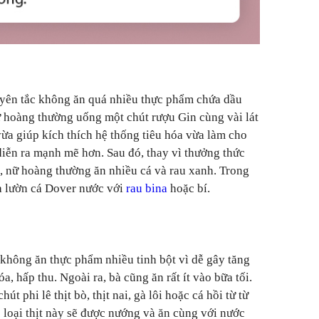
yên tắc không ăn quá nhiều thực phẩm chứa dầu
ữ hoàng thường uống một chút rượu Gin cùng vài lát
a giúp kích thích hệ thống tiêu hóa vừa làm cho
diễn ra mạnh mẽ hơn. Sau đó, thay vì thưởng thức
, nữ hoàng thường ăn nhiều cá và rau xanh. Trong
à lườn cá Dover nước với
rau bina
hoặc bí.
không ăn thực phẩm nhiều tinh bột vì dễ gây tăng
a, hấp thu. Ngoài ra, bà cũng ăn rất ít vào bữa tối.
 phi lê thịt bò, thịt nai, gà lôi hoặc cá hồi từ từ
loại thịt này sẽ được nướng và ăn cùng với nước