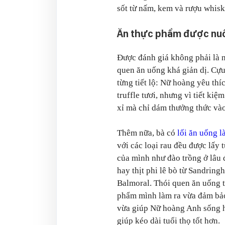
sốt từ nấm, kem và rượu whisk
Ăn thực phẩm được nuôi 
Được đánh giá không phải là n
quen ăn uống khá giản dị. Cự
từng tiết lộ: Nữ hoàng yêu th
truffle tươi, nhưng vì tiết ki
xỉ mà chỉ dám thưởng thức vào
Thêm nữa, bà có
lối ăn uống 
với các loại rau đều được lấy t
của mình như đào trồng ở lâu
hay thịt phi lê bò từ Sandring
Balmoral. Thói quen ăn uống 
phẩm mình làm ra vừa đảm bảo
vừa giúp Nữ hoàng Anh sống hạ
giúp kéo dài tuổi thọ tốt hơn.