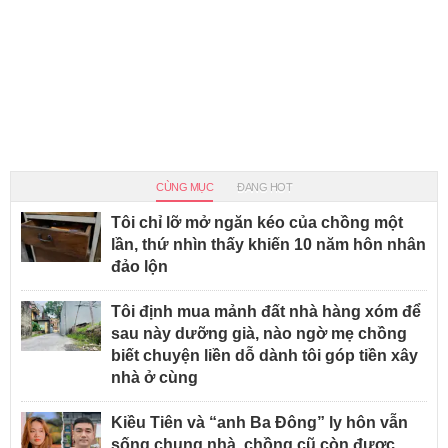
CÙNG MỤC
ĐANG HOT
Tôi chỉ lỡ mở ngăn kéo của chồng một
lần, thứ nhìn thấy khiến 10 năm hôn nhân
đảo lộn
Tôi định mua mảnh đất nhà hàng xóm để
sau này dưỡng già, nào ngờ mẹ chồng
biết chuyện liền dỗ dành tôi góp tiền xây
nhà ở cùng
Kiều Tiên và “anh Ba Đông” ly hôn vẫn
sống chung nhà, chồng cũ còn được