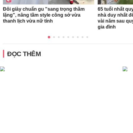
Đôi giày chuẩn gu "sang trọng thầm
65 tuổi nhất qu
lặng", nâng tầm style công sở vừa
nhà duy nhất để
thanh lịch vừa nữ tính
vài năm sau qu
gia đình
ĐỌC THÊM