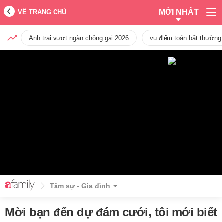
MỚI NHẤT
VỀ TRANG CHỦ
Anh trai vượt ngàn chông gai 2026
vụ điểm toán bất thường
Tâm sự - Gia đình
Mời bạn đến dự đám cưới, tôi mới biết