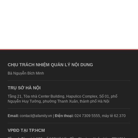
CHỊU TRÁCH NHIỆM QUẢN LÝ NỘI DUNG
Bà Nguyễn Bích Minh
TRỤ SỞ HÀ NỘI
Tầng 21, Tòa nhà Center Building, Hapulico Complex, Số 01, phố
Nguyễn Huy Tưởng, phường Thanh Xuân, thành phố Hà Nội
Email:
contact@afamily.vn |
Điện thoại:
024 7309 5555, máy lẻ 62.370
VPĐD TẠI TP.HCM