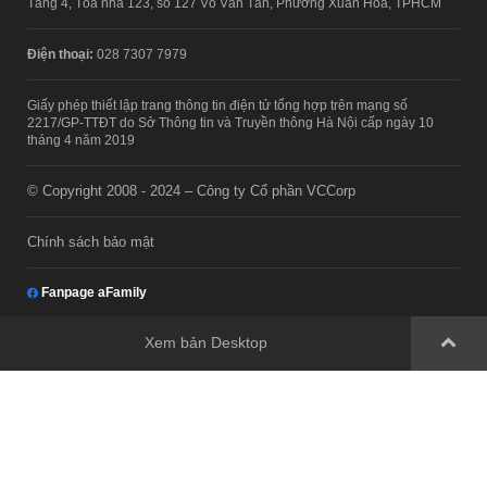
Tầng 4, Tòa nhà 123, số 127 Võ Văn Tần, Phường Xuân Hòa, TPHCM
Điện thoại:
028 7307 7979
Giấy phép thiết lập trang thông tin điện tử tổng hợp trên mạng số
2217/GP-TTĐT do Sở Thông tin và Truyền thông Hà Nội cấp ngày 10
tháng 4 năm 2019
© Copyright 2008 - 2024 – Công ty Cổ phần VCCorp
Chính sách bảo mật
Fanpage aFamily
Xem bản Desktop