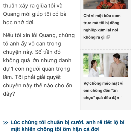
thuẫn xảy ra giữa tôi và
Quang mới giúp tôi có bài
Chỉ vì một bữa cơm
học nhớ đời.
trưa mà tôi bị đồng
nghiệp xúm lại nói
Nếu tôi xin lỗi Quang, chứng
không ra gì
tỏ anh ấy vô can trong
chuyện này. Số tiền đó
không quá lớn nhưng danh
dự 1 con người quan trọng
lắm. Tôi phải giải quyết
Vợ chồng méo mặt vì
chuyện này thế nào cho ổn
em chồng đến "ăn
đây?
chực" quá đều đặn
Lúc chúng tôi chuẩn bị cưới, anh rể tiết lộ bí
mật khiến chồng tôi ôm hận cả đời