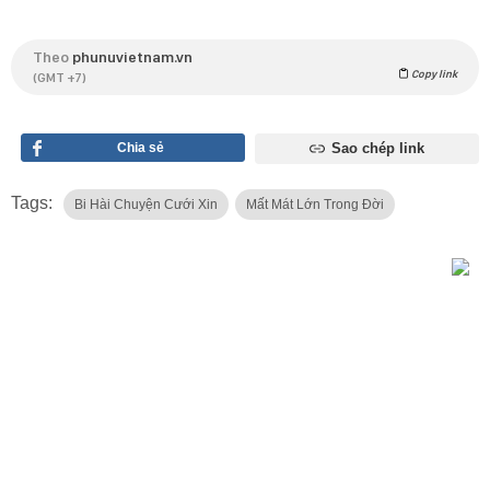
Theo
phunuvietnam.vn
Copy link
(GMT +7)
Chia sẻ
Sao chép link
Tags:
Bi Hài Chuyện Cưới Xin
Mất Mát Lớn Trong Đời