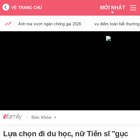
MỚI NHẤT
VỀ TRANG CHỦ
Anh trai vượt ngàn chông gai 2026
vụ điểm toán bất thường
Sức khỏe
Lựa chọn đi du học, nữ Tiến sĩ "gục