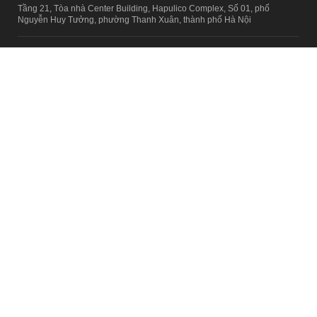
Tầng 21, Tòa nhà Center Building, Hapulico Complex, Số 01, phố
Nguyễn Huy Tưởng, phường Thanh Xuân, thành phố Hà Nội
Email:
contact@afamily.vn |
Điện thoại:
024 7309 5555, máy lẻ 62.370
VPĐD TẠI TP.HCM
Tầng 4, Tòa nhà 123, số 127 Võ Văn Tần, Phường Xuân Hòa, TPHCM
Điện thoại:
028 7307 7979
Giấy phép thiết lập trang thông tin điện tử tổng hợp trên mạng số
2217/GP-TTĐT do Sở Thông tin và Truyền thông Hà Nội cấp ngày 10
tháng 4 năm 2019
© Copyright 2008 - 2024 – Công ty Cổ phần VCCorp
Chính sách bảo mật
Fanpage aFamily