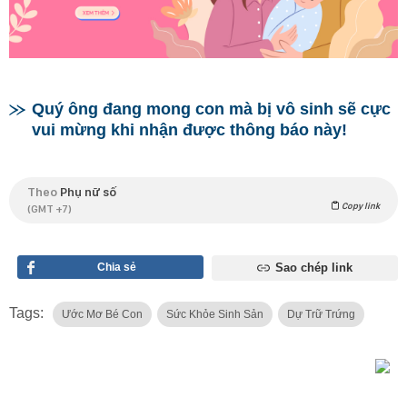
Quý ông đang mong con mà bị vô sinh sẽ cực
vui mừng khi nhận được thông báo này!
Theo
Phụ nữ số
Copy link
(GMT +7)
Chia sẻ
Sao chép link
Tags:
Ước Mơ Bé Con
Sức Khỏe Sinh Sản
Dự Trữ Trứng