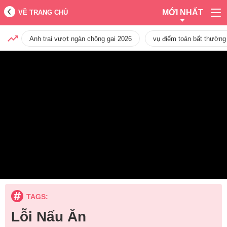
MỚI NHẤT
VỀ TRANG CHỦ
Anh trai vượt ngàn chông gai 2026
vụ điểm toán bất thường
TAGS:
Lỗi Nấu Ăn