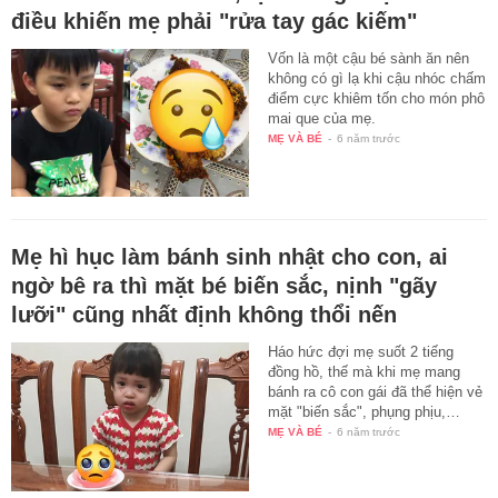
điều khiến mẹ phải "rửa tay gác kiếm"
Vốn là một cậu bé sành ăn nên
không có gì lạ khi cậu nhóc chấm
điểm cực khiêm tốn cho món phô
mai que của mẹ.
MẸ VÀ BÉ
-
6 năm trước
Mẹ hì hục làm bánh sinh nhật cho con, ai
ngờ bê ra thì mặt bé biến sắc, nịnh "gãy
lưỡi" cũng nhất định không thổi nến
Háo hức đợi mẹ suốt 2 tiếng
đồng hồ, thế mà khi mẹ mang
bánh ra cô con gái đã thể hiện vẻ
mặt "biến sắc", phụng phịu,…
MẸ VÀ BÉ
-
6 năm trước