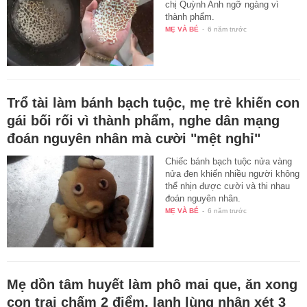
chị Quỳnh Anh ngỡ ngàng vì
thành phẩm.
MẸ VÀ BÉ
-
6 năm trước
Trổ tài làm bánh bạch tuộc, mẹ trẻ khiến con
gái bối rối vì thành phẩm, nghe dân mạng
đoán nguyên nhân mà cười "mệt nghỉ"
Chiếc bánh bạch tuộc nửa vàng
nửa đen khiến nhiều người không
thể nhịn được cười và thi nhau
đoán nguyên nhân.
MẸ VÀ BÉ
-
6 năm trước
Mẹ dồn tâm huyết làm phô mai que, ăn xong
con trai chấm 2 điểm, lạnh lùng nhận xét 3