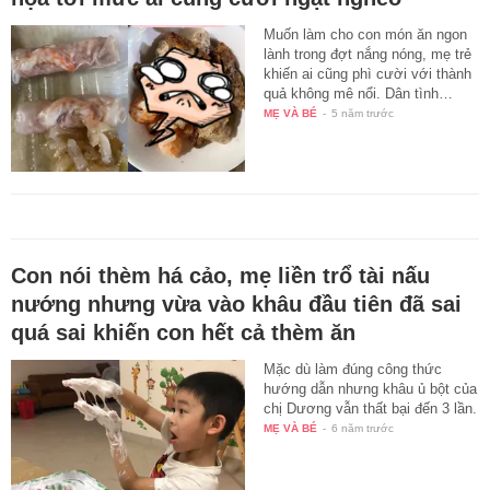
Muốn làm cho con món ăn ngon
lành trong đợt nắng nóng, mẹ trẻ
khiến ai cũng phì cười với thành
quả không mê nổi. Dân tình…
MẸ VÀ BÉ
-
5 năm trước
Con nói thèm há cảo, mẹ liền trổ tài nấu
nướng nhưng vừa vào khâu đầu tiên đã sai
quá sai khiến con hết cả thèm ăn
Mặc dù làm đúng công thức
hướng dẫn nhưng khâu ủ bột của
chị Dương vẫn thất bại đến 3 lần.
MẸ VÀ BÉ
-
6 năm trước