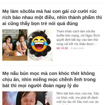
Mẹ làm sôcôla mà hai con gái cứ cười rúc
rích bảo nhau một điều, nhìn thành phẩm thì
ai cũng thấy bọn trẻ nói quá đúng
Tham khảo cách làm sôcôla
truffle trên mạng, chị Ngọc Bích
quyết định bắt tay vào làm thử
song cái kết chị nhận được…
MẸ VÀ BÉ
-
6 năm trước
Mẹ nấu bún mọc mà con khóc thét không
chịu ăn, nhìn miếng mọc chềnh ềnh trong
bát thì mọi người đoán ngay lý do
Nhìn bát bún mọc của mẹ, Sâu
cứ khóc mãi, mẹ phải dỗ dành
một lúc lâu rồi Sâu mới xúc ăn.