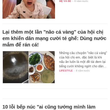
MẸ VÀ BÉ
-
6 năm trước
Lại thêm một lần "não cá vàng" của hội chị
em khiến dân mạng cười té ghế: Dùng nước
mắm để rán cá!
Những câu chuyện "não cá vàng"
của hội chị em, đặc biệt là khi
nấu ăn luôn là một đề tài đem lại
tiếng cười không ngớt cho dân…
LIFESTYLE
-
8 năm trước
10 lỗi bếp núc "ai cũng tưởng mình làm