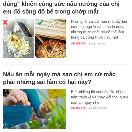
đúng" khiến công sức nấu nướng của chị
em đổ sông đổ bể trong chớp mắt
Những lỗi sai cơ bản mà bấy lâu
nay mọi người vẫn cho là đúng
nhưng thực chất nó có thể làm
hỏng cả công thức nấu một
món…
ĂN NGON
-
8 năm trước
Nấu ăn mỗi ngày mà sao chị em cứ mắc
phải những sai lầm có hại này?
Biết những lỗi sai này rồi, chị em
nên tránh đi và thay đổi thói quen
nấu ăn ngay nhé.
ĂN NGON
-
10 năm trước