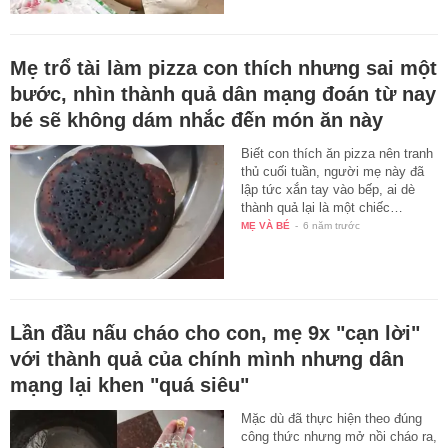
Mẹ trổ tài làm pizza con thích nhưng sai một
bước, nhìn thành quả dân mạng đoán từ nay
bé sẽ không dám nhắc đến món ăn này
Biết con thích ăn pizza nên tranh
thủ cuối tuần, người mẹ này đã
lập tức xắn tay vào bếp, ai dè
thành quả lại là một chiếc…
MẸ VÀ BÉ
-
6 năm trước
Lần đầu nấu cháo cho con, mẹ 9x "cạn lời"
với thành quả của chính mình nhưng dân
mạng lại khen "quá siêu"
Mặc dù đã thực hiện theo đúng
công thức nhưng mở nồi cháo ra,