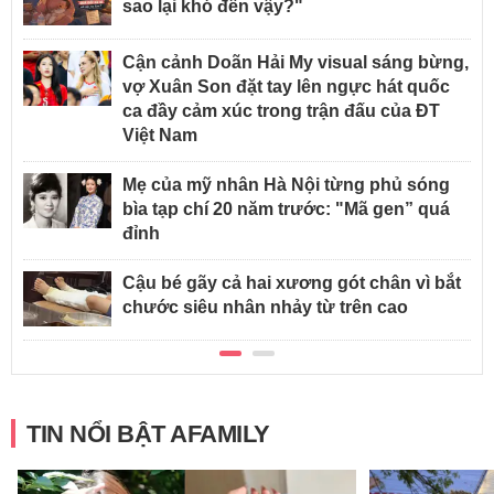
sao lại khó đến vậy?"
Cận cảnh Doãn Hải My visual sáng bừng,
vợ Xuân Son đặt tay lên ngực hát quốc
ca đầy cảm xúc trong trận đấu của ĐT
Việt Nam
Mẹ của mỹ nhân Hà Nội từng phủ sóng
bìa tạp chí 20 năm trước: "Mã gen” quá
đỉnh
Cậu bé gãy cả hai xương gót chân vì bắt
chước siêu nhân nhảy từ trên cao
TIN NỔI BẬT AFAMILY