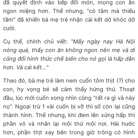
đã quyết định vào bếp đổi món, mong con ăn
ngon miệng hơn. Thế nhưng, "có tâm mà thiếu
tầm" đã khiến bà mẹ trẻ nhận cái kết dở khóc dở
cười.
Cụ thể, chính chủ viết:
"Mấy ngày nay Hà Nội
nóng quá, thấy con ăn không ngon nên mẹ và dì
cũng đổi hình thức chế biến cho nó gọi là hấp dẫn
hơn. Và cái kết..."
Theo đó, bà mẹ trẻ làm nem cuốn tôm thịt (?) cho
con, hy vọng bé sẽ cảm thấy hứng thú. Thoạt
đầu, lúc mới cuốn xong nhìn cũng "rất ra gì và này
nọ". Ngoại trừ 1 vài cuốn bị vỡ thì số còn lại cũng
thành hình. Thế nhưng, khi đem lên xửng hấp thì
phần vỏ và nhân lại mỗi thứ mỗi nơi. Hài hước
hơn, phần thịt xay bên trong giờ trông có hình