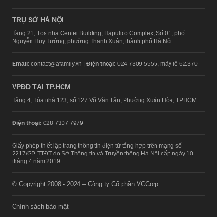
TRỤ SỞ HÀ NỘI
Tầng 21, Tòa nhà Center Building, Hapulico Complex, Số 01, phố
Nguyễn Huy Tưởng, phường Thanh Xuân, thành phố Hà Nội
Email:
contact@afamily.vn |
Điện thoại:
024 7309 5555, máy lẻ 62.370
VPĐD TẠI TP.HCM
Tầng 4, Tòa nhà 123, số 127 Võ Văn Tần, Phường Xuân Hòa, TPHCM
Điện thoại:
028 7307 7979
Giấy phép thiết lập trang thông tin điện tử tổng hợp trên mạng số
2217/GP-TTĐT do Sở Thông tin và Truyền thông Hà Nội cấp ngày 10
tháng 4 năm 2019
© Copyright 2008 - 2024 – Công ty Cổ phần VCCorp
Chính sách bảo mật