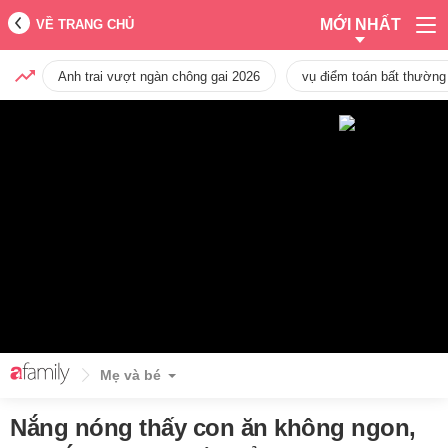
MỚI NHẤT
VỀ TRANG CHỦ
Anh trai vượt ngàn chông gai 2026
vụ điểm toán bất thường
Mẹ và bé
Nắng nóng thấy con ăn không ngon,