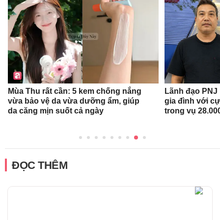
Mùa Thu rất cần: 5 kem chống nắng
Lãnh đạo PNJ n
vừa bảo vệ da vừa dưỡng ẩm, giúp
gia đình với c
da căng mịn suốt cả ngày
trong vụ 28.00
ĐỌC THÊM