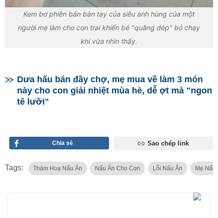
Kem bơ phiên bản bàn tay của siêu anh hùng của một
người mẹ làm cho con trai khiến bé "quăng dép" bỏ chạy
khi vừa nhìn thấy.
Dưa hấu bán đầy chợ, mẹ mua về làm 3 món
này cho con giải nhiệt mùa hè, dễ ợt mà "ngon
tê lưỡi"
Chia sẻ
Sao chép link
Tags:
Thảm Hoạ Nấu Ăn
Nấu Ăn Cho Con
Lỗi Nấu Ăn
Mẹ Nấu 