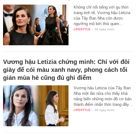
Không chỉ nổi tiếng với gu thời
trang tinh tế, Vương hậu Letizia
của Tây Ban Nha còn được
ngưỡng mộ bởi thói quen…
LIFESTYLE
-
29 ngày trước
Vương hậu Letizia chứng minh: Chỉ với đôi
giày đế cói màu xanh navy, phong cách tối
giản mùa hè cũng đủ ghi điểm
Vương hậu Letizia của Tây Ban
Nha một lần nữa cho thấy khả
năng biến những món đồ cơ bản
thành điểm nhấn thời trang đầy…
LIFESTYLE
-
29 ngày trước