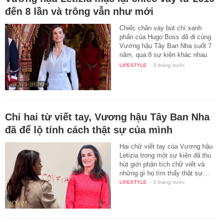
đến 8 lần và trông vẫn như mới
Chiếc chân váy bút chì xanh
phấn của Hugo Boss đã đi cùng
Vương hậu Tây Ban Nha suốt 7
năm, qua 8 sự kiện khác nhau
và…
LIFESTYLE
-
3 tháng trước
Chỉ hai từ viết tay, Vương hậu Tây Ban Nha
đã để lộ tính cách thật sự của mình
Hai chữ viết tay của Vương hậu
Letizia trong một sự kiện đã thu
hút giới phân tích chữ viết và
những gì họ tìm thấy thật sự…
LIFESTYLE
-
3 tháng trước