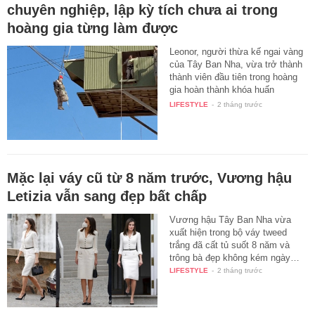
chuyên nghiệp, lập kỳ tích chưa ai trong
hoàng gia từng làm được
Leonor, người thừa kế ngai vàng
của Tây Ban Nha, vừa trở thành
thành viên đầu tiên trong hoàng
gia hoàn thành khóa huấn
luyện…
LIFESTYLE
-
2 tháng trước
Mặc lại váy cũ từ 8 năm trước, Vương hậu
Letizia vẫn sang đẹp bất chấp
Vương hậu Tây Ban Nha vừa
xuất hiện trong bộ váy tweed
trắng đã cất tủ suốt 8 năm và
trông bà đẹp không kém ngày…
LIFESTYLE
-
2 tháng trước