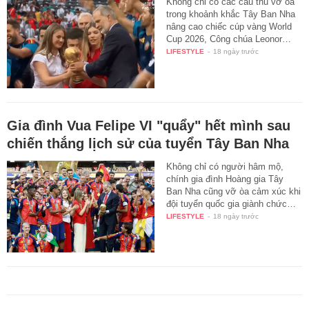
Không chỉ có các cầu thủ vỡ òa
trong khoảnh khắc Tây Ban Nha
nâng cao chiếc cúp vàng World
Cup 2026, Công chúa Leonor…
LIFESTYLE
-
18 ngày trước
Gia đình Vua Felipe VI "quẩy" hết mình sau
chiến thắng lịch sử của tuyển Tây Ban Nha
Không chỉ có người hâm mộ,
chính gia đình Hoàng gia Tây
Ban Nha cũng vỡ òa cảm xúc khi
đội tuyển quốc gia giành chức…
LIFESTYLE
-
18 ngày trước