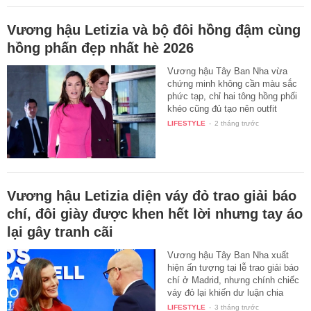
Vương hậu Letizia và bộ đôi hồng đậm cùng
hồng phấn đẹp nhất hè 2026
Vương hậu Tây Ban Nha vừa
chứng minh không cần màu sắc
phức tạp, chỉ hai tông hồng phối
khéo cũng đủ tạo nên outfit
hoàn…
LIFESTYLE
-
2 tháng trước
Vương hậu Letizia diện váy đỏ trao giải báo
chí, đôi giày được khen hết lời nhưng tay áo
lại gây tranh cãi
Vương hậu Tây Ban Nha xuất
hiện ấn tượng tại lễ trao giải báo
chí ở Madrid, nhưng chính chiếc
váy đỏ lại khiến dư luận chia
làm…
LIFESTYLE
-
3 tháng trước