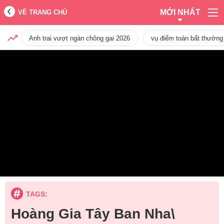
MỚI NHẤT
VỀ TRANG CHỦ
Anh trai vượt ngàn chông gai 2026
vụ điểm toán bất thường
TAGS:
Hoàng Gia Tây Ban Nha\