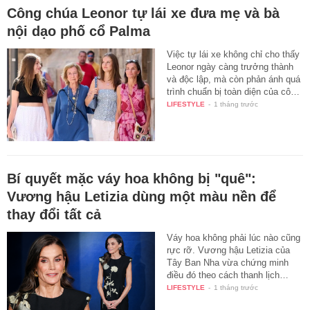
Công chúa Leonor tự lái xe đưa mẹ và bà
nội dạo phố cổ Palma
Việc tự lái xe không chỉ cho thấy
Leonor ngày càng trưởng thành
và độc lập, mà còn phản ánh quá
trình chuẩn bị toàn diện của cô…
LIFESTYLE
-
1 tháng trước
Bí quyết mặc váy hoa không bị "quê":
Vương hậu Letizia dùng một màu nền để
thay đổi tất cả
Váy hoa không phải lúc nào cũng
rực rỡ. Vương hậu Letizia của
Tây Ban Nha vừa chứng minh
điều đó theo cách thanh lịch…
LIFESTYLE
-
1 tháng trước