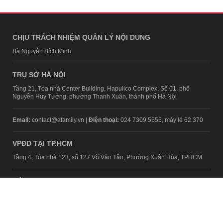
CHỊU TRÁCH NHIỆM QUẢN LÝ NỘI DUNG
Bà Nguyễn Bích Minh
TRỤ SỞ HÀ NỘI
Tầng 21, Tòa nhà Center Building, Hapulico Complex, Số 01, phố
Nguyễn Huy Tưởng, phường Thanh Xuân, thành phố Hà Nội
Email:
contact@afamily.vn |
Điện thoại:
024 7309 5555, máy lẻ 62.370
VPĐD TẠI TP.HCM
Tầng 4, Tòa nhà 123, số 127 Võ Văn Tần, Phường Xuân Hòa, TPHCM
Điện thoại:
028 7307 7979
Giấy phép thiết lập trang thông tin điện tử tổng hợp trên mạng số
2217/GP-TTĐT do Sở Thông tin và Truyền thông Hà Nội cấp ngày 10
tháng 4 năm 2019