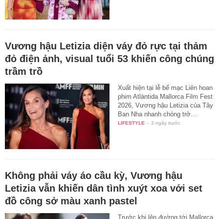
Vương hậu Letizia diện váy đỏ rực tại thảm
đỏ điện ảnh, visual tuổi 53 khiến công chúng
trầm trồ
Xuất hiện tại lễ bế mạc Liên hoan
phim Atlàntida Mallorca Film Fest
2026, Vương hậu Letizia của Tây
Ban Nha nhanh chóng trở…
LIFESTYLE
-
3 ngày trước
Không phải váy áo cầu kỳ, Vương hậu
Letizia vẫn khiến dân tình xuýt xoa với set
đồ công sở màu xanh pastel
Trước khi lên đường tới Mallorca