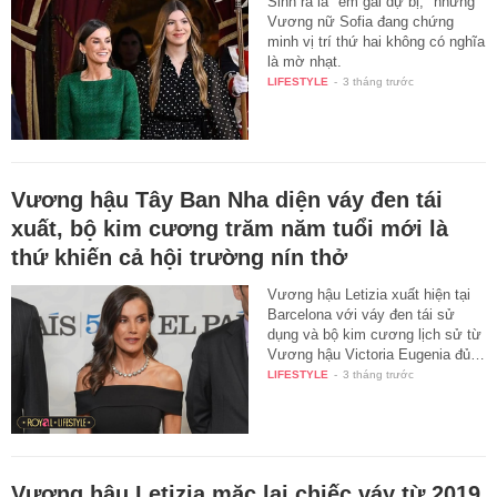
Sinh ra là "em gái dự bị," nhưng
Vương nữ Sofia đang chứng
minh vị trí thứ hai không có nghĩa
là mờ nhạt.
LIFESTYLE
-
3 tháng trước
Vương hậu Tây Ban Nha diện váy đen tái
xuất, bộ kim cương trăm năm tuổi mới là
thứ khiến cả hội trường nín thở
Vương hậu Letizia xuất hiện tại
Barcelona với váy đen tái sử
dụng và bộ kim cương lịch sử từ
Vương hậu Victoria Eugenia đủ…
LIFESTYLE
-
3 tháng trước
Vương hậu Letizia mặc lại chiếc váy từ 2019