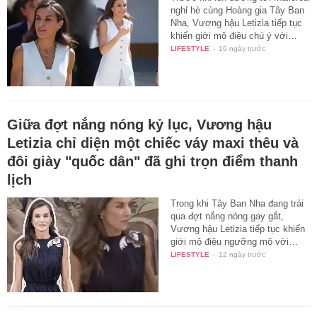
nghỉ hè cùng Hoàng gia Tây Ban
Nha, Vương hậu Letizia tiếp tục
khiến giới mộ điệu chú ý với…
LIFESTYLE
-
10 ngày trước
Giữa đợt nắng nóng kỷ lục, Vương hậu
Letizia chỉ diện một chiếc váy maxi thêu và
đôi giày "quốc dân" đã ghi trọn điểm thanh
lịch
Trong khi Tây Ban Nha đang trải
qua đợt nắng nóng gay gắt,
Vương hậu Letizia tiếp tục khiến
giới mộ điệu ngưỡng mộ với…
LIFESTYLE
-
12 ngày trước