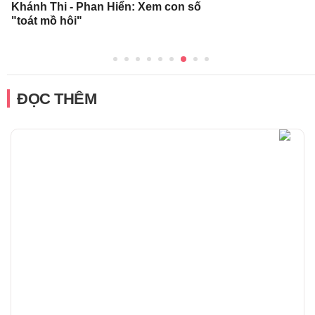
Khánh Thi - Phan Hiển: Xem con số
"toát mồ hôi"
ĐỌC THÊM