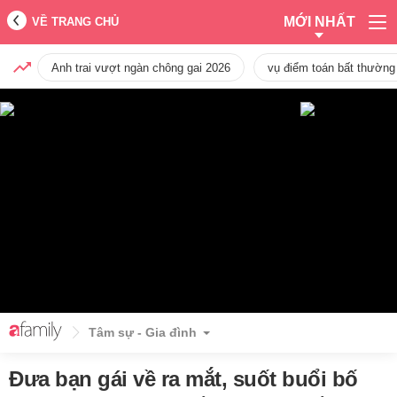
MỚI NHẤT
VỀ TRANG CHỦ
Anh trai vượt ngàn chông gai 2026
vụ điểm toán bất thường
Tâm sự - Gia đình
Đưa bạn gái về ra mắt, suốt buổi bố