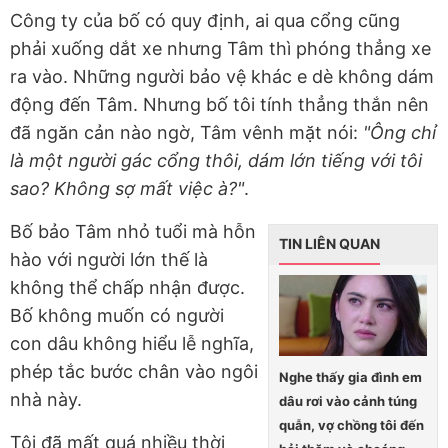
Công ty của bố có quy định, ai qua cổng cũng
phải xuống dắt xe nhưng Tâm thì phóng thẳng xe
ra vào. Những người bảo vệ khác e dè không dám
động đến Tâm. Nhưng bố tôi tính thẳng thắn nên
đã ngăn cản nào ngờ, Tâm vênh mặt nói:
"Ông chỉ
là một người gác cổng thôi, dám lớn tiếng với tôi
sao? Không sợ mất việc à?"
.
Bố bảo Tâm nhỏ tuổi mà hỗn
TIN LIÊN QUAN
hào với người lớn thế là
không thể chấp nhận được.
Bố không muốn có người
con dâu không hiểu lễ nghĩa,
phép tắc bước chân vào ngôi
Nghe thấy gia đình em
nhà này.
dâu rơi vào cảnh túng
quẫn, vợ chồng tôi đến
Tôi đã mất quá nhiều thời