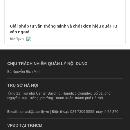
Giải pháp tư vấn thông minh và chốt đơn hiệu quả! Tư
vấn ngay!
bizfly.vn
CHỊU TRÁCH NHIỆM QUẢN LÝ NỘI DUNG
Bà Nguyễn Bích Minh
TRỤ SỞ HÀ NỘI
Tầng 21, Tòa nhà Center Building, Hapulico Complex, Số 01, phố
Nguyễn Huy Tưởng, phường Thanh Xuân, thành phố Hà Nội
Email:
contact@afamily.vn |
Điện thoại:
024 7309 5555, máy lẻ 62.370
VPĐD TẠI TP.HCM