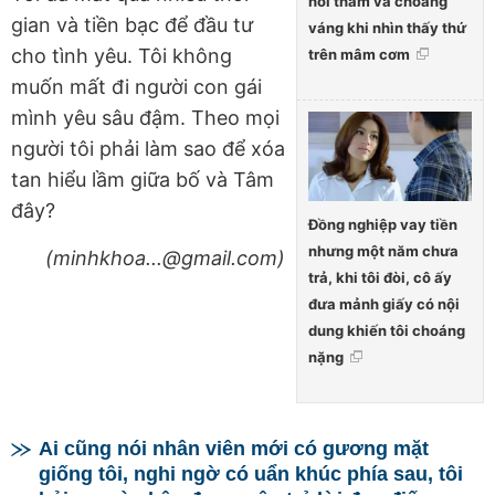
hỏi thăm và choáng
gian và tiền bạc để đầu tư
váng khi nhìn thấy thứ
cho tình yêu. Tôi không
trên mâm cơm
muốn mất đi người con gái
mình yêu sâu đậm. Theo mọi
người tôi phải làm sao để xóa
tan hiểu lầm giữa bố và Tâm
đây?
Đồng nghiệp vay tiền
nhưng một năm chưa
(minhkhoa...@gmail.com)
trả, khi tôi đòi, cô ấy
đưa mảnh giấy có nội
dung khiến tôi choáng
nặng
Ai cũng nói nhân viên mới có gương mặt
giống tôi, nghi ngờ có uẩn khúc phía sau, tôi