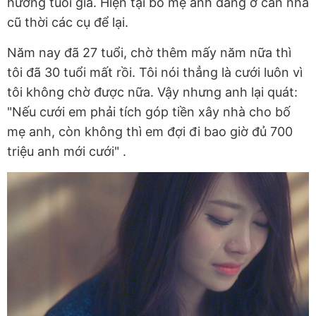
hưởng tuổi già. Hiện tại bố mẹ anh đang ở căn nhà
cũ thời các cụ để lại.
Năm nay đã 27 tuổi, chờ thêm mấy năm nữa thì
tôi đã 30 tuổi mất rồi. Tôi nói thẳng là cưới luôn vì
tôi không chờ được nữa. Vậy nhưng anh lại quát:
"Nếu cưới em phải tích góp tiền xây nhà cho bố
mẹ anh, còn không thì em đợi đi bao giờ đủ 700
triệu anh mới cưới" .