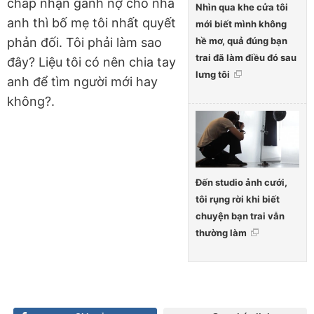
chấp nhận gánh nợ cho nhà
Nhìn qua khe cửa tôi
anh thì bố mẹ tôi nhất quyết
mới biết mình không
hề mơ, quả đúng bạn
phản đối. Tôi phải làm sao
trai đã làm điều đó sau
đây? Liệu tôi có nên chia tay
lưng tôi
anh để tìm người mới hay
không?.
Đến studio ảnh cưới,
tôi rụng rời khi biết
chuyện bạn trai vẫn
thường làm