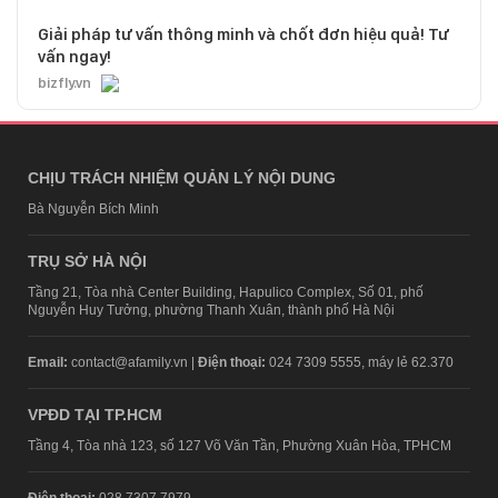
Giải pháp tư vấn thông minh và chốt đơn hiệu quả! Tư
vấn ngay!
bizfly.vn
CHỊU TRÁCH NHIỆM QUẢN LÝ NỘI DUNG
Bà Nguyễn Bích Minh
TRỤ SỞ HÀ NỘI
Tầng 21, Tòa nhà Center Building, Hapulico Complex, Số 01, phố
Nguyễn Huy Tưởng, phường Thanh Xuân, thành phố Hà Nội
Email:
contact@afamily.vn |
Điện thoại:
024 7309 5555, máy lẻ 62.370
VPĐD TẠI TP.HCM
Tầng 4, Tòa nhà 123, số 127 Võ Văn Tần, Phường Xuân Hòa, TPHCM
Điện thoại:
028 7307 7979