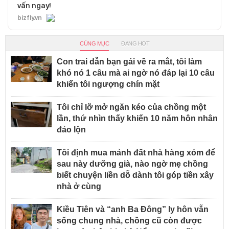
vấn ngay!
bizfly.vn
CÙNG MỤC
ĐANG HOT
Con trai dẫn bạn gái về ra mắt, tôi làm
khó nó 1 câu mà ai ngờ nó đáp lại 10 câu
khiến tôi ngượng chín mặt
Tôi chỉ lỡ mở ngăn kéo của chồng một
lần, thứ nhìn thấy khiến 10 năm hôn nhân
đảo lộn
Tôi định mua mảnh đất nhà hàng xóm để
sau này dưỡng già, nào ngờ mẹ chồng
biết chuyện liền dỗ dành tôi góp tiền xây
nhà ở cùng
Kiều Tiên và “anh Ba Đông” ly hôn vẫn
sống chung nhà, chồng cũ còn được