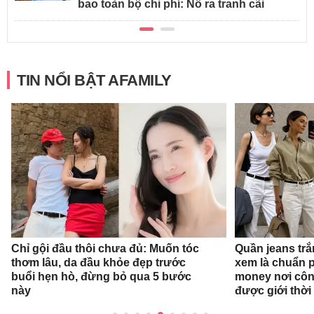
bao toàn bộ chi phí: Nổ ra tranh cãi
TIN NỔI BẬT AFAMILY
Chỉ gội đầu thôi chưa đủ: Muốn tóc
Quần jeans tr
thơm lâu, da đầu khỏe đẹp trước
xem là chuẩn 
buổi hẹn hò, đừng bỏ qua 5 bước
money nơi côn
này
được giới thời