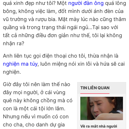
quá xinh đẹp như tôi? Một
người đàn ông
quá lông
bông, không việc làm, đốt mình dưới ánh đèn của
vũ trường và rượu bia. Mặt mày lúc nào cũng thâm
quầng và trong trạng thái ngái ngủ…Tại sao với
tất cả những điều đơn giản như thế, tôi lại không
nhận ra?
Anh liên tục gọi điện thoại cho tôi, thừa nhận là
nghiện ma túy
, luôn miệng nói xin lỗi và hứa sẽ cai
nghiện.
Giờ đây tôi nên làm thế nào
TIN LIÊN QUAN
đây mọi người, ở cái vùng
quê này không chồng mà có
con là một cái tội lớn lắm.
Nhưng nếu vì muốn có con
cho cha, cho danh dự gia
Về ra mắt nhà người