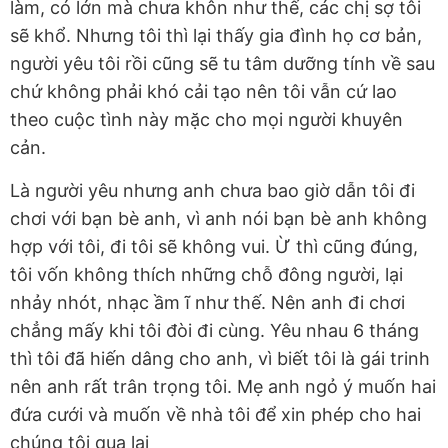
làm, có lớn mà chưa khôn như thế, các chị sợ tôi
sẽ khổ. Nhưng tôi thì lại thấy gia đình họ cơ bản,
người yêu tôi rồi cũng sẽ tu tâm dưỡng tính về sau
chứ không phải khó cải tạo nên tôi vẫn cứ lao
theo cuộc tình này mặc cho mọi người khuyên
cản.
Là người yêu nhưng anh chưa bao giờ dẫn tôi đi
chơi với bạn bè anh, vì anh nói bạn bè anh không
hợp với tôi, đi tôi sẽ không vui. Ừ thì cũng đúng,
tôi vốn không thích những chỗ đông người, lại
nhảy nhót, nhạc ầm ĩ như thế. Nên anh đi chơi
chẳng mấy khi tôi đòi đi cùng. Yêu nhau 6 tháng
thì tôi đã hiến dâng cho anh, vì biết tôi là gái trinh
nên anh rất trân trọng tôi. Mẹ anh ngỏ ý muốn hai
đứa cưới và muốn về nhà tôi để xin phép cho hai
chúng tôi qua lại