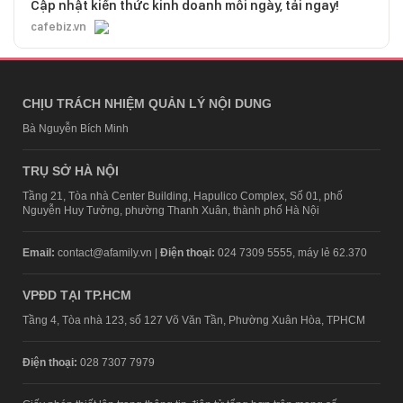
Cập nhật kiến thức kinh doanh mỗi ngày, tải ngay!
cafebiz.vn
CHỊU TRÁCH NHIỆM QUẢN LÝ NỘI DUNG
Bà Nguyễn Bích Minh
TRỤ SỞ HÀ NỘI
Tầng 21, Tòa nhà Center Building, Hapulico Complex, Số 01, phố
Nguyễn Huy Tưởng, phường Thanh Xuân, thành phố Hà Nội
Email:
contact@afamily.vn |
Điện thoại:
024 7309 5555, máy lẻ 62.370
VPĐD TẠI TP.HCM
Tầng 4, Tòa nhà 123, số 127 Võ Văn Tần, Phường Xuân Hòa, TPHCM
Điện thoại:
028 7307 7979