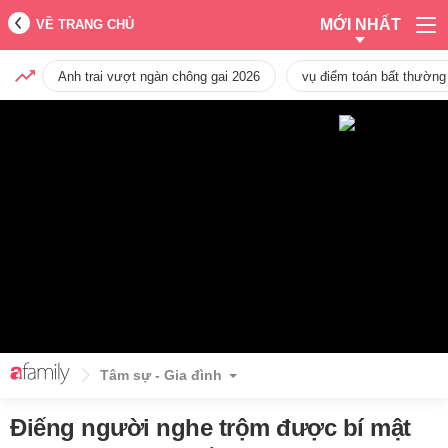
MỚI NHẤT
VỀ TRANG CHỦ
Anh trai vượt ngàn chông gai 2026
vụ điểm toán bất thường
Tâm sự - Gia đình
Điếng người nghe trộm được bí mật