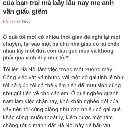
của bạn trai mà bấy lâu nay mẹ anh
vẫn giấu giếm
L.N
9 năm trước
Ở quê tôi mới có nhiều thời gian để nghĩ lại mọi
chuyện, tại sao một bà chủ nhà giàu có lại chấp
nhận lấy một đứa con dâu quê mùa và không
phải quá xinh đẹp như tôi?
Tôi lên Hà Nội làm việc trong một xưởng may.
Công việc vất vả nhưng với một cô gái tỉnh lẻ như
tôi nó giúp tôi có thể kiếm tiền để mưu sinh cũng
như gửi tiền về cho các em. Ở quê nghèo quanh
năm làm việc chân tay, khó khăn nghèo đói bủa
vây nên tôi cũng giống như bao nhiêu cô gái quê
khác cũng muốn thoát ly, kiếm được một tấm
chồng tốt ở mảnh đất Hà Nội này để bấu víu.