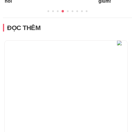
nổi
giùm!
ĐỌC THÊM