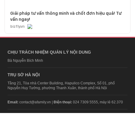
Giải pháp tư vấn thông minh và chốt đơn hiệu quả! Tư
vấn ngay!
bizfly.vn
CHỊU TRÁCH NHIỆM QUẢN LÝ NỘI DUNG
Bà Nguyễn Bích Minh
TRỤ SỞ HÀ NỘI
Tầng 21, Tòa nhà Center Building, Hapulico Complex, Số 01, phố
Nguyễn Huy Tưởng, phường Thanh Xuân, thành phố Hà Nội
Email:
contact@afamily.vn |
Điện thoại:
024 7309 5555, máy lẻ 62.370
VPĐD TẠI TP.HCM
Tầng 4, Tòa nhà 123, số 127 Võ Văn Tần, Phường Xuân Hòa, TPHCM