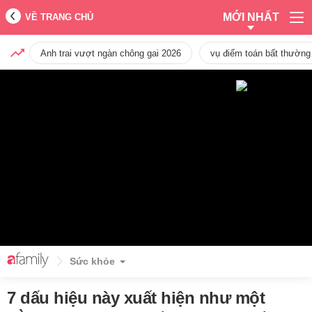
MỚI NHẤT
VỀ TRANG CHỦ
Anh trai vượt ngàn chông gai 2026
vụ điểm toán bất thường
Sức khỏe
7 dấu hiệu này xuất hiện như một