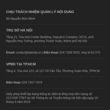
CHỊU TRÁCH NHIỆM QUẢN LÝ NỘI DUNG
Bà Nguyễn Bích Minh
TRỤ SỞ HÀ NỘI
Tầng 21, Tòa nhà Center Building, Hapulico Complex, Số 01, phố
Nguyễn Huy Tưởng, phường Thanh Xuân, thành phố Hà Nội
Email:
contact@afamily.vn |
Điện thoại:
024 7309 5555, máy lẻ 62.370
VPĐD TẠI TP.HCM
Tầng 4, Tòa nhà 123, số 127 Võ Văn Tần, Phường Xuân Hòa, TPHCM
Điện thoại:
028 7307 7979
Giấy phép thiết lập trang thông tin điện tử tổng hợp trên mạng số
2217/GP-TTĐT do Sở Thông tin và Truyền thông Hà Nội cấp ngày 10
tháng 4 năm 2019