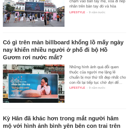
chạm vào bàn tay mẹ, xóa đi nếp
nhăn trên bàn tay đó và hòa
mình…
LIFESTYLE
-
9 năm trước
Có gì trên màn billboard khổng lồ mấy ngày
nay khiến nhiều người ở phố đi bộ Hồ
Gươm rơi nước mắt?
Những hình ảnh quá đỗi quen
thuộc của người mẹ lặng lẽ
chuẩn bị mọi thứ tốt đẹp nhất cho
con rồi lại tiếp tục chờ đợi để…
LIFESTYLE
-
9 năm trước
Kỳ Hân đã khác hơn trong mắt người hâm
mộ với hình ảnh bình yên bên con trai trên