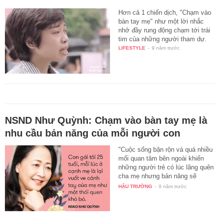
Hơn cả 1 chiến dịch, "Chạm vào
bàn tay mẹ" như một lời nhắc
nhở đầy rung động chạm tới trái
tim của những người tham dự.
LIFESTYLE
-
9 năm trước
NSND Như Quỳnh: Chạm vào bàn tay mẹ là
nhu cầu bản năng của mỗi người con
"Cuộc sống bận rộn và quá nhiều
mối quan tâm bên ngoài khiến
những người trẻ có lúc lãng quên
cha mẹ nhưng bản năng sẽ
kéo…
HẬU TRƯỜNG
-
9 năm trước