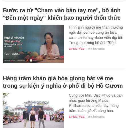
Bước ra từ "Chạm vào bàn tay mẹ", bộ ảnh
"Đến một ngày" khiến bao người thổn thức
Hình ảnh người mẹ thân thương
ngồi đợi con về cùng ăn bữa
cơm chiều hay đoàn viên dịp tết
Trung thu trong bộ ảnh "Đến
một…
LIFESTYLE
-
9 năm trước
Hàng trăm khán giả hòa giọng hát về mẹ
trong sự kiện ý nghĩa ở phố đi bộ Hồ Gươm
Cùng với Min, Đức Phúc và dàn
nhạc giao hưởng Maius
Philharmonic, chiều này, hàng
trăm khán giả đã cùng hòa
giọng…
LIFESTYLE
-
9 năm trước