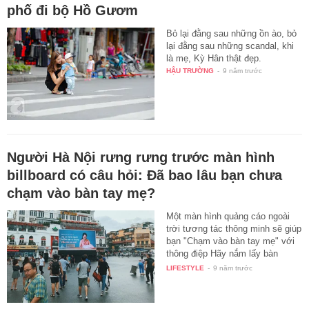
phố đi bộ Hồ Gươm
Bỏ lại đằng sau những ồn ào, bỏ
lại đằng sau những scandal, khi
là mẹ, Kỳ Hân thật đẹp.
HẬU TRƯỜNG
-
9 năm trước
Người Hà Nội rưng rưng trước màn hình
billboard có câu hỏi: Đã bao lâu bạn chưa
chạm vào bàn tay mẹ?
Một màn hình quảng cáo ngoài
trời tương tác thông minh sẽ giúp
bạn "Chạm vào bàn tay mẹ" với
thông điệp Hãy nắm lấy bàn
tay…
LIFESTYLE
-
9 năm trước