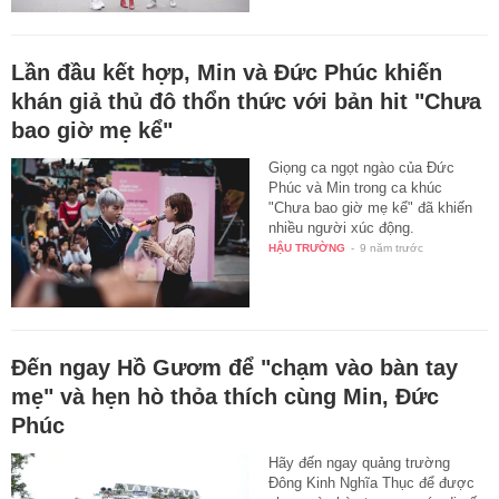
Lần đầu kết hợp, Min và Đức Phúc khiến
khán giả thủ đô thổn thức với bản hit "Chưa
bao giờ mẹ kể"
Giọng ca ngọt ngào của Đức
Phúc và Min trong ca khúc
"Chưa bao giờ mẹ kể" đã khiến
nhiều người xúc động.
HẬU TRƯỜNG
-
9 năm trước
Đến ngay Hồ Gươm để "chạm vào bàn tay
mẹ" và hẹn hò thỏa thích cùng Min, Đức
Phúc
Hãy đến ngay quảng trường
Đông Kinh Nghĩa Thục để được