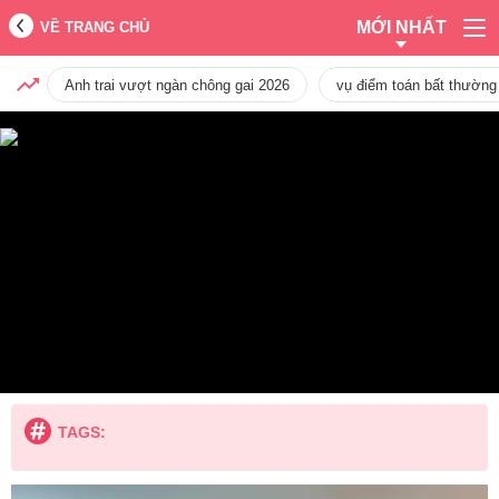
MỚI NHẤT
VỀ TRANG CHỦ
Anh trai vượt ngàn chông gai 2026
vụ điểm toán bất thường
TAGS: