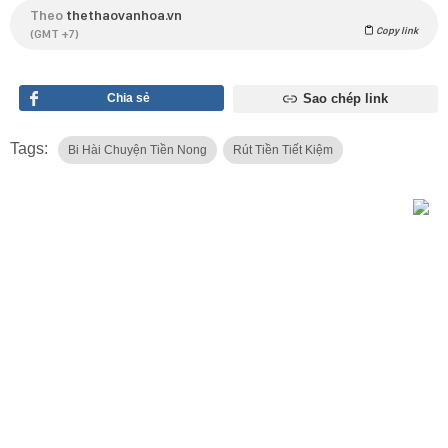
Theo
thethaovanhoa.vn
Copy link
(GMT +7)
Chia sẻ
Sao chép link
Tags:
Bi Hài Chuyện Tiền Nong
Rút Tiền Tiết Kiệm