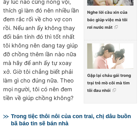
ấy lúc nào cũng nóng vội,
thích gì làm đó nên nhiều lần
Nghe lời cầu xin của
đem rắc rối về cho vợ con
bác giúp việc mà tôi
rơi nước mắt
rồi. Nếu anh ấy không thay
đổi bản tính đó thì tốt nhất
tôi không nên dang tay giúp
đỡ chồng thêm lần nào nữa
mà hãy để anh ấy tự xoay
xở. Giờ tôi chẳng biết phải
Gặp lại cháu gái trong
làm gì cho đúng nữa. Theo
trại trẻ mồ côi mà tim
mọi người, tôi có nên đem
tôi đau nhói
tiền về giúp chồng không?
Trong tiệc thôi nôi của con trai, chị dâu buồn
bã báo tin sẽ bán nhà