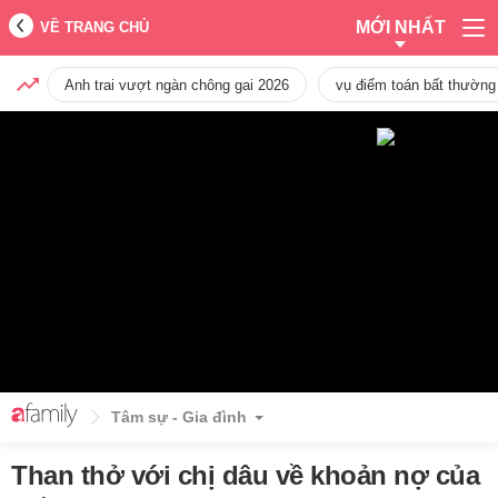
MỚI NHẤT
VỀ TRANG CHỦ
Anh trai vượt ngàn chông gai 2026
vụ điểm toán bất thường
Tâm sự - Gia đình
Than thở với chị dâu về khoản nợ của