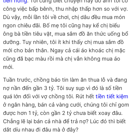
tiền nong
. Tôi cũng biết chuyện này do anh tôi có
công việc bấp bênh, thu nhập thấp hơn so với vợ.
Dù vậy, mỗi lần tôi về chơi, chị dâu đều mua món
ngon chiêu đãi. Bố mẹ tôi cũng hay kể chị biếu
ông bà tiền tiêu vặt, mua sắm đồ ăn thức uống bổ
dưỡng. Tuy nhiên, tôi ít khi thấy chị mua sắm đồ
mới cho bản thân. Ngay cả cái áo khoác chị mặc
cũng đã bạc màu rồi mà chị vẫn không mua áo
mới.
Tuần trước, chồng báo tin làm ăn thua lỗ và đang
nợ nần đến gần 3 tỷ. Tôi suy sụp vì đó là số tiền
quá lớn đối với vợ chồng tôi. Rút hết
tiền tiết kiệm
ở ngân hàng, bán cả vàng cưới, chúng tôi chỉ gom
được hơn 1 tỷ, còn gần 2 tỷ chưa biết xoay đâu.
Chẳng lẽ lại bán cả nhà để trả nợ? Lúc đó thì biết
dắt díu nhau đi đâu mà ở đây?