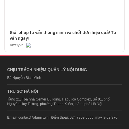
Giải pháp tư vấn thông minh và chốt đơn hiệu quả! Tư
vấn ngay!
bizfly.vn
CHỊU TRÁCH NHIỆM QUẢN LÝ NỘI DUNG
Bà Nguyễn Bích Minh
TRỤ SỞ HÀ NỘI
Tầng 21, Tòa nhà Center Building, Hapulico Complex, Số 01, phố
Nguyễn Huy Tưởng, phường Thanh Xuân, thành phố Hà Nội
Email:
contact@afamily.vn |
Điện thoại:
024 7309 5555, máy lẻ 62.370