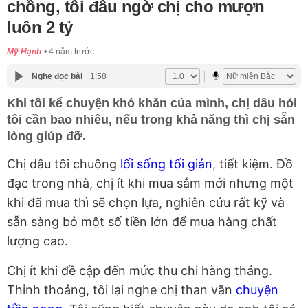
chồng, tôi đâu ngờ chị cho mượn
luôn 2 tỷ
Mỹ Hạnh
4 năm trước
Nghe đọc bài
1:58
Khi tôi kể chuyện khó khăn của mình, chị dâu hỏi
tôi cần bao nhiêu, nếu trong khả năng thì chị sẵn
lòng giúp đỡ.
Chị dâu tôi chuộng
lối sống tối giản
, tiết kiệm. Đồ
đạc trong nhà, chị ít khi mua sắm mới nhưng một
khi đã mua thì sẽ chọn lựa, nghiên cứu rất kỹ và
sẵn sàng bỏ một số tiền lớn để mua hàng chất
lượng cao.
Chị ít khi đề cập đến mức thu chi hàng tháng.
Thỉnh thoảng, tôi lại nghe chị than vãn
chuyện