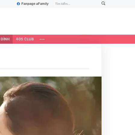
Fanpage aFamily
 ĐÌNH
40S CLUB