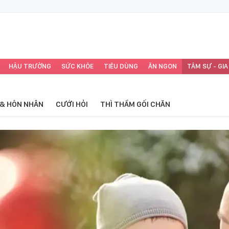
HẬU TRƯỜNG
SỨC KHỎE
TIÊU DÙNG
ĂN NGON
TÂM SỰ - GIA
 & HÔN NHÂN
CƯỚI HỎI
THÌ THẦM GỐI CHĂN