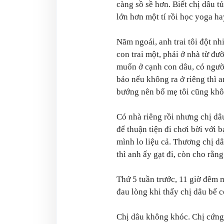
càng sồ sề hơn. Biết chị dâu t
lớn hơn một tí rồi học yoga ha
Năm ngoái, anh trai tôi đột nh
con trai một, phải ở nhà từ đư
muốn ở cạnh con dâu, có ngườ
bảo nếu không ra ở riêng thì a
bướng nên bố mẹ tôi cũng khô
Có nhà riêng rồi nhưng chị dâu
để thuận tiện đi chơi bời với 
mình lo liệu cả. Thương chị d
thì anh ấy gạt đi, còn cho rằn
Thứ 5 tuần trước, 11 giờ đêm m
đau lòng khi thấy chị dâu bế 
Chị dâu không khóc. Chị cứng 