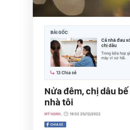
BÀI GỐC
Cả nhà đau xó
chị dâu
Trong bữa họp gi
mày vì sợ hãi.
13 Chia sẻ
Nửa đêm, chị dâu bế
nhà tôi
MỸ HẠNH,
16:32 25/12/2022
CHIA SẺ