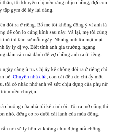
ủi thân, tôi khuyên chị nên ráng nhịn chồng, đợi con
y tập gym để lấy lại dáng.
iên đòi ra ở riêng. Bố mẹ tôi không đồng ý vì anh là
ờng để còn lo cúng kính sau này. Vả lại, mẹ tôi cũng
i thủ thỉ tâm sự mỗi ngày. Nhưng anh tôi một mực
nh ấy ly dị vợ. Biết tính anh gia trưởng, ngang
ng dám cản mà đành để vợ chồng anh ra ở riêng.
 ngày càng ủ rũ. Chị ấy kể chồng đòi ra ở riêng chỉ
bạn bè.
Chuyện nhà cửa
, con cái đều do chị ấy một
âu, tôi có nhắc nhở anh về sức chịu đựng của phụ nữ
g tôi nhiều chuyện.
à chuông cửa nhà tôi kêu inh ỏi. Tôi ra mở cổng thì
con nhỏ, đứng co ro dưới cái lạnh của mùa đông.
rắn nói sẽ ly hôn vì không chịu đựng nổi chồng