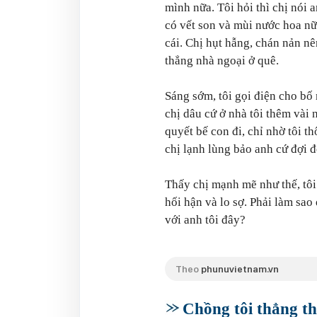
mình nữa. Tôi hỏi thì chị nói a
có vết son và mùi nước hoa nữ.
cái. Chị hụt hẫng, chán nản n
thẳng nhà ngoại ở quê.
Sáng sớm, tôi gọi điện cho bố 
chị dâu cứ ở nhà tôi thêm vài 
quyết bế con đi, chỉ nhờ tôi t
chị lạnh lùng bảo anh cứ đợi đ
Thấy chị mạnh mẽ như thế, tôi 
hối hận và lo sợ. Phải làm sao
với anh tôi đây?
Theo
phunuvietnam.vn
Chồng tôi thẳng th