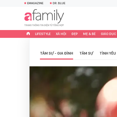
EMAGAZINE
DR. BLUE
LIFESTYLE
XÃ HỘI
ĐẸP
MẸ & BÉ
GIÁO DỤC
TÂM SỰ - GIA ĐÌNH
TÂM SỰ
TÌNH YÊU