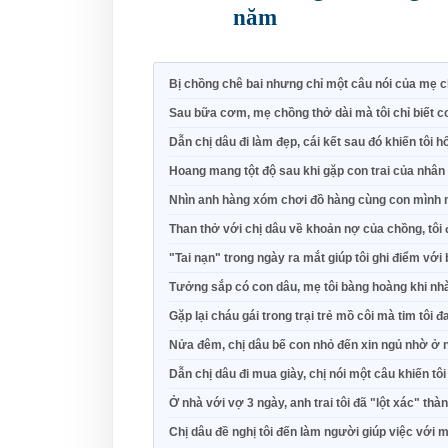
năm
Bị chồng chê bai nhưng chỉ một câu nói của mẹ c
Sau bữa cơm, mẹ chồng thở dài mà tôi chỉ biết
Dẫn chị dâu đi làm đẹp, cái kết sau đó khiến tôi hố
Hoang mang tột độ sau khi gặp con trai của nhân
Nhìn anh hàng xóm chơi đồ hàng cùng con mình 
Than thở với chị dâu về khoản nợ của chồng, tôi
"Tai nạn" trong ngày ra mắt giúp tôi ghi điểm vớ
Tưởng sắp có con dâu, mẹ tôi bàng hoàng khi nh
Gặp lại cháu gái trong trại trẻ mồ côi mà tim tôi 
Nửa đêm, chị dâu bế con nhỏ đến xin ngủ nhờ ở 
Dẫn chị dâu đi mua giày, chị nói một câu khiến tô
Ở nhà với vợ 3 ngày, anh trai tôi đã "lột xác" t
Chị dâu đề nghị tôi đến làm người giúp việc với 