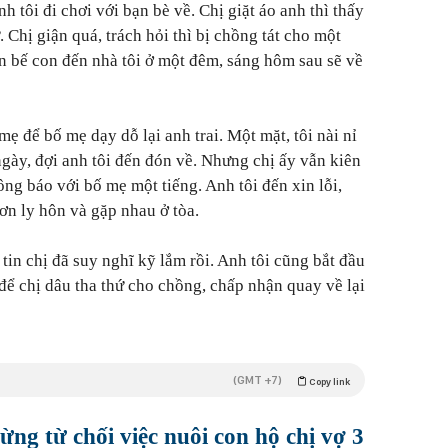
nh tôi đi chơi với bạn bè về. Chị giặt áo anh thì thấy
 Chị giận quá, trách hỏi thì bị chồng tát cho một
ên bế con đến nhà tôi ở một đêm, sáng hôm sau sẽ về
mẹ để bố mẹ dạy dỗ lại anh trai. Một mặt, tôi nài nỉ
ngày, đợi anh tôi đến đón về. Nhưng chị ấy vẫn kiên
hông báo với bố mẹ một tiếng. Anh tôi đến xin lỗi,
ơn ly hôn và gặp nhau ở tòa.
tin chị đã suy nghĩ kỹ lắm rồi. Anh tôi cũng bắt đầu
 để chị dâu tha thứ cho chồng, chấp nhận quay về lại
(GMT +7)
Copy link
ừng từ chối việc nuôi con hộ chị vợ 3