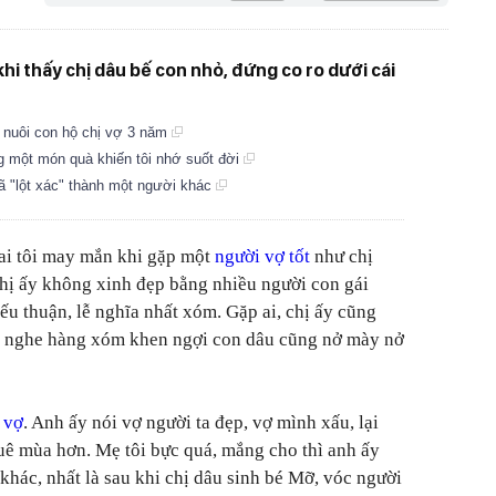
khi thấy chị dâu bế con nhỏ, đứng co ro dưới cái
c nuôi con hộ chị vợ 3 năm
g một món quà khiến tôi nhớ suốt đời
đã "lột xác" thành một người khác
ai tôi may mắn khi gặp một
người vợ tốt
như chị
chị ấy không xinh đẹp bằng nhiều người con gái
hiếu thuận, lễ nghĩa nhất xóm. Gặp ai, chị ấy cũng
i nghe hàng xóm khen ngợi con dâu cũng nở mày nở
 vợ
. Anh ấy nói vợ người ta đẹp, vợ mình xấu, lại
uê mùa hơn. Mẹ tôi bực quá, mắng cho thì anh ấy
p khác, nhất là sau khi chị dâu sinh bé Mỡ, vóc người