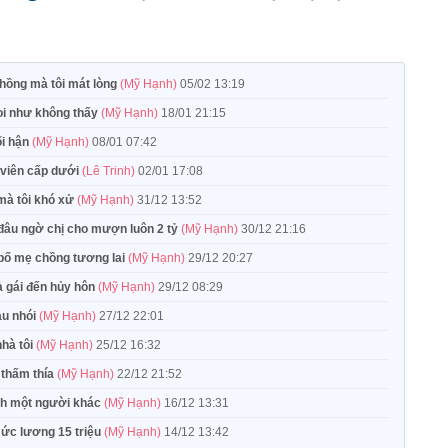
hồng mà tôi mát lòng
(Mỹ Hạnh)
05/02 13:19
 coi như không thấy
(Mỹ Hạnh)
18/01 21:15
i hận
(Mỹ Hạnh)
08/01 07:42
 viên cấp dưới
(Lê Trinh)
02/01 17:08
mà tôi khó xử
(Mỹ Hạnh)
31/12 13:52
 đâu ngờ chị cho mượn luôn 2 tỷ
(Mỹ Hạnh)
30/12 21:16
i bố mẹ chồng tương lai
(Mỹ Hạnh)
29/12 20:27
à gái đến hủy hôn
(Mỹ Hạnh)
29/12 08:29
đau nhói
(Mỹ Hạnh)
27/12 22:01
nhà tôi
(Mỹ Hạnh)
25/12 16:32
i thấm thía
(Mỹ Hạnh)
22/12 21:52
hành một người khác
(Mỹ Hạnh)
16/12 13:31
mức lương 15 triệu
(Mỹ Hạnh)
14/12 13:42