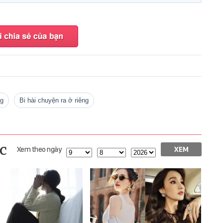
ng
bi hài chuyện ra ở riêng
c
Xem theo ngày
XEM