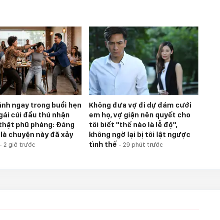
đánh ngay trong buổi hẹn
Không đưa vợ đi dự đám cưới
gái cúi đầu thú nhận
em họ, vợ giận nên quyết cho
thật phũ phàng: Đáng
tôi biết "thế nào là lễ độ",
 là chuyện này đã xảy
không ngờ lại bị tôi lật ngược
tình thế
-
2 giờ trước
-
29 phút trước