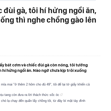
 đùi gà, tôi hí hửng ngồi ăn,
uống thì nghe chồng gào lên
hấy bát cơm và chiếc đùi gà còn nóng, tôi tưởng
hí hửng ngồi ăn. Nào ngờ chưa kịp trôi xuống
mỉa mai "ở thêm 2 hôm cho đủ 49", tôi để lại tờ giấy khiến cả
ịu tang còn đưa ra lời thách thức sốc óc
chó lạ chạy đến quấn lấy chồng tôi, từ đây bí mật tày đình