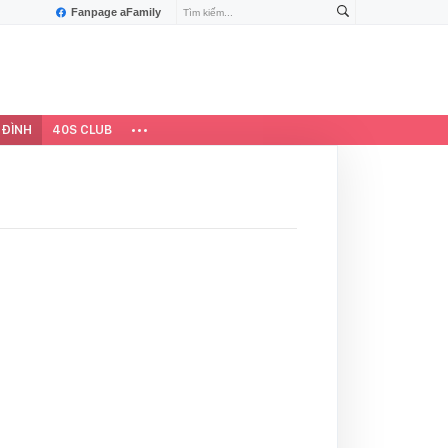
Fanpage aFamily
 ĐÌNH
40S CLUB