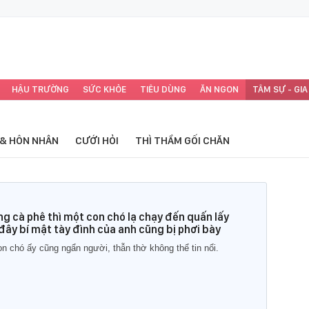
HẬU TRƯỜNG
SỨC KHỎE
TIÊU DÙNG
ĂN NGON
TÂM SỰ - GIA
 & HÔN NHÂN
CƯỚI HỎI
THÌ THẦM GỐI CHĂN
g cà phê thì một con chó lạ chạy đến quấn lấy
 đây bí mật tày đình của anh cũng bị phơi bày
on chó ấy cũng ngẩn người, thẫn thờ không thể tin nổi.