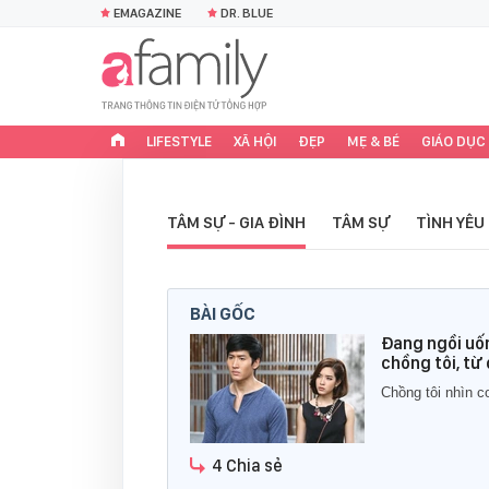
EMAGAZINE
DR. BLUE
LIFESTYLE
XÃ HỘI
ĐẸP
MẸ & BÉ
GIÁO DỤC
TÂM SỰ - GIA ĐÌNH
TÂM SỰ
TÌNH YÊU
BÀI GỐC
Đang ngồi uốn
chồng tôi, từ
Chồng tôi nhìn c
4 Chia sẻ