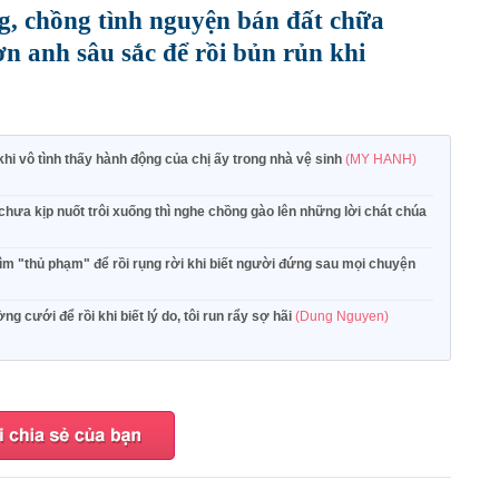
g, chồng tình nguyện bán đất chữa
 ơn anh sâu sắc để rồi bủn rủn khi
khi vô tình thấy hành động của chị ấy trong nhà vệ sinh
(MY HANH)
, chưa kịp nuốt trôi xuống thì nghe chồng gào lên những lời chát chúa
tìm "thủ phạm" để rồi rụng rời khi biết người đứng sau mọi chuyện
 cưới để rồi khi biết lý do, tôi run rẩy sợ hãi
(Dung Nguyen)