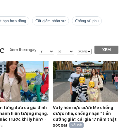
ết hạn hợp đồng
cắt giảm nhân sự
Chồng vũ phu
c
Xem theo ngày
XEM
ên từng đưa cả gia đình
Vụ ly hôn nực cười: Mẹ chồng
hành hiện tượng mạng,
được nhà, chồng nhận "tiền
 nào trước khi ly hôn?
dưỡng già", cái giá 17 năm thật
-
xót xa!
Nổi bật
ớc