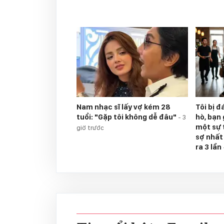
Nam nhạc sĩ lấy vợ kém 28
Tôi bị 
tuổi: "Gặp tôi không dễ đâu"
hò, bạn 
-
3
một sự 
giờ trước
sợ nhất
ra 3 lần