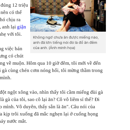
 đúng 12 triệu
 nên có thể
hó chịu ra
 anh lại
giận
hẹ với tôi.
Không ngờ chưa ăn được miếng nào,
anh đã lớn tiếng nói đó là đồ ăn đêm
của anh. (Ảnh minh họa)
ng việc bán
ưng có chút
ũng về muộn. Hôm qua 10 giờ đêm, tôi mới về đến
ùi gà cùng chén cơm nóng hổi, tôi mừng thầm trong
 mình.
ột ngột xông vào, nhìn thấy tôi cầm miếng đùi gà
 là gà của tôi, sao cô lại ăn? Cô vô liêm sỉ thế? Đi
o mình. Vô duyên, thấy sẵn là ăn". Câu nói của
a kịp trôi xuống đã mắc nghẹn lại ở cuống họng
hảy nước mắt.