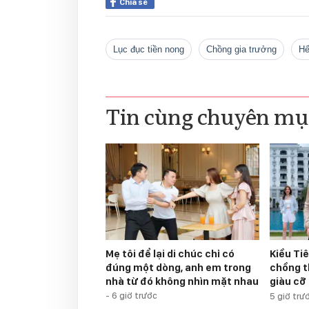
Chia sẻ
lục đục tiền nong
chồng gia trưởng
h
Tin cùng chuyên mụ
Mẹ tôi để lại di chúc chỉ có
Kiều Ti
đúng một dòng, anh em trong
chồng t
nhà từ đó không nhìn mặt nhau
giàu cỡ
-
6 giờ trước
5 giờ trư