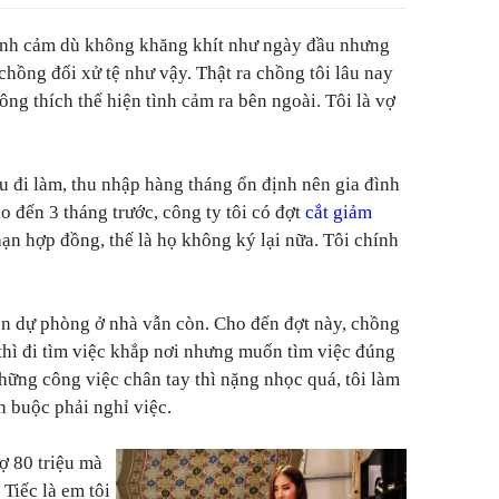
 tình cảm dù không khăng khít như ngày đầu nhưng
 chồng đối xử tệ như vậy. Thật ra chồng tôi lâu nay
ng thích thể hiện tình cảm ra bên ngoài. Tôi là vợ
ều đi làm, thu nhập hàng tháng ổn định nên gia đình
 đến 3 tháng trước, công ty tôi có đợt
cắt giảm
 hạn hợp đồng, thế là họ không ký lại nữa. Tôi chính
iền dự phòng ở nhà vẫn còn. Cho đến đợt này, chồng
 thì đi tìm việc khắp nơi nhưng muốn tìm việc đúng
hững công việc chân tay thì nặng nhọc quá, tôi làm
 buộc phải nghỉ việc.
nợ 80 triệu mà
Tiếc là em tôi