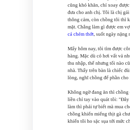
cũng khó khăn, chỉ xoay được
đưa cho anh chị. Tôi là chị gái
thông cảm, còn chồng tôi thì k
mặt. Chẳng làm gì được em vợ,
cá chém thớt
, suốt ngày nặng n
Mấy hôm nay, tôi tìm được cô
hàng. Mặc dù có hơi vất vả nh
thu nhập, thế nhưng tối nào c
nhà. Thấy trên bàn là chiếc đ
lòng, nghĩ chồng để phần cho
Không ngờ đang ăn thì chồng đ
liền chỉ tay vào quát tôi: "Đây
làm thì phải tự biết mà mua ch
chồng khiến miếng thịt gà chư
khiến tôi ho sặc sụa tới mức c