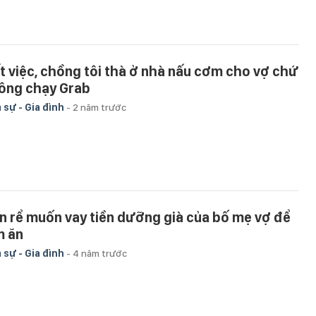
t việc, chồng tôi thà ở nhà nấu cơm cho vợ chứ
ông chạy Grab
 sự - Gia đình
-
2 năm trước
n rể muốn vay tiền dưỡng già của bố mẹ vợ để
m ăn
 sự - Gia đình
-
4 năm trước