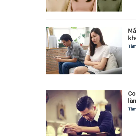
Mấ
kh
Tâm
Co
là
Tâm