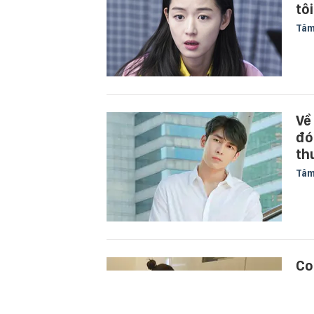
tô
Tâm
Về
đó 
th
Tâm
Co
co
bu