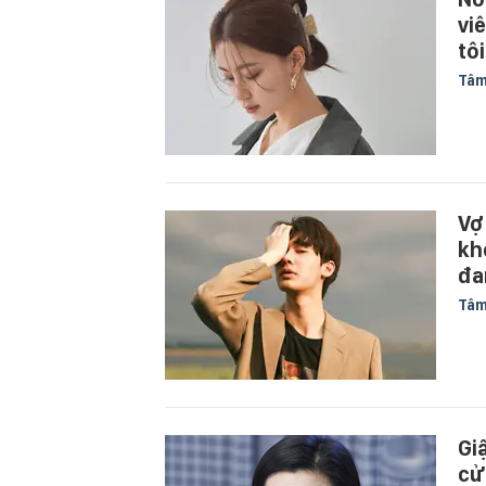
vi
tô
Tâm
Vợ
kh
đa
Tâm
Gi
cử