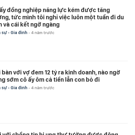
ấy đồng nghiệp năng lực kém được tăng
ơng, tức mình tôi nghỉ việc luôn một tuần đi du
ch và cái kết ngỡ ngàng
 sự - Gia đình
-
4 năm trước
i bàn với vợ đem 12 tỷ ra kinh doanh, nào ngờ
ng sớm cô ấy ôm cả tiền lẫn con bỏ đi
 sự - Gia đình
-
4 năm trước
i với chồng tin bị ung thư tưởng được động