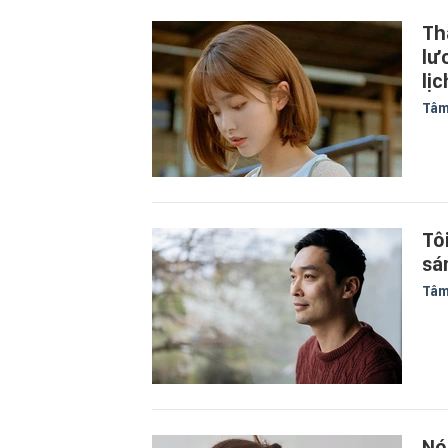
Th
lư
lị
Tâm
Tô
sá
Tâm
Nó