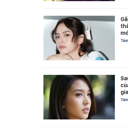
Gầ
th
mớ
Tâm
Sa
củ
gi
Tâm