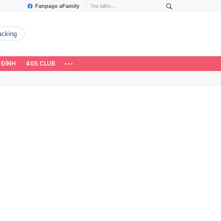
Fanpage aFamily
hacking
 ĐÌNH
40S CLUB