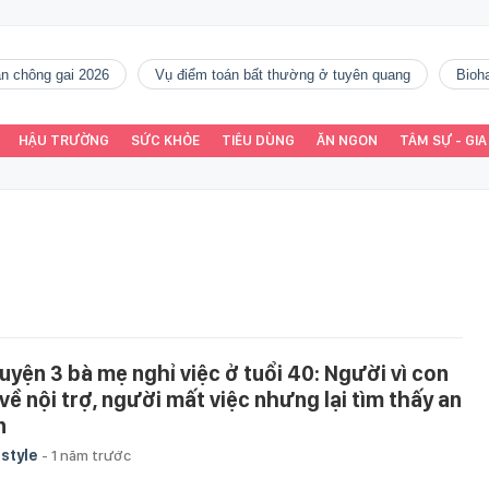
gàn chông gai 2026
vụ điểm toán bất thường ở tuyên quang
Bio
HẬU TRƯỜNG
SỨC KHỎE
TIÊU DÙNG
ĂN NGON
TÂM SỰ - GIA
uyện 3 bà mẹ nghỉ việc ở tuổi 40: Người vì con
 về nội trợ, người mất việc nhưng lại tìm thấy an
n
estyle
-
1 năm trước