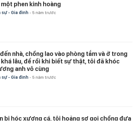
i một phen kinh hoàng
 sự - Gia đình
-
5 năm trước
 đến nhà, chồng lao vào phòng tắm và ở trong
khá lâu, để rồi khi biết sự thật, tôi đã khóc
ương anh vô cùng
 sự - Gia đình
-
5 năm trước
n bị hóc xương cá, tôi hoảng sợ gọi chồng đưa
n vào viện cấp cứu, nhưng anh mặt lạnh tanh
ông một câu rồi bỏ đi