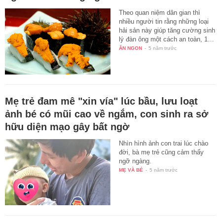
Theo quan niệm dân gian thì
nhiều người tin rằng những loại
hải sản này giúp tăng cường sinh
lý đàn ông một cách an toàn, 1…
ĂN NGON
-
5 năm trước
Mẹ trẻ đam mê "xin vía" lúc bầu, lưu loạt
ảnh bé có mũi cao về ngắm, con sinh ra sở
hữu diện mạo gây bất ngờ
Nhìn hình ảnh con trai lúc chào
đời, bà mẹ trẻ cũng cảm thấy
ngỡ ngàng.
MẸ VÀ BÉ
-
5 năm trước