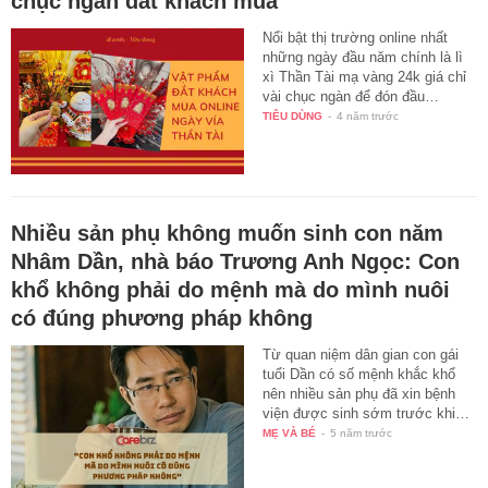
chục ngàn đắt khách mua
Nổi bật thị trường online nhất
những ngày đầu năm chính là lì
xì Thần Tài mạ vàng 24k giá chỉ
vài chục ngàn để đón đầu…
TIÊU DÙNG
-
4 năm trước
Nhiều sản phụ không muốn sinh con năm
Nhâm Dần, nhà báo Trương Anh Ngọc: Con
khổ không phải do mệnh mà do mình nuôi
có đúng phương pháp không
Từ quan niệm dân gian con gái
tuổi Dần có số mệnh khắc khổ
nên nhiều sản phụ đã xin bệnh
viện được sinh sớm trước khi…
MẸ VÀ BÉ
-
5 năm trước