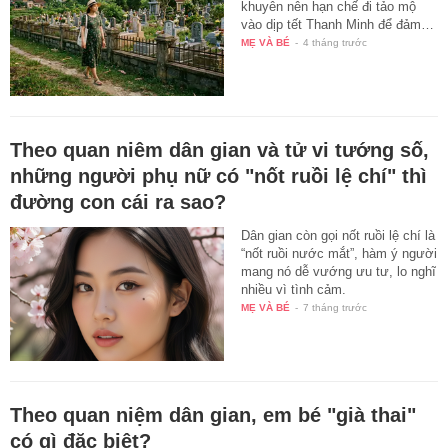
khuyên nên hạn chế đi tảo mộ
vào dịp tết Thanh Minh để đảm…
MẸ VÀ BÉ
-
4 tháng trước
Theo quan niêm dân gian và tử vi tướng số,
những người phụ nữ có "nốt ruồi lệ chí" thì
đường con cái ra sao?
Dân gian còn gọi nốt ruồi lệ chí là
“nốt ruồi nước mắt”, hàm ý người
mang nó dễ vướng ưu tư, lo nghĩ
nhiều vì tình cảm.
MẸ VÀ BÉ
-
7 tháng trước
Theo quan niệm dân gian, em bé "già thai"
có gì đặc biệt?