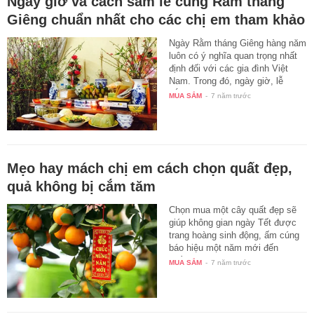
Ngày giờ và cách sắm lễ cúng Rằm tháng
Giêng chuẩn nhất cho các chị em tham khảo
Ngày Rằm tháng Giêng hàng năm
luôn có ý nghĩa quan trọng nhất
định đối với các gia đình Việt
Nam. Trong đó, ngày giờ, lễ
sắm…
MUA SẮM
-
7 năm trước
Mẹo hay mách chị em cách chọn quất đẹp,
quả không bị cắm tăm
Chọn mua một cây quất đẹp sẽ
giúp không gian ngày Tết được
trang hoàng sinh động, ấm cúng
báo hiệu một năm mới đến
nhiều…
MUA SẮM
-
7 năm trước