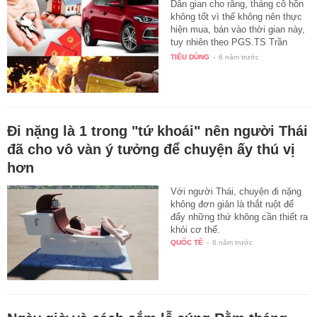
Dân gian cho rằng, tháng cô hồn
không tốt vì thế không nên thực
hiện mua, bán vào thời gian này,
tuy nhiên theo PGS.TS Trần
Lâm…
TIÊU DÙNG
-
6 năm trước
Đi nặng là 1 trong "tứ khoái" nên người Thái
đã cho vô vàn ý tưởng để chuyện ấy thú vị
hơn
Với người Thái, chuyện đi nặng
không đơn giản là thắt ruột để
đẩy những thứ không cần thiết ra
khỏi cơ thể.
QUỐC TẾ
-
6 năm trước