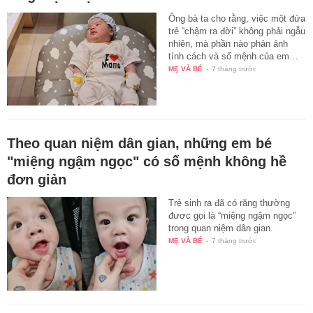
Ông bà ta cho rằng, việc một đứa
trẻ “chậm ra đời” không phải ngẫu
nhiên, mà phần nào phản ánh
tính cách và số mệnh của em…
MẸ VÀ BÉ
-
7 tháng trước
Theo quan niệm dân gian, những em bé
"miệng ngậm ngọc" có số mệnh không hề
đơn giản
Trẻ sinh ra đã có răng thường
được gọi là “miệng ngậm ngọc”
trong quan niệm dân gian.
MẸ VÀ BÉ
-
7 tháng trước