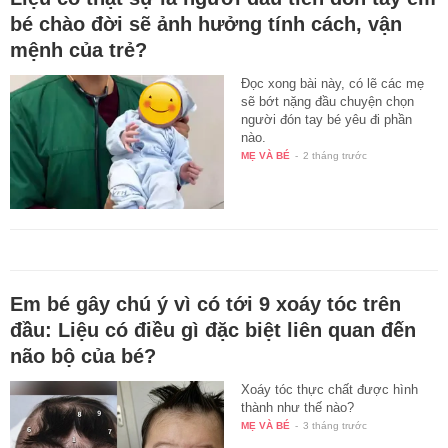
bé chào đời sẽ ảnh hưởng tính cách, vận
mệnh của trẻ?
Đọc xong bài này, có lẽ các mẹ
sẽ bớt nặng đầu chuyện chọn
người đón tay bé yêu đi phần
nào.
MẸ VÀ BÉ
-
2 tháng trước
Em bé gây chú ý vì có tới 9 xoáy tóc trên
đầu: Liệu có điều gì đặc biệt liên quan đến
não bộ của bé?
Xoáy tóc thực chất được hình
thành như thế nào?
MẸ VÀ BÉ
-
3 tháng trước