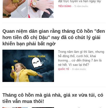
đặt trực tuyến và hẹn ngày lấy
là…
TIÊU DÙNG
-
5 năm trước
Quan niệm dân gian rằng tháng Cô hồn "đen
hơn tiền đồ chị Dậu" nay đã có chút lý giải
khiến bạn phải bất ngờ
Trong năm làm gì thì làm, nhưng
hễ động thổ, cưới hỏi, khai
trương... cứ đến tháng 7 âm là
né hết. Vì sao lại thế?
QUỐC TẾ
-
6 năm trước
Tháng cô hồn mà giá nhà, giá xe vừa túi, có
tiền vẫn mua thôi!