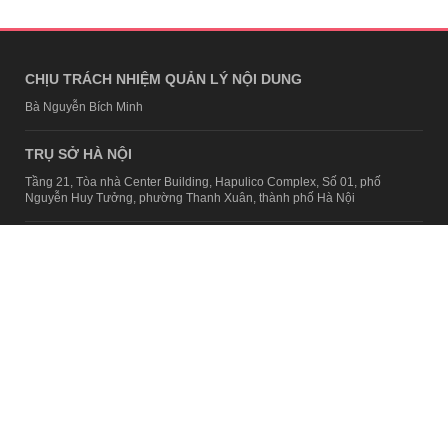
CHỊU TRÁCH NHIỆM QUẢN LÝ NỘI DUNG
Bà Nguyễn Bích Minh
TRỤ SỞ HÀ NỘI
Tầng 21, Tòa nhà Center Building, Hapulico Complex, Số 01, phố
Nguyễn Huy Tưởng, phường Thanh Xuân, thành phố Hà Nội
Email:
contact@afamily.vn |
Điện thoại:
024 7309 5555, máy lẻ 62.370
VPĐD TẠI TP.HCM
Tầng 4, Tòa nhà 123, số 127 Võ Văn Tần, Phường Xuân Hòa, TPHCM
Điện thoại:
028 7307 7979
Giấy phép thiết lập trang thông tin điện tử tổng hợp trên mạng số
2217/GP-TTĐT do Sở Thông tin và Truyền thông Hà Nội cấp ngày 10
tháng 4 năm 2019