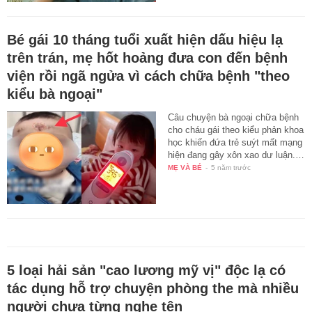
Bé gái 10 tháng tuổi xuất hiện dấu hiệu lạ
trên trán, mẹ hốt hoảng đưa con đến bệnh
viện rồi ngã ngửa vì cách chữa bệnh "theo
kiểu bà ngoại"
Câu chuyện bà ngoại chữa bệnh
cho cháu gái theo kiểu phản khoa
học khiến đứa trẻ suýt mất mạng
hiện đang gây xôn xao dư luận.…
MẸ VÀ BÉ
-
5 năm trước
5 loại hải sản "cao lương mỹ vị" độc lạ có
tác dụng hỗ trợ chuyện phòng the mà nhiều
người chưa từng nghe tên