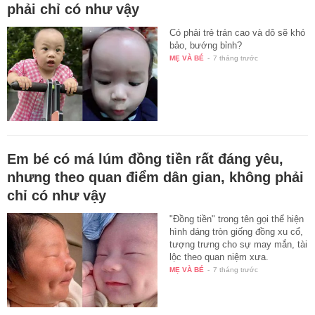
phải chỉ có như vậy
Có phải trẻ trán cao và dô sẽ khó
bảo, bướng bỉnh?
MẸ VÀ BÉ
-
7 tháng trước
Em bé có má lúm đồng tiền rất đáng yêu,
nhưng theo quan điểm dân gian, không phải
chỉ có như vậy
"Đồng tiền" trong tên gọi thể hiện
hình dáng tròn giống đồng xu cổ,
tượng trưng cho sự may mắn, tài
lộc theo quan niệm xưa.
MẸ VÀ BÉ
-
7 tháng trước