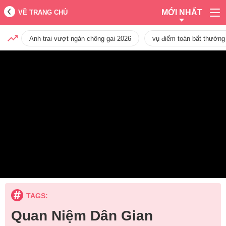
MỚI NHẤT
VỀ TRANG CHỦ
Anh trai vượt ngàn chông gai 2026
vụ điểm toán bất thường
TAGS:
Quan Niệm Dân Gian