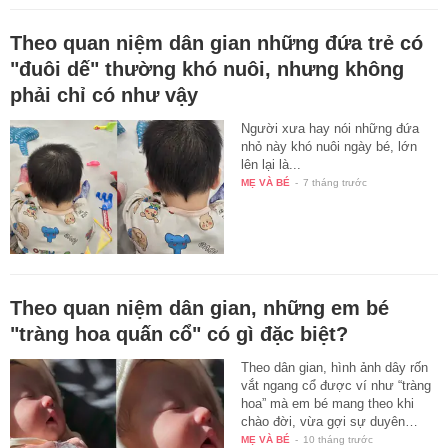
Theo quan niệm dân gian những đứa trẻ có
"đuôi dế" thường khó nuôi, nhưng không
phải chỉ có như vậy
Người xưa hay nói những đứa
nhỏ này khó nuôi ngày bé, lớn
lên lại là...
MẸ VÀ BÉ
-
7 tháng trước
Theo quan niệm dân gian, những em bé
"tràng hoa quấn cổ" có gì đặc biệt?
Theo dân gian, hình ảnh dây rốn
vắt ngang cổ được ví như “tràng
hoa” mà em bé mang theo khi
chào đời, vừa gợi sự duyên…
MẸ VÀ BÉ
-
10 tháng trước