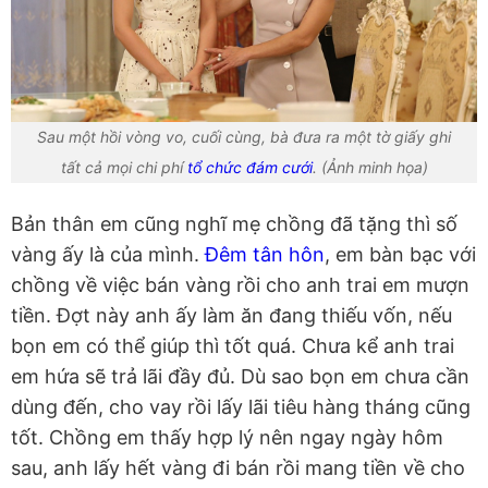
Sau một hồi vòng vo, cuối cùng, bà đưa ra một tờ giấy ghi
tất cả mọi chi phí
tổ chức đám cưới
. (Ảnh minh họa)
Bản thân em cũng nghĩ mẹ chồng đã tặng thì số
vàng ấy là của mình.
Đêm tân hôn
, em bàn bạc với
chồng về việc bán vàng rồi cho anh trai em mượn
tiền. Đợt này anh ấy làm ăn đang thiếu vốn, nếu
bọn em có thể giúp thì tốt quá. Chưa kể anh trai
em hứa sẽ trả lãi đầy đủ. Dù sao bọn em chưa cần
dùng đến, cho vay rồi lấy lãi tiêu hàng tháng cũng
tốt. Chồng em thấy hợp lý nên ngay ngày hôm
sau, anh lấy hết vàng đi bán rồi mang tiền về cho