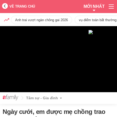
MỚI NHẤT
VỀ TRANG CHỦ
Anh trai vượt ngàn chông gai 2026
vụ điểm toán bất thường
Tâm sự - Gia đình
Ngày cưới, em được mẹ chồng trao