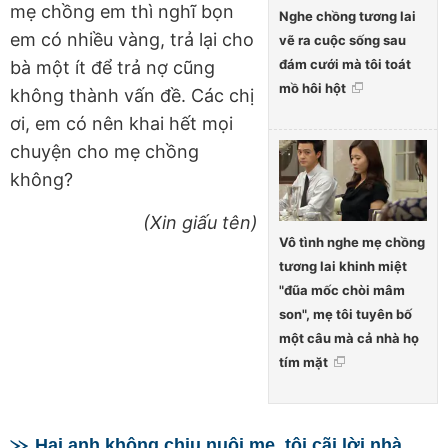
mẹ chồng em thì nghĩ bọn
Nghe chồng tương lai
em có nhiều vàng, trả lại cho
vẽ ra cuộc sống sau
đám cưới mà tôi toát
bà một ít để trả nợ cũng
mồ hôi hột
không thành vấn đề. Các chị
ơi, em có nên khai hết mọi
chuyện cho mẹ chồng
không?
(Xin giấu tên)
Vô tình nghe mẹ chồng
tương lai khinh miệt
"đũa mốc chòi mâm
son", mẹ tôi tuyên bố
một câu mà cả nhà họ
tím mặt
Hai anh không chịu nuôi mẹ, tôi cãi lời nhà