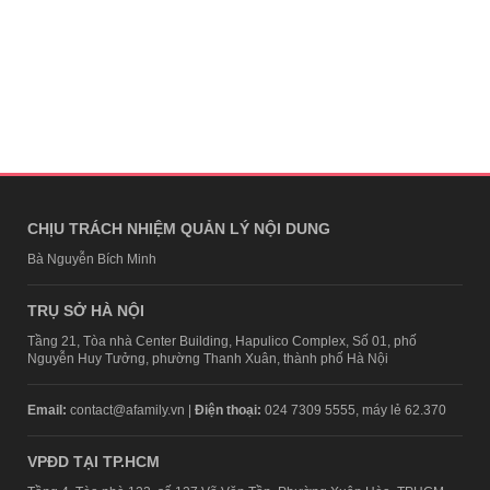
CHỊU TRÁCH NHIỆM QUẢN LÝ NỘI DUNG
Bà Nguyễn Bích Minh
TRỤ SỞ HÀ NỘI
Tầng 21, Tòa nhà Center Building, Hapulico Complex, Số 01, phố
Nguyễn Huy Tưởng, phường Thanh Xuân, thành phố Hà Nội
Email:
contact@afamily.vn |
Điện thoại:
024 7309 5555, máy lẻ 62.370
VPĐD TẠI TP.HCM