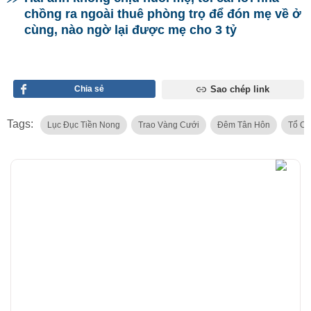
chồng ra ngoài thuê phòng trọ để đón mẹ về ở
cùng, nào ngờ lại được mẹ cho 3 tỷ
Chia sẻ
Sao chép link
Tags:
Lục Đục Tiền Nong
Trao Vàng Cưới
Đêm Tân Hôn
Tổ C