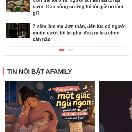
Con trai tôi ở rể, người ta mỉa mai tôi lại
cười: Con sống sướng thì tôi giữ nó làm
gì?
7 năm làm mẹ đơn thân, đến lúc có người
muốn cưới, tôi lại phải đưa ra lựa chọn
cân não
TIN NỔI BẬT AFAMILY