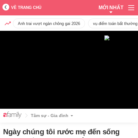
MỚI NHẤT
VỀ TRANG CHỦ
Anh trai vượt ngàn chông gai 2026
vụ điểm toán bất thường
Tâm sự - Gia đình
Ngày chúng tôi rước mẹ đến sống