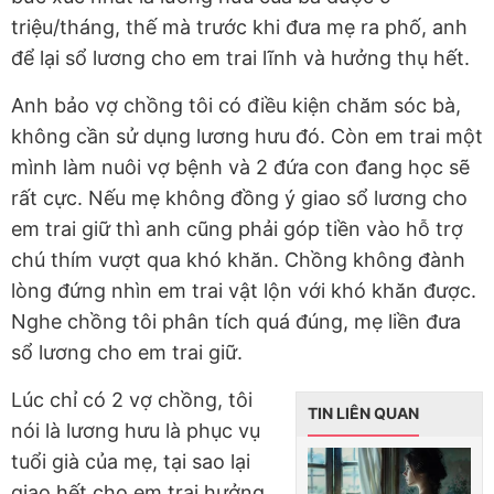
triệu/tháng, thế mà trước khi đưa mẹ ra phố, anh
để lại sổ lương cho em trai lĩnh và hưởng thụ hết.
Anh bảo vợ chồng tôi có điều kiện chăm sóc bà,
không cần sử dụng lương hưu đó. Còn em trai một
mình làm nuôi vợ bệnh và 2 đứa con đang học sẽ
rất cực. Nếu mẹ không đồng ý giao sổ lương cho
em trai giữ thì anh cũng phải góp tiền vào hỗ trợ
chú thím vượt qua khó khăn. Chồng không đành
lòng đứng nhìn em trai vật lộn với khó khăn được.
Nghe chồng tôi phân tích quá đúng, mẹ liền đưa
sổ lương cho em trai giữ.
Lúc chỉ có 2 vợ chồng, tôi
TIN LIÊN QUAN
nói là lương hưu là phục vụ
tuổi già của mẹ, tại sao lại
giao hết cho em trai hưởng