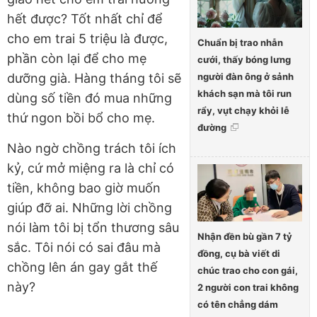
hết được? Tốt nhất chỉ để
cho em trai 5 triệu là được,
Chuẩn bị trao nhẫn
phần còn lại để cho mẹ
cưới, thấy bóng lưng
người đàn ông ở sảnh
dưỡng già. Hàng tháng tôi sẽ
khách sạn mà tôi run
dùng số tiền đó mua những
rẩy, vụt chạy khỏi lễ
thứ ngon bồi bổ cho mẹ.
đường
Nào ngờ chồng trách tôi ích
kỷ, cứ mở miệng ra là chỉ có
tiền, không bao giờ muốn
giúp đỡ ai. Những lời chồng
nói làm tôi bị tổn thương sâu
Nhận đền bù gần 7 tỷ
sắc. Tôi nói có sai đâu mà
đồng, cụ bà viết di
chồng lên án gay gắt thế
chúc trao cho con gái,
này?
2 người con trai không
có tên chẳng dám