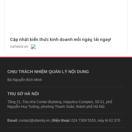
Cập nhật kiến thức kinh doanh mỗi ngày, tải ngay!
cafebiz.vn
CHỊU TRÁCH NHIỆM QUẢN LÝ NỘI DUNG
Bà Nguyễn Bích Minh
TRỤ SỞ HÀ NỘI
Tầng 21, Tòa nhà Center Building, Hapulico Complex, Số 01, phố
Nguyễn Huy Tưởng, phường Thanh Xuân, thành phố Hà Nội
Email:
contact@afamily.vn |
Điện thoại:
024 7309 5555, máy lẻ 62.370