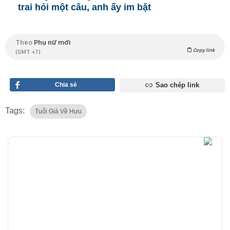
trai hỏi một câu, anh ấy im bặt
Theo
Phụ nữ mới
Copy link
(GMT +7)
Chia sẻ
Sao chép link
Tags:
Tuổi Già Về Hưu