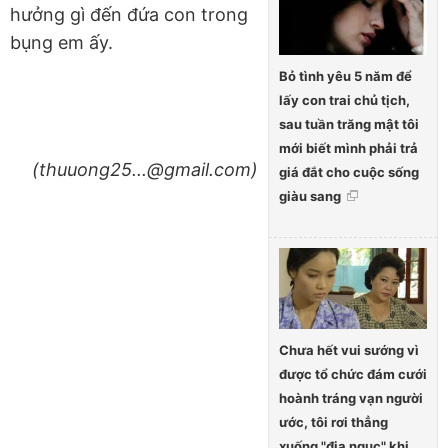
hưởng gì đến đứa con trong
bụng em ấy.
Bỏ tình yêu 5 năm để
lấy con trai chủ tịch,
sau tuần trăng mật tôi
mới biết mình phải trả
(thuuong25...@gmail.com)
giá đắt cho cuộc sống
giàu sang
Chưa hết vui sướng vì
được tổ chức đám cưới
hoành tráng vạn người
ước, tôi rơi thẳng
xuống "địa ngục" khi