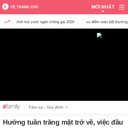
MỚI NHẤT
VỀ TRANG CHỦ
Anh trai vượt ngàn chông gai 2026
vụ điểm toán bất thường
Tâm sự - Gia đình
Hưởng tuần trăng mật trở về, việc đầu