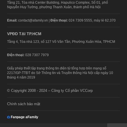
Tầng 21, Tòa nhà Center Building, Hapulico Complex, Số 01, phố
Nguyễn Huy Tưởng, phường Thanh Xuân, thành phố Hà Nội
Email:
contact@afamily.vn |
Điện thoại:
024 7309 5555, máy lẻ 62.370
VPĐD TẠI TP.HCM
Tầng 4, Tòa nhà 123, số 127 Võ Văn Tần, Phường Xuân Hòa, TPHCM
Điện thoại:
028 7307 7979
Giấy phép thiết lập trang thông tin điện tử tổng hợp trên mạng số
2217/GP-TTĐT do Sở Thông tin và Truyền thông Hà Nội cấp ngày 10
tháng 4 năm 2019
© Copyright 2008 - 2024 – Công ty Cổ phần VCCorp
Chính sách bảo mật
Fanpage aFamily