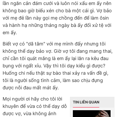
lần ngăn cản đám cưới và luôn nói xấu em ấy nên
không bao giờ biếu xén cho bà một cái gì. Vợ bảo
với mẹ đẻ lần này gọi mẹ chồng đến để làm ôsin
và hành hạ những tháng ngày bà ấy đối xử tệ với
em ấy.
Biết vợ có "dã tâm" với mẹ mình đấy nhưng tôi
không thể dạy bảo vợ. Giờ vợ tôi đang mang thai,
chỉ cần tôi quát mắng là em ấy lại lăn ra kêu đau
bụng với ngất xỉu. Vậy thì tôi dạy kiểu gì được?
Huống chi nếu thật sự bào thai xảy ra vấn đề gì,
tôi là người sống tình cảm, làm sao chịu đựng
được nỗi đau mất mát ấy.
Mọi người ơi hãy cho tôi lời
TIN LIÊN QUAN
khuyên để vừa có thể dạy dỗ
được vợ, vừa không ảnh