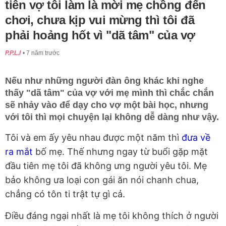
tiên vợ tôi làm là mời mẹ chồng đến
chơi, chưa kịp vui mừng thì tôi đã
phải hoảng hốt vì "dã tâm" của vợ
P.P.L.I
7 năm trước
Nếu như những người đàn ông khác khi nghe
thấy "dã tâm" của vợ với mẹ mình thì chắc chắn
sẽ nhảy vào để dạy cho vợ một bài học, nhưng
với tôi thì mọi chuyện lại không dễ dàng như vậy.
Tôi và em ấy yêu nhau được một năm thì
đưa về
ra mắt
bố mẹ. Thế nhưng ngay từ buổi gặp mặt
đầu tiên mẹ tôi đã không ưng người yêu tôi. Mẹ
bảo không ưa loại con gái ăn nói chanh chua,
chẳng có tôn ti trật tự gì cả.
Điều đáng ngại nhất là mẹ tôi không thích ở người