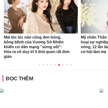
Mái tóc lúc nào cũng đen bóng,
Mỹ nhân Thần Đ
bồng bềnh của Vương Sở Nhiên
hoại sự nghiệp
khiến cư dân mạng "sửng sốt":
nóng, 12 lần l
Hóa ra cô duy trì 5 thói quen rất đơn
cơ hội làm mẹ
giản
ĐỌC THÊM