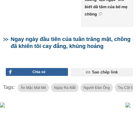
biết dã tâm của bố mẹ
chồng
Ngay ngày đầu tiên của tuần trăng mật, chồng
đã khiến tôi cay đắng, khủng hoảng
Chia sẻ
Sao chép link
Tags:
Ăn Mặc Mát Mẻ
Ngày Ra Mắt
Người Đàn Ông
Trụ Cột Gi