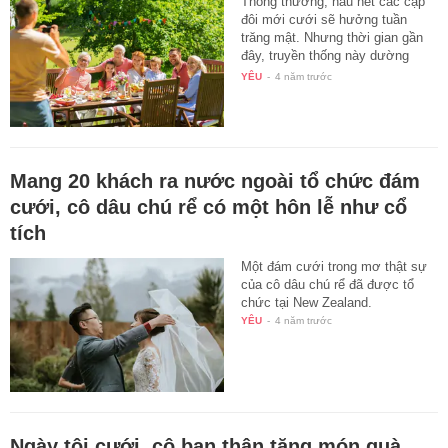
Thông thường, hầu hết các cặp
đôi mới cưới sẽ hưởng tuần
trăng mật. Nhưng thời gian gần
đây, truyền thống này dường
như…
YÊU
-
4 năm trước
Mang 20 khách ra nước ngoài tổ chức đám
cưới, cô dâu chú rể có một hôn lễ như cổ
tích
Một đám cưới trong mơ thật sự
của cô dâu chú rể đã được tổ
chức tại New Zealand.
YÊU
-
4 năm trước
Ngày tôi cưới, cô bạn thân tặng món quà