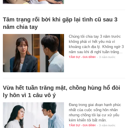
Tâm trạng rối bời khi gặp lại tình cũ sau 3
năm chia tay
Chúng tôi chia tay 3 năm trước
không phải vì hết yêu mà vì
khoảng cách địa lý. Không ngờ 3
năm sau khi đi nghỉ tuần trăng…
TÂM SỰ - GIA ĐÌNH
-
3 năm trước
Vừa hết tuần trăng mật, chồng hùng hổ đòi
ly hôn vì 1 câu vô ý
Đang trong giai đoạn hạnh phúc
nhất của cuộc sống hôn nhân
nhưng chồng tôi lại cư xử yếu
kém khiến tôi bất mãn.
TÂM SỰ - GIA ĐÌNH
-
3 năm trước