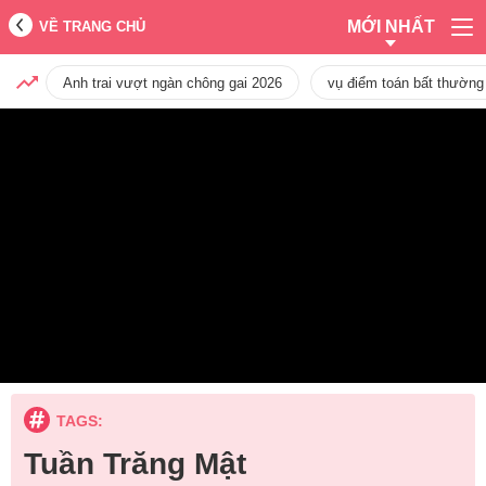
MỚI NHẤT
VỀ TRANG CHỦ
Anh trai vượt ngàn chông gai 2026
vụ điểm toán bất thường
TAGS:
Tuần Trăng Mật