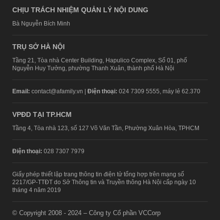
CHỊU TRÁCH NHIỆM QUẢN LÝ NỘI DUNG
Bà Nguyễn Bích Minh
TRỤ SỞ HÀ NỘI
Tầng 21, Tòa nhà Center Building, Hapulico Complex, Số 01, phố
Nguyễn Huy Tưởng, phường Thanh Xuân, thành phố Hà Nội
Email:
contact@afamily.vn |
Điện thoại:
024 7309 5555, máy lẻ 62.370
VPĐD TẠI TP.HCM
Tầng 4, Tòa nhà 123, số 127 Võ Văn Tần, Phường Xuân Hòa, TPHCM
Điện thoại:
028 7307 7979
Giấy phép thiết lập trang thông tin điện tử tổng hợp trên mạng số
2217/GP-TTĐT do Sở Thông tin và Truyền thông Hà Nội cấp ngày 10
tháng 4 năm 2019
© Copyright 2008 - 2024 – Công ty Cổ phần VCCorp