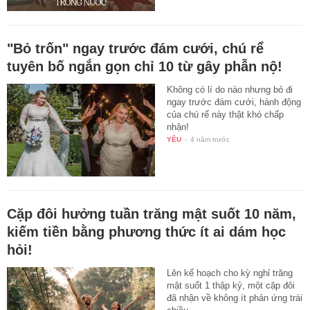
"Bỏ trốn" ngay trước đám cưới, chú rể
tuyên bố ngắn gọn chỉ 10 từ gây phẫn nộ!
Không có lí do nào nhưng bỏ đi
ngay trước đám cưới, hành động
của chú rể này thật khó chấp
nhận!
YÊU
-
4 năm trước
Cặp đôi hưởng tuần trăng mật suốt 10 năm,
kiếm tiền bằng phương thức ít ai dám học
hỏi!
Lên kế hoạch cho kỳ nghỉ trăng
mật suốt 1 thập kỷ, một cặp đôi
đã nhận về không ít phản ứng trái