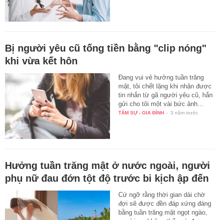
Bị người yêu cũ tống tiền bằng "clip nóng"
khi vừa kết hôn
Đang vui vẻ hưởng tuần trăng
mật, tôi chết lặng khi nhận được
tin nhắn từ gã người yêu cũ, hắn
gửi cho tôi một vài bức ảnh…
TÂM SỰ - GIA ĐÌNH
-
3 năm trước
Hưởng tuần trăng mật ở nước ngoài, người
phụ nữ đau đớn tột độ trước bi kịch ập đến
Cứ ngỡ rằng thời gian dài chờ
đợi sẽ được đền đáp xứng đáng
bằng tuần trăng mật ngọt ngào,