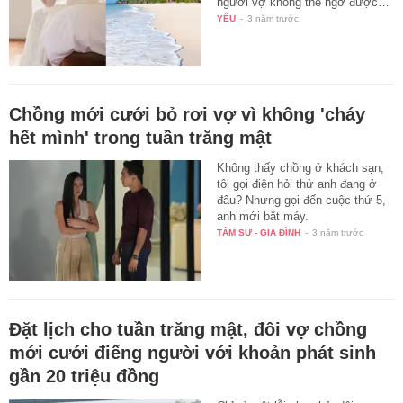
người vợ không thể ngờ được…
YÊU
-
3 năm trước
Chồng mới cưới bỏ rơi vợ vì không 'cháy
hết mình' trong tuần trăng mật
Không thấy chồng ở khách sạn,
tôi gọi điện hỏi thử anh đang ở
đâu? Nhưng gọi đến cuộc thứ 5,
anh mới bắt máy.
TÂM SỰ - GIA ĐÌNH
-
3 năm trước
Đặt lịch cho tuần trăng mật, đôi vợ chồng
mới cưới điếng người với khoản phát sinh
gần 20 triệu đồng