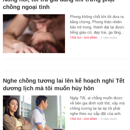
chồng ngoại tình
Phong không chối khi tôi đưa ra
bằng chứng, Phong thản nhiên
bảo trẻ trung, thành đạt lại được
tiếng giàu có, đẹp trai, ga lăng…
TÂM SỰ - GIA ĐÌNH
-
2 năm trước
Nghe chồng tương lai lên kế hoạch nghỉ Tết
dương lịch mà tôi muốn hủy hôn
Ngày Tết, ai chẳng muốn được
về bên gia đình ruột thịt, vậy mà
chồng tương lai lại ép tôi phải
nghe theo sự sắp đặt của anh.
TÂM SỰ - GIA ĐÌNH
-
3 năm trước