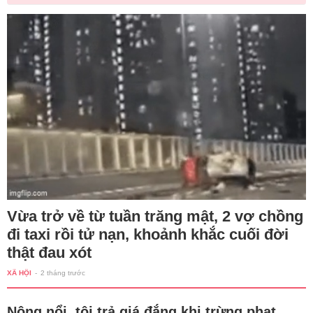
Vừa trở về từ tuần trăng mật, 2 vợ chồng
đi taxi rồi tử nạn, khoảnh khắc cuối đời
thật đau xót
XÃ HỘI
-
2 tháng trước
Nông nổi, tôi trả giá đắng khi trừng phạt