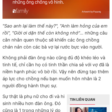
"Sao anh lại làm thế này?", "Anh làm hỏng của em
rồi", "Giời ơi dặn thế còn không nhớ"...
những câu
cằn nhằn quen thuộc sẽ khiến các ông chồng
chán nản còn các bà vợ lại rước bực vào người.
Không phải đàn ông nào cũng đủ độ khéo léo và
tinh tế, chỉ cần họ có tinh thần chia sẻ với vợ đã là
niềm hạnh phúc vô bờ rồi. Vậy nên đừng tạo thêm
áp lực cho chồng nếu bạn muốn hôn nhân là 2
người đồng hành thực sự.
Sự thật là phụ nữ cho đi và hi
TIN LIÊN QUAN
sinh nhiều hơn đàn ông. Đó
cũng là 1 trong những lý do