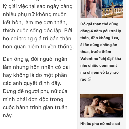
lý giải việc tại sao ngày càng
nhiều phụ nữ không muốn
kết hôn, làm mẹ đơn thân,
Cô gái than thở dùng
thích cuộc sống độc lập. Bởi
dằng 4 năm yêu trai ly
thân, tiền không 1 xu,
họ coi trọng giá trị bản thân
ái ân cũng chẳng ăn
hơn quan niệm truyền thống.
thua, trước thềm
Đàn ông ạ, đời người ngắn
Valentine "chị đại" thả
nhẹ chiếc comment
lắm nhưng hôn nhân có dài
mà chị em vỗ tay rào
hay không là do một phần
rào
các anh quyết định đấy.
Đừng để người phụ nữ của
mình phải đơn độc trong
cuộc hành trình gian truân
này.
Nhiều phụ nữ mắc sai