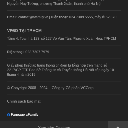
Nguyễn Huy Tưởng, phường Thanh Xuân, thành phố Hà Nội
Email:
contact@afamily.vn |
Điện thoại:
024 7309 5555, máy lẻ 62.370
VPĐD TẠI TP.HCM
Tầng 4, Tòa nhà 123, số 127 Võ Văn Tần, Phường Xuân Hòa, TPHCM
Điện thoại:
028 7307 7979
Giấy phép thiết lập trang thông tin điện tử tổng hợp trên mạng số
2217/GP-TTĐT do Sở Thông tin và Truyền thông Hà Nội cấp ngày 10
tháng 4 năm 2019
© Copyright 2008 - 2024 – Công ty Cổ phần VCCorp
Chính sách bảo mật
Fanpage aFamily
Xem bản Desktop