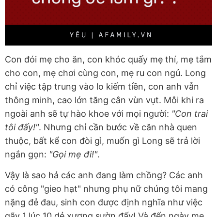
Con đói mẹ cho ăn, con khóc quấy mẹ thí, mẹ tắm
cho con, mẹ chơi cùng con, mẹ ru con ngủ. Long
chỉ việc tập trung vào lo kiếm tiền, con anh vẫn
thông minh, cao lớn tăng cân vùn vụt. Mỗi khi ra
ngoài anh sẽ tự hào khoe với mọi người:
"Con trai
tôi đấy!"
. Nhưng chỉ cần bước về căn nhà quen
thuộc, bất kể con đòi gì, muốn gì Long sẽ trả lời
ngắn gọn:
"Gọi mẹ đi!"
.
Vậy là sao hả các anh đang làm chồng? Các anh
có công "gieo hạt" nhưng phụ nữ chúng tôi mang
nặng đẻ đau, sinh con được định nghĩa như việc
gãy 1 lúc 10 dẻ xương sườn đấy! Và đến ngày mẹ