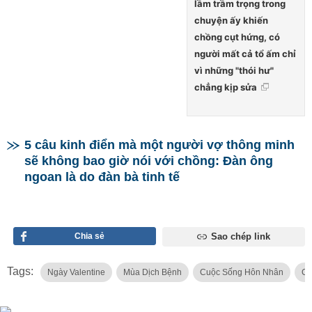
lầm trầm trọng trong
chuyện ấy khiến
chồng cụt hứng, có
người mất cả tổ ấm chỉ
vì những "thói hư"
chẳng kịp sửa
5 câu kinh điển mà một người vợ thông minh
sẽ không bao giờ nói với chồng: Đàn ông
ngoan là do đàn bà tinh tế
Chia sẻ
Sao chép link
Tags:
Ngày Valentine
Mùa Dịch Bệnh
Cuộc Sống Hôn Nhân
Ch