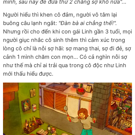
mình, sau này đẻ đứa thứ 2 chẳng sợ khổ nữa".
..
Người hiểu thì khen cô đảm, người vô tâm lại
buông câu lạnh ngắt:
"Đàn bà ai chẳng thế!".
Nhưng rồi cho đến khi con gái Linh gần 3 tuổi, mọi
người giục nhắc cô sinh thêm thì cảm xúc trong
lòng cô chỉ là nỗi sợ hãi: sợ mang thai, sợ đi đẻ, sợ
cảnh 1 mình chăm con mọn... Có cả nghìn nỗi sợ
như thế mà chỉ ai trải qua trong cô độc như Linh
mới thấu hiểu được.