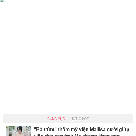
CÙNG MỤC
ĐANG HOT
"Bà trùm" thẩm mỹ viện Mailisa cưới giúp