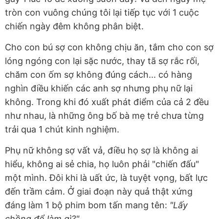
tròn con vuông chúng tôi lại tiếp tục với 1 cuộc
chiến ngày đêm không phân biệt.
Cho con bú sợ con không chịu ăn, tắm cho con sợ
lóng ngóng con lại sặc nước, thay tã sợ rắc rối,
chăm con ốm sợ không đúng cách... có hàng
nghìn điều khiến các anh sợ nhưng phụ nữ lại
không. Trong khi đó xuất phát điểm của cả 2 đều
như nhau, là những ông bố bà mẹ trẻ chưa từng
trải qua 1 chút kinh nghiệm.
Phụ nữ không sợ vất vả, điều họ sợ là không ai
hiểu, không ai sẻ chia, họ luôn phải "chiến đấu"
một mình. Đôi khi là uất ức, là tuyệt vọng, bất lực
đến trầm cảm. Ở giai đoạn này quả thật xứng
đáng làm 1 bộ phim bom tấn mang tên:
"Lấy
chồng để làm gì?".