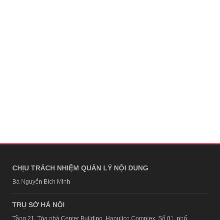
CHỊU TRÁCH NHIỆM QUẢN LÝ NỘI DUNG
Bà Nguyễn Bích Minh
TRỤ SỞ HÀ NỘI
Tầng 21, Tòa nhà Center Building, Hapulico Complex, Số 01, phố