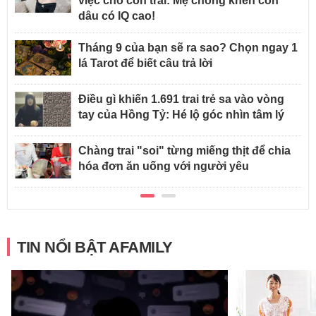
việc cho con trai: Mẹ chồng khen con
dâu có IQ cao!
Tháng 9 của bạn sẽ ra sao? Chọn ngay 1
lá Tarot để biết câu trả lời
Điều gì khiến 1.691 trai trẻ sa vào vòng
tay của Hồng Tỷ: Hé lộ góc nhìn tâm lý
Chàng trai "soi" từng miếng thịt để chia
hóa đơn ăn uống với người yêu
TIN NỔI BẬT AFAMILY