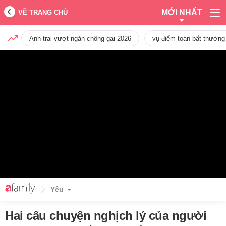
MỚI NHẤT
VỀ TRANG CHỦ
Anh trai vượt ngàn chông gai 2026
vụ điểm toán bất thường
Yêu
Hai câu chuyện nghịch lý của người