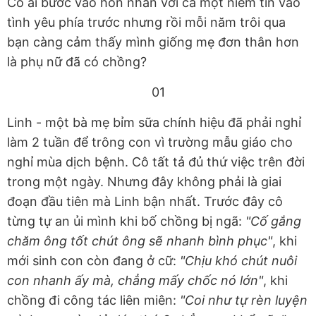
Có ai bước vào hôn nhân với cả một niềm tin vào
tình yêu phía trước nhưng rồi mỗi năm trôi qua
bạn càng cảm thấy mình giống mẹ đơn thân hơn
là phụ nữ đã có chồng?
01
Linh - một bà mẹ bỉm sữa chính hiệu đã phải nghỉ
làm 2 tuần để trông con vì trường mẫu giáo cho
nghỉ mùa dịch bệnh. Cô tất tả đủ thứ việc trên đời
trong một ngày. Nhưng đây không phải là giai
đoạn đầu tiên mà Linh bận nhất. Trước đây cô
từng tự an ủi mình khi bố chồng bị ngã:
"Cố gắng
chăm ông tốt chút ông sẽ nhanh bình phục"
, khi
mới sinh con còn đang ở cữ:
"Chịu khó chút nuôi
con nhanh ấy mà, chẳng mấy chốc nó lớn"
, khi
chồng đi công tác liên miên:
"Coi như tự rèn luyện