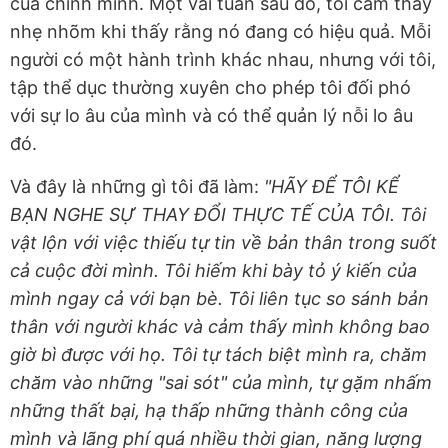
của chính mình. Một vài tuần sau đó, tôi cảm thấy
nhẹ nhõm khi thấy rằng nó đang có hiệu quả. Mỗi
người có một hành trình khác nhau, nhưng với tôi,
tập thể dục thường xuyên cho phép tôi đối phó
với sự lo âu của mình và có thể quản lý nỗi lo âu
đó.
Và đây là những gì tôi đã làm:
"HÃY ĐỂ TÔI KỂ
BẠN NGHE SỰ THAY ĐỔI THỰC TẾ CỦA TÔI. Tôi
vật lộn với việc thiếu tự tin về bản thân trong suốt
cả cuộc đời mình. Tôi hiếm khi bày tỏ ý kiến của
mình ngay cả với bạn bè. Tôi liên tục so sánh bản
thân với người khác và cảm thấy mình không bao
giờ bì được với họ. Tôi tự tách biệt mình ra, chăm
chăm vào những "sai sót" của mình, tự gặm nhấm
những thất bại, hạ thấp những thành công của
mình và lãng phí quá nhiều thời gian, năng lượng