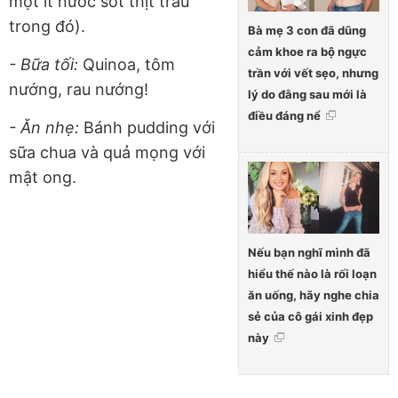
một ít nước sốt thịt trâu
trong đó).
Bà mẹ 3 con đã dũng
cảm khoe ra bộ ngực
- Bữa tối:
Quinoa, tôm
trần với vết sẹo, nhưng
nướng, rau nướng!
lý do đằng sau mới là
điều đáng nể
- Ăn nhẹ:
Bánh pudding với
sữa chua và quả mọng với
mật ong.
Nếu bạn nghĩ mình đã
hiểu thế nào là rối loạn
ăn uống, hãy nghe chia
sẻ của cô gái xinh đẹp
này