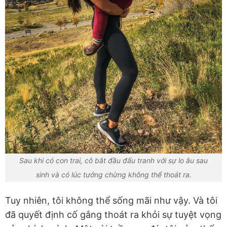
Sau khi có con trai, cô bắt đầu đấu tranh với sự lo âu sau
sinh và có lúc tưởng chừng không thể thoát ra.
Tuy nhiên, tôi không thể sống mãi như vậy. Và tôi
đã quyết định cố gắng thoát ra khỏi sự tuyệt vọng