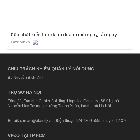
Cập nhật kiến thức kinh doanh mỗi ngày, tải ngay!
cafebiz.vn
CHỊU TRÁCH NHIỆM QUẢN LÝ NỘI DUNG
Bà Nguyễn Bích Minh
TRỤ SỞ HÀ NỘI
Tầng 21, Tòa nhà Center Building, Hapulico Complex, Số 01, phố
Nguyễn Huy Tưởng, phường Thanh Xuân, thành phố Hà Nội
Email:
contact@afamily.vn |
Điện thoại:
024 7309 5555, máy lẻ 62.370
VPĐD TẠI TP.HCM