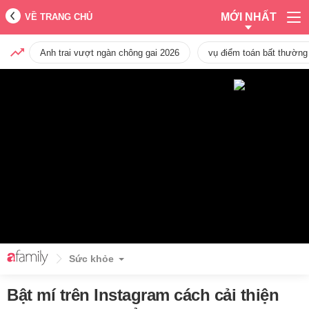
MỚI NHẤT
VỀ TRANG CHỦ
Anh trai vượt ngàn chông gai 2026
vụ điểm toán bất thường
Sức khỏe
Bật mí trên Instagram cách cải thiện