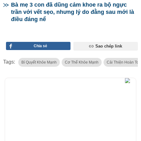
Bà mẹ 3 con đã dũng cảm khoe ra bộ ngực
trần với vết sẹo, nhưng lý do đằng sau mới là
điều đáng nể
Chia sẻ
Sao chép link
Tags:
Bí Quyết Khỏe Mạnh
Cơ Thể Khỏe Mạnh
Cải Thiện Hoàn To