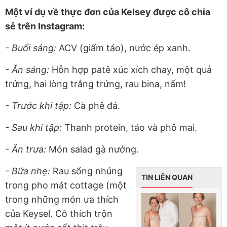
Một ví dụ về thực đơn của Kelsey được cô chia
sẻ trên Instagram:
- Buổi sáng:
ACV (giấm táo), nước ép xanh.
- Ăn sáng:
Hỗn hợp patê xúc xích chay, một quả
trứng, hai lòng trắng trứng, rau bina, nấm!
- Trước khi tập:
Cà phê đá.
- Sau khi tập:
Thanh protein, táo và phô mai.
- Ăn trưa:
Món salad gà nướng.
- Bữa nhẹ:
Rau sống nhúng
TIN LIÊN QUAN
trong pho mát cottage (một
trong những món ưa thích
của Keysel. Cô thích trộn