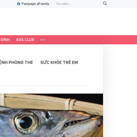
Fanpage aFamily
 ĐÌNH
40S CLUB
ỆNH PHÒNG THE
SỨC KHỎE TRẺ EM