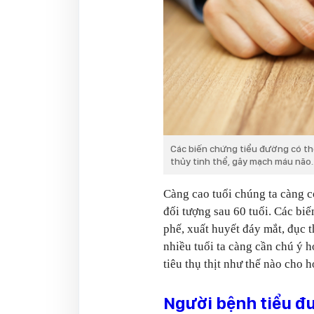
Các biến chứng tiểu đường có thể
thủy tinh thể, gây mạch máu não..
Càng cao tuổi chúng ta càng c
đối tượng sau 60 tuổi. Các biế
phế, xuất huyết đáy mắt, đục 
nhiều tuổi ta càng cần chú ý h
tiêu thụ thịt như thế nào cho h
Người bệnh tiểu đ