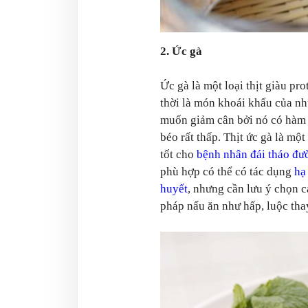
2. Ức gà
Ức gà là một loại thịt giàu pro
thời là món khoái khẩu của n
muốn giảm cân bởi nó có hàm 
béo rất thấp. Thịt ức gà là một
tốt cho
bệnh nhân đái tháo đư
phù hợp có thể có tác dụng
hạ
huyết
, nhưng cần lưu ý chọn 
pháp nấu ăn như hấp, luộc thay