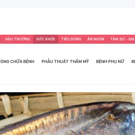
HẬU TRƯỜNG
SỨC KHỎE
TIÊU DÙNG
ĂN NGON
TÂM SỰ - GIA
ÒNG CHỮA BỆNH
PHẪU THUẬT THẨM MỸ
BỆNH PHỤ NỮ
B