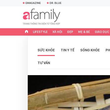
EMAGAZINE
DR. BLUE
LIFESTYLE
XÃ HỘI
ĐẸP
MẸ & BÉ
GIÁO DỤC
SỨC KHỎE
TIN Y TẾ
SỐNG KHỎE
PH
TƯ VẤN