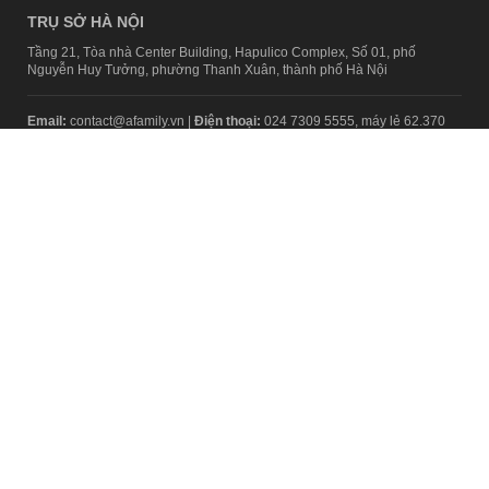
TRỤ SỞ HÀ NỘI
Tầng 21, Tòa nhà Center Building, Hapulico Complex, Số 01, phố
Nguyễn Huy Tưởng, phường Thanh Xuân, thành phố Hà Nội
Email:
contact@afamily.vn |
Điện thoại:
024 7309 5555, máy lẻ 62.370
VPĐD TẠI TP.HCM
Tầng 4, Tòa nhà 123, số 127 Võ Văn Tần, Phường Xuân Hòa, TPHCM
Điện thoại:
028 7307 7979
Giấy phép thiết lập trang thông tin điện tử tổng hợp trên mạng số
2217/GP-TTĐT do Sở Thông tin và Truyền thông Hà Nội cấp ngày 10
tháng 4 năm 2019
© Copyright 2008 - 2024 – Công ty Cổ phần VCCorp
Chính sách bảo mật