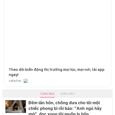
Theo dõi biến động thị trường mọi lúc, mọi nơi, tải app
ngay!
cafef.vn
CÙNG MỤC
ĐANG HOT
Đêm tân hôn, chồng đưa cho tôi một
chiếc phong bì rồi bảo: "Anh ngủ hãy
mở", đọc xong tôi muốn ly hôn