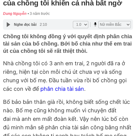
của chồng tôi khiến cả nhà bất ngờ
Dung Nguyễn
3 năm trước
Nghe đọc bài
2:10
Chồng tôi không đồng ý với quyết định phân chia
tài sản của bố chồng. Bởi bố chia như thế em trai
út của chồng tôi sẽ rất thiệt thòi.
Nhà chồng tôi có 3 anh em trai, 2 người đã ra ở
riêng, hiện tại còn mỗi chú út chưa vợ và sống
chung với bố mẹ. Đầu tuần vừa rồi bố chồng gọi
các con về để
phân chia tài sản
.
Bố bảo bản thân già rồi, không biết sống chết lúc
nào. Bố mẹ cũng không muốn vì chuyện đất
đai mà anh em mất đoàn kết. Vậy nên lúc bố còn
đủ minh mẫn sẽ phân chia tài sản công bằng nhất
để các con không tị nạnh hay trách bố mẹ sống