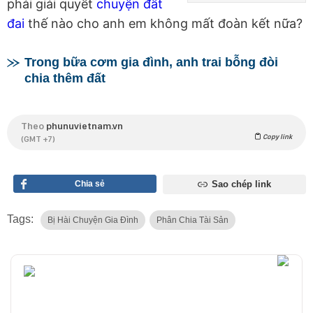
phải giải quyết
chuyện đất
đai
thế nào cho anh em không mất đoàn kết nữa?
Trong bữa cơm gia đình, anh trai bỗng đòi
chia thêm đất
Theo
phunuvietnam.vn
Copy link
(GMT +7)
Chia sẻ
Sao chép link
Tags:
Bị Hài Chuyện Gia Đình
Phân Chia Tài Sản