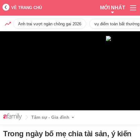
MỚI NHẤT
VỀ TRANG CHỦ
Anh trai vượt ngàn chông gai 2026
vụ điểm toán bất thường
Tâm sự - Gia đình
Trong ngày bố mẹ chia tài sản, ý kiến