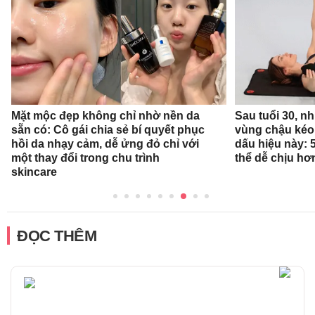
Mặt mộc đẹp không chỉ nhờ nền da
Sau tuổi 30, n
sẵn có: Cô gái chia sẻ bí quyết phục
vùng chậu kéo
hồi da nhạy cảm, dễ ửng đỏ chỉ với
dấu hiệu này: 
một thay đổi trong chu trình
thể dễ chịu hơ
skincare
ĐỌC THÊM