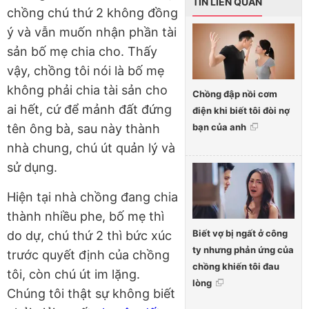
TIN LIÊN QUAN
chồng chú thứ 2 không đồng
ý và vẫn muốn nhận phần tài
sản bố mẹ chia cho. Thấy
vậy, chồng tôi nói là bố mẹ
không phải chia tài sản cho
Chồng đập nồi cơm
ai hết, cứ để mảnh đất đứng
điện khi biết tôi đòi nợ
bạn của anh
tên ông bà, sau này thành
nhà chung, chú út quản lý và
sử dụng.
Hiện tại nhà chồng đang chia
thành nhiều phe, bố mẹ thì
Biết vợ bị ngất ở công
do dự, chú thứ 2 thì bức xúc
ty nhưng phản ứng của
trước quyết định của chồng
chồng khiến tôi đau
tôi, còn chú út im lặng.
lòng
Chúng tôi thật sự không biết