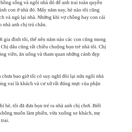
 chồng sống và ngôi nhà đó để anh trai toàn quyền
 sinh con ở nhà đó. Mấy năm nay, hè nào tôi cũng
ịch và ngủ lại nhà. Những khi vợ chồng hay con cái
n nhà anh chị trú chân.
i gia đình tôi, thế nên năm nào các con cũng mong
 Chị dâu cũng rất chiều chuộng bọn trẻ nhà tôi. Chị
công viên, ăn uống và tham quan những cảnh đẹp
n chưa bao giờ tôi có suy nghĩ đòi lại nửa ngôi nhà
đóng vai là khách và cư xử rất đúng mực của phận
 hè, tôi đã đưa bọn trẻ ra nhà anh chị chơi. Biết
i không muốn làm phiền, vừa xuống xe khách, mẹ
trai.