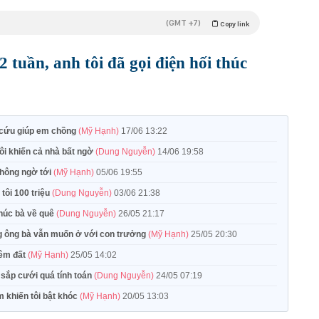
(GMT +7)
Copy link
 tuần, anh tôi đã gọi điện hối thúc
i cứu giúp em chồng
(Mỹ Hạnh)
17/06 13:22
tôi khiến cả nhà bất ngờ
(Dung Nguyễn)
14/06 19:58
không ngờ tới
(Mỹ Hạnh)
05/06 19:55
 tôi 100 triệu
(Dung Nguyễn)
03/06 21:38
thúc bà về quê
(Dung Nguyễn)
26/05 21:17
g ông bà vẫn muốn ở với con trưởng
(Mỹ Hạnh)
25/05 20:30
hêm đất
(Mỹ Hạnh)
25/05 14:02
 sắp cưới quá tính toán
(Dung Nguyễn)
24/05 07:19
 khiến tôi bật khóc
(Mỹ Hạnh)
20/05 13:03