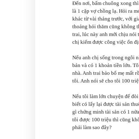
Đến nơi, bấm chuông xong thì
là 1 cặp vợ chồng lạ. Hỏi ra m
khác từ vài tháng trước, với gi
thoảng hỏi thăm cũng không th
trai, lúc này anh mới chịu nói
chị kiếm được công việc ổn đị
Nếu anh chị sống trong ngôi nh
bán và có 1 khoản tiền lớn. T
nhà. Anh trai bảo bố mẹ mất r
tôi. Anh nói sẽ cho tôi 100 tr
Nếu tôi làm lớn chuyện để đòi 
biết có lấy lại được tài sản t
gì chứng minh tài sản có 1 nử
tôi được 100 triệu thì cũng k
phải làm sao đây?