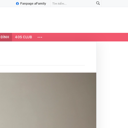
Fanpage aFamily
 ĐÌNH
40S CLUB