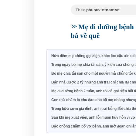
Theo
phunuvietnam.vn
Mẹ đi dưỡng bệnh 2
bà về quê
Nửa đêm mẹ chồng gọi điện, khóc lóc cầu xin tô
Trong ngày bố mẹ chia tài sản, ý kiến của chồng 
Bố mẹ chia tài sản cho một người mà chúng tôi 
Bán nhà được 2 tỷ nhưng anh trai chỉ chia lại cho
Mẹ đi dưỡng bệnh 2 tuần, anh tôi đã gọi điện hối 
Con thứ chăm lo chu đáo cho bố mẹ chồng nhưn
Trong bữa cơm gia đình, anh trai bỗng đòi chia t
Sau khi mẹ xuất viện, anh tôi muốn hủy hôn vì vợ
Bảo chồng chăm bố vợ bệnh, anh mở đoạn ghi âm