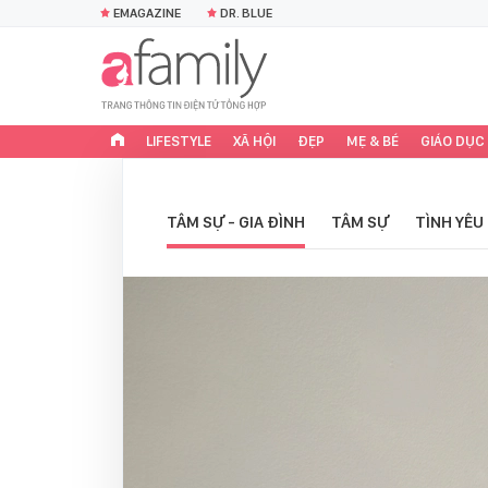
EMAGAZINE
DR. BLUE
LIFESTYLE
XÃ HỘI
ĐẸP
MẸ & BÉ
GIÁO DỤC
TÂM SỰ - GIA ĐÌNH
TÂM SỰ
TÌNH YÊU