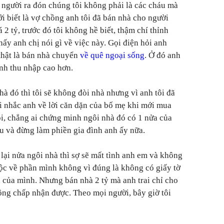
 người ra đón chúng tôi không phải là các cháu mà
ới biết là vợ chồng anh tôi đã bán nhà cho người
á 2 tỷ, trước đó tôi không hề biết, thậm chí thỉnh
ấy anh chị nói gì về việc này. Gọi điện hỏi anh
 thật là bán nhà chuyển
về quê ngoại sống
. Ở đó anh
nh thu nhập cao hơn.
à đó thì tôi sẽ không đòi nhà nhưng vì anh tôi đã
ôi nhắc anh về lời căn dặn của bố mẹ khi mới mua
ồi, chẳng ai chứng minh ngôi nhà đó có 1 nửa của
iệu và đừng làm phiền gia đình anh ấy nữa.
lại nửa ngôi nhà thì sợ sẽ mất tình anh em và không
huộc về phần mình không vì đúng là không có giấy tờ
a của mình. Nhưng bán nhà 2 tỷ mà anh trai chỉ cho
hông chấp nhận được. Theo mọi người, bây giờ tôi