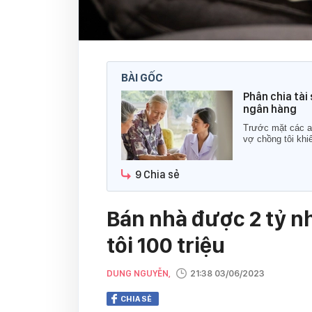
BÀI GỐC
Phân chia tài
ngân hàng
Trước mặt các an
vợ chồng tôi khi
9 Chia sẻ
Bán nhà được 2 tỷ nh
tôi 100 triệu
DUNG NGUYỄN,
21:38 03/06/2023
CHIA SẺ