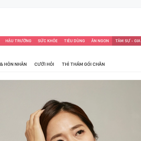
HẬU TRƯỜNG
SỨC KHỎE
TIÊU DÙNG
ĂN NGON
TÂM SỰ - GIA
 & HÔN NHÂN
CƯỚI HỎI
THÌ THẦM GỐI CHĂN