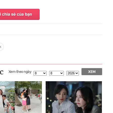
h
c
Xem theo ngày
XEM