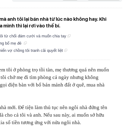
mà anh tôi lại bán nhà từ lúc nào không hay. Khi
mình thì lại rơi vào thế bí.
 tôi từ chối đám cưới và muốn chia tay
tặng bố mẹ đẻ
ến vợ chồng tôi tranh cãi quyết liệt
 em tôi ở phòng trọ tồi tàn, mẹ thương quá nên muốn
ai tôi chở mẹ đi tìm phòng cả ngày nhưng không
 gọi điện bàn với bố bán mảnh đất ở quê, mua nhà
nhà mới. Để tiện làm thủ tục nên ngôi nhà đứng tên
là cho cả tôi và anh. Nếu sau này, ai muốn sở hữu
kia số tiền tương ứng với nửa ngôi nhà.