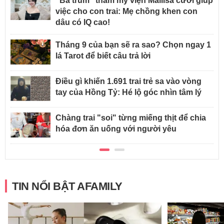
"Bà trùm" thẩm mỹ viện Mailisa cưới giúp
việc cho con trai: Mẹ chồng khen con
dâu có IQ cao!
Tháng 9 của bạn sẽ ra sao? Chọn ngay 1
lá Tarot để biết câu trả lời
Điều gì khiến 1.691 trai trẻ sa vào vòng
tay của Hồng Tỷ: Hé lộ góc nhìn tâm lý
Chàng trai "soi" từng miếng thịt để chia
hóa đơn ăn uống với người yêu
TIN NỔI BẬT AFAMILY