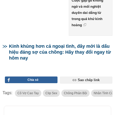
Cuộc gặp gỡ không
ngờ và mối nghiệt
duyên dai dẳng từ
trong quá khứ kinh
hoàng
Kinh khủng hơn cả ngoại tình, đây mới là dấu
hiệu đáng sợ của chồng: Hãy thay đổi ngay từ
hôm nay
Chia sẻ
Sao chép link
Tags:
Cô Vợ Cao Tay
Clip Sex
Chông Phản Bội
Nhân Tình Củ