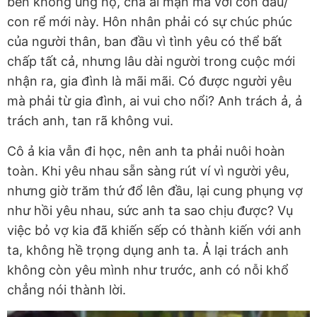
bên không ủng hộ, chả ai mặn mà với con dâu/
con rể mới này. Hôn nhân phải có sự chúc phúc
của người thân, ban đầu vì tình yêu có thể bất
chấp tất cả, nhưng lâu dài người trong cuộc mới
nhận ra, gia đình là mãi mãi. Có được người yêu
mà phải từ gia đình, ai vui cho nổi? Anh trách ả, ả
trách anh, tan rã không vui.
Cô ả kia vẫn đi học, nên anh ta phải nuôi hoàn
toàn. Khi yêu nhau sẵn sàng rút ví vì người yêu,
nhưng giờ trăm thứ đổ lên đầu, lại cung phụng vợ
như hồi yêu nhau, sức anh ta sao chịu được? Vụ
việc bỏ vợ kia đã khiến sếp có thành kiến với anh
ta, không hề trọng dụng anh ta. Ả lại trách anh
không còn yêu mình như trước, anh có nỗi khổ
chẳng nói thành lời.