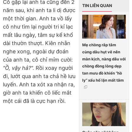
Cô gặp lại anh ta cũng đến 2
TIN LIÊN QUAN
năm sau, khi anh ta li dị được
một thời gian. Anh ta vồ lấy
cô như tìm lại người tri kỉ lạc
mất lâu ngày, tâm sự kể khổ
dài thườn thượt. Kiên nhẫn
Mẹ chồng rắp tâm
nghe xong, ngoài dự đoán
cùng dâu hụt vẽ nên
màn kịch, nàng dâu với
của anh ta, cô chỉ mỉm cười:
chồng đồng lòng dẹp
"Ồ, vậy hả?".
Rồi xoay người
tan mưu đồ khiến “hồ
đi, lướt qua anh ta chả hề lưu
ly” xấu hổ lặn mất tăm
luyến. Anh ta xót xa nhận ra,
giờ anh ta khiến cô liếc mắt
một cái đã là cực hạn rồi.