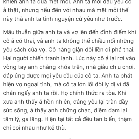
khiến anh ta quá mệt mỏi. Anh ta mới đầu yêu cô
ả thật, nhưng nếu đến với nhau mà mệt mỏi thế
này thà anh ta tình nguyện cứ yêu như trước.
Mâu thuẫn giữa anh ta và vợ lên đến đỉnh điểm khi
cô ả có thai, và anh ta không thể chiều nổi những
yêu sách của vợ. Cô nàng giận dỗi liền đi phá thai.
Hai người chiến tranh lạnh. Lúc này cô ả lại rơi vào
vòng tay anh chàng khóa trên, nhà giàu chịu chơi,
đáp ứng được mọi yêu cầu của cô ta. Anh ta phát
hiện vợ ngoại tình, mà cô ta lớn lối đòi ly dị vì đã
chán ngấy anh ta rồi. Họ chính thức ra tòa. Khi
xưa anh thấy ả hồn nhiên, đáng yêu lại tràn đầy
sức sống, ả thấy anh chững chạc, điềm đạm lại
tâm lý, ga lăng. Hiện tại tất cả đều tan biến, thậm
chí coi nhau như kẻ thù.