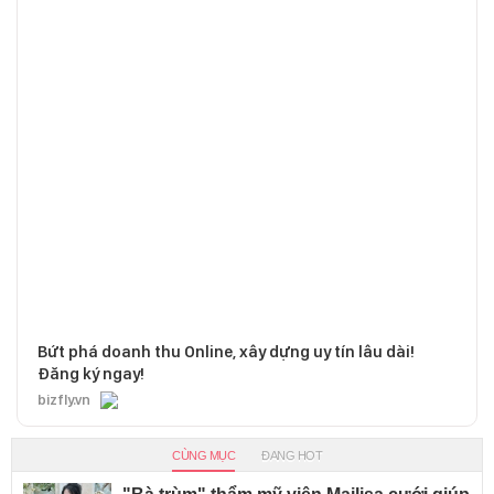
Bứt phá doanh thu Online, xây dựng uy tín lâu dài!
Đăng ký ngay!
bizfly.vn
CÙNG MỤC
ĐANG HOT