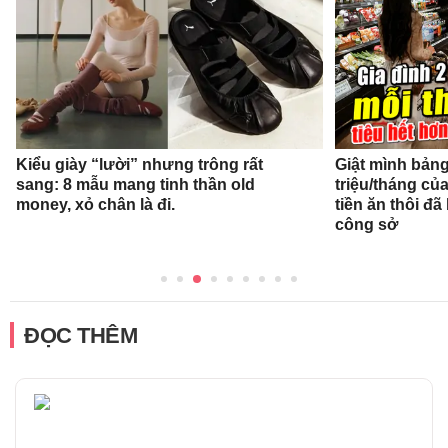
Kiểu giày “lười” nhưng trông rất
Giật mình bảng 
sang: 8 mẫu mang tinh thần old
triệu/tháng củ
money, xỏ chân là đi.
tiền ăn thôi đ
công sở
ĐỌC THÊM