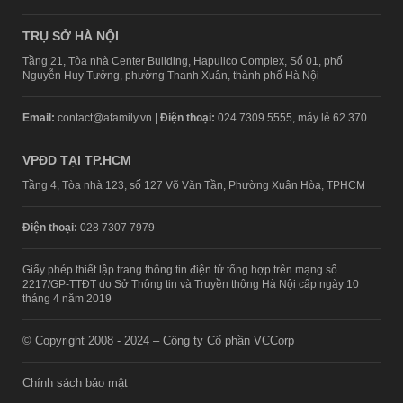
TRỤ SỞ HÀ NỘI
Tầng 21, Tòa nhà Center Building, Hapulico Complex, Số 01, phố
Nguyễn Huy Tưởng, phường Thanh Xuân, thành phố Hà Nội
Email:
contact@afamily.vn |
Điện thoại:
024 7309 5555, máy lẻ 62.370
VPĐD TẠI TP.HCM
Tầng 4, Tòa nhà 123, số 127 Võ Văn Tần, Phường Xuân Hòa, TPHCM
Điện thoại:
028 7307 7979
Giấy phép thiết lập trang thông tin điện tử tổng hợp trên mạng số
2217/GP-TTĐT do Sở Thông tin và Truyền thông Hà Nội cấp ngày 10
tháng 4 năm 2019
© Copyright 2008 - 2024 – Công ty Cổ phần VCCorp
Chính sách bảo mật