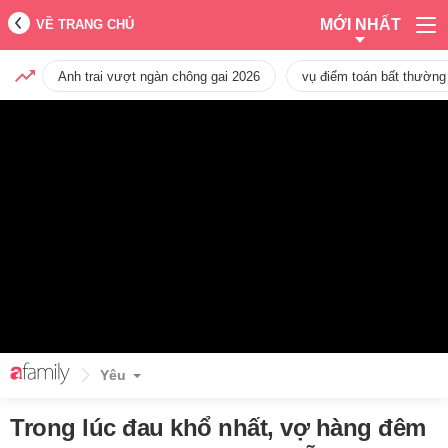
MỚI NHẤT
VỀ TRANG CHỦ
Anh trai vượt ngàn chông gai 2026
vụ điểm toán bất thường
Yêu
Trong lúc đau khổ nhất, vợ hàng đêm