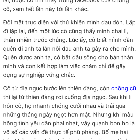
lại, được cô tìm thấy trong facebook của chồng
cô, xem hết lần này tới lần khác.
Đối mặt trực diện với thứ khiến mình đau đớn. Lặp
đi lặp lại, đến một lúc cô cũng thấy mình chai lì,
thản nhiên trước chúng. Lúc ấy, cô biết mình dần
quên đi anh ta lẫn nỗi đau anh ta gây ra cho mình.
Quên được anh ta, cô bắt đầu sống cho bản thân
mình và con kết hợp làm việc chăm chỉ để gây
dựng sự nghiệp vững chắc.
Cô từ địa ngục bước lên thiên đàng, còn
chồng cũ
thì lại từ thiên đàng rơi xuống địa ngục. Sau khi li
hôn cô, họ nhanh chóng cưới nhau và trải qua
những tháng ngày ngọt hơn mật. Nhưng khi màu
hồng tình yêu dần phai nhạt, vây quanh bọn họ là
vô số các vấn đề thực tế phũ phàng. Bố mẹ hai