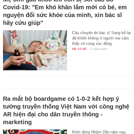
Covid-19: "Em khó khăn lắm mới có bé, em
nguyện đổi sức khỏe của mình, xin bác sĩ
hãy cứu giúp"
Câu chuyện do bác sĩ Sang kể lại
đã khiến không ít người mẹ cảm
thấy vô cùng xúc động.
MẸ VÀ BÉ
-
4 năm trước
Ra mắt bộ boardgame có 1-0-2 kết hợp ý
tưởng truyền thống Việt Nam với công nghệ
AR hiện đại cho dân truyền thông -
marketing
Khởi động Nhâm Dần năm nay,