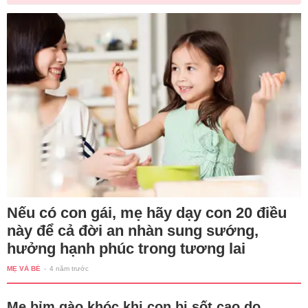
Nếu có con gái, mẹ hãy dạy con 20 điều
này để cả đời an nhàn sung sướng,
hưởng hạnh phúc trong tương lai
MẸ VÀ BÉ
-
4 năm trước
Mẹ bỉm gào khóc khi con bị sốt cao do