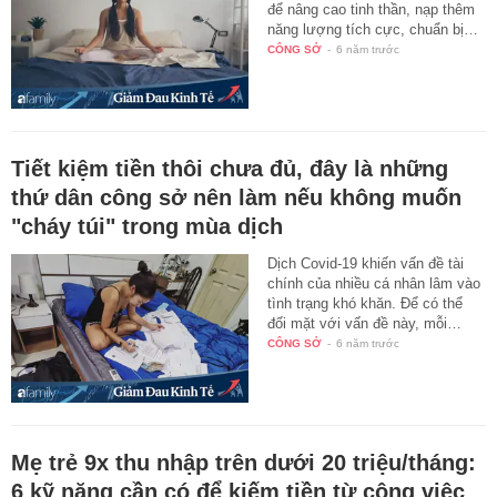
để nâng cao tinh thần, nạp thêm
năng lượng tích cực, chuẩn bị…
CÔNG SỞ
-
6 năm trước
Tiết kiệm tiền thôi chưa đủ, đây là những
thứ dân công sở nên làm nếu không muốn
"cháy túi" trong mùa dịch
Dịch Covid-19 khiến vấn đề tài
chính của nhiều cá nhân lâm vào
tình trạng khó khăn. Để có thể
đối mặt với vấn đề này, mỗi…
CÔNG SỞ
-
6 năm trước
Mẹ trẻ 9x thu nhập trên dưới 20 triệu/tháng:
6 kỹ năng cần có để kiếm tiền từ công việc