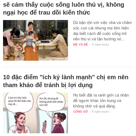
sẽ cảm thấy cuộc sống luôn thú vị, không
ngại học để trau dồi kiến thức
Dù bận rộn với việc nhà và chăm
sóc con cái nhưng mẹ bỉm hiện
đại biết cách để cuộc sống trở
nên thú vị và tận hưởng nó…
MẸ VÀ BÉ
-
5 năm trước
10 đặc điểm "ích kỷ lành mạnh" chị em nên
tham khảo để tránh bị lợi dụng
Họ biết đặt ra ranh giới cá nhân
để người khác tôn trọng và
không nhờ vả quá đáng.
CÔNG SỞ
-
6 năm trước