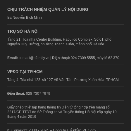
CHỊU TRÁCH NHIỆM QUẢN LÝ NỘI DUNG
Bà Nguyễn Bích Minh
TRỤ SỞ HÀ NỘI
Tầng 21, Tòa nhà Center Building, Hapulico Complex, Số 01, phố
Nguyễn Huy Tưởng, phường Thanh Xuân, thành phố Hà Nội
Email:
contact@afamily.vn |
Điện thoại:
024 7309 5555, máy lẻ 62.370
VPĐD TẠI TP.HCM
Tầng 4, Tòa nhà 123, số 127 Võ Văn Tần, Phường Xuân Hòa, TPHCM
Điện thoại:
028 7307 7979
Giấy phép thiết lập trang thông tin điện tử tổng hợp trên mạng số
2217/GP-TTĐT do Sở Thông tin và Truyền thông Hà Nội cấp ngày 10
tháng 4 năm 2019
© Copyright 2008 - 2024 – Công ty Cổ phần VCCorp