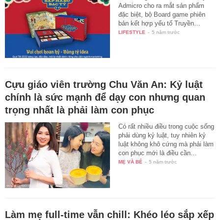
Admicro cho ra mắt sản phẩm
đặc biệt, bộ Board game phiên
bản kết hợp yếu tố Truyền…
LIFESTYLE
-
5 năm trước
Cựu giáo viên trường Chu Văn An: Kỷ luật
chính là sức mạnh để dạy con nhưng quan
trọng nhất là phải làm con phục
Có rất nhiều điều trong cuộc sống
phải dùng kỷ luật, tuy nhiên kỷ
luật không khô cứng mà phải làm
con phục mới là điều cần…
MẸ VÀ BÉ
-
5 năm trước
Làm mẹ full-time vẫn chill: Khéo léo sắp xếp