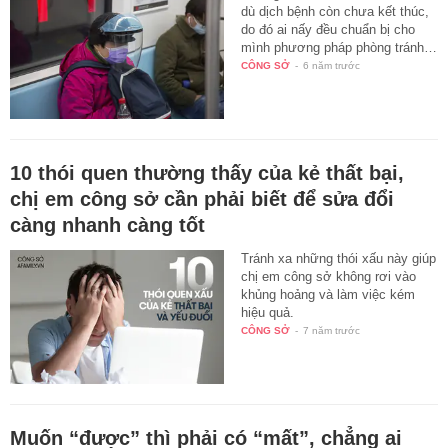
dù dịch bệnh còn chưa kết thúc,
do đó ai nấy đều chuẩn bị cho
mình phương pháp phòng tránh…
CÔNG SỞ
-
6 năm trước
10 thói quen thường thấy của kẻ thất bại,
chị em công sở cần phải biết để sửa đổi
càng nhanh càng tốt
Tránh xa những thói xấu này giúp
chị em công sở không rơi vào
khủng hoảng và làm việc kém
hiệu quả.
CÔNG SỞ
-
7 năm trước
Muốn “được” thì phải có “mất”, chẳng ai