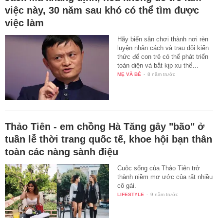
việc này, 30 năm sau khó có thể tìm được
việc làm
Hãy biến sân chơi thành nơi rèn
luyện nhân cách và trau dồi kiến
thức để con trẻ có thể phát triển
toàn diện và bắt kịp xu thế…
MẸ VÀ BÉ
-
8 năm trước
Thảo Tiên - em chồng Hà Tăng gây "bão" ở
tuần lễ thời trang quốc tế, khoe hội bạn thân
toàn các nàng sành điệu
Cuộc sống của Thảo Tiên trở
thành niềm mơ ước của rất nhiều
cô gái.
LIFESTYLE
-
9 năm trước