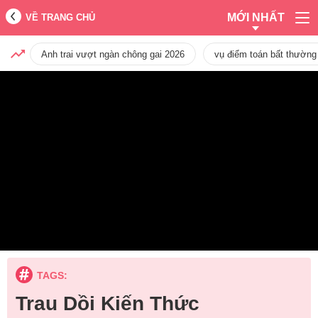
MỚI NHẤT
VỀ TRANG CHỦ
Anh trai vượt ngàn chông gai 2026
vụ điểm toán bất thường
TAGS:
Trau Dồi Kiến Thức