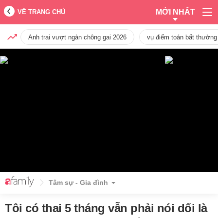
MỚI NHẤT
VỀ TRANG CHỦ
Anh trai vượt ngàn chông gai 2026
vụ điểm toán bất thường
Tâm sự - Gia đình
Tôi có thai 5 tháng vẫn phải nói dối là