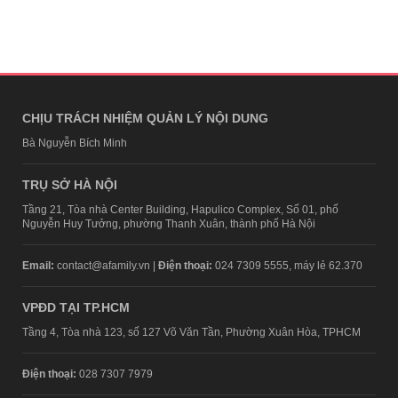
CHỊU TRÁCH NHIỆM QUẢN LÝ NỘI DUNG
Bà Nguyễn Bích Minh
TRỤ SỞ HÀ NỘI
Tầng 21, Tòa nhà Center Building, Hapulico Complex, Số 01, phố
Nguyễn Huy Tưởng, phường Thanh Xuân, thành phố Hà Nội
Email:
contact@afamily.vn |
Điện thoại:
024 7309 5555, máy lẻ 62.370
VPĐD TẠI TP.HCM
Tầng 4, Tòa nhà 123, số 127 Võ Văn Tần, Phường Xuân Hòa, TPHCM
Điện thoại:
028 7307 7979