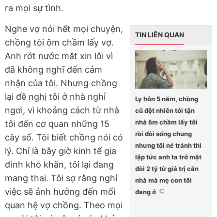
ra mọi sự tình.
Nghe vợ nói hết mọi chuyện,
TIN LIÊN QUAN
chồng tôi ôm chầm lấy vợ.
Anh rớt nước mắt xin lỗi vì
đã không nghĩ đến cảm
nhận của tôi. Nhưng chồng
lại đề nghị tôi ở nhà nghỉ
Ly hôn 5 năm, chồng
ngơi, vì khoảng cách từ nhà
cũ đột nhiên tới tận
nhà ôm chầm lấy tôi
tôi đến cơ quan những 15
rồi đòi sống chung
cây số. Tôi biết chồng nói có
nhưng tôi né tránh thì
lý. Chỉ là bây giờ kinh tế gia
lập tức anh ta trở mặt
đình khó khăn, tôi lại đang
đòi 2 tỷ từ giá trị căn
mang thai. Tôi sợ rằng nghỉ
nhà mà mẹ con tôi
việc sẽ ảnh hưởng đến mối
đang ở
quan hệ vợ chồng. Theo mọi