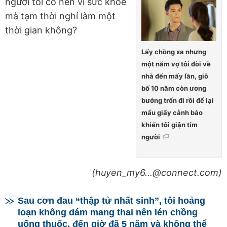
người tôi có nên vì sức khỏe
mà tạm thời nghỉ làm một
thời gian không?
Lấy chồng xa nhưng
một năm vợ tôi đòi về
nhà đến mấy lần, giỗ
bố 10 năm còn ương
bướng trốn đi rồi để lại
mẩu giấy cảnh báo
khiến tôi giận tím
người
(huyen_my6...@connect.com)
Sau cơn đau “thập tử nhất sinh”, tôi hoảng
loạn không dám mang thai nên lén chồng
uống thuốc, đến giờ đã 5 năm và không thể