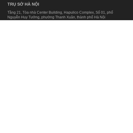
TRỤ SỞ HÀ NỘI
Tầng 21, Tòa nhà Center Building, Hapulico Complex, Số 01, phố
Nguyễn Huy Tưởng, phường Thanh Xuân, thành phố Hà Nội
Email:
contact@afamily.vn |
Điện thoại:
024 7309 5555, máy lẻ 62.370
VPĐD TẠI TP.HCM
Tầng 4, Tòa nhà 123, số 127 Võ Văn Tần, Phường Xuân Hòa, TPHCM
Điện thoại:
028 7307 7979
Giấy phép thiết lập trang thông tin điện tử tổng hợp trên mạng số
2217/GP-TTĐT do Sở Thông tin và Truyền thông Hà Nội cấp ngày 10
tháng 4 năm 2019
© Copyright 2008 - 2024 – Công ty Cổ phần VCCorp
Chính sách bảo mật
Fanpage aFamily