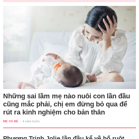
Những sai lầm mẹ nào nuôi con lần đầu
cũng mắc phải, chị em đừng bỏ qua để
rút ra kinh nghiệm cho bản thân
MẸ VÀ BÉ
-
4 năm trước
Phương Trinh Jolie lần đầu kể về bố ruột