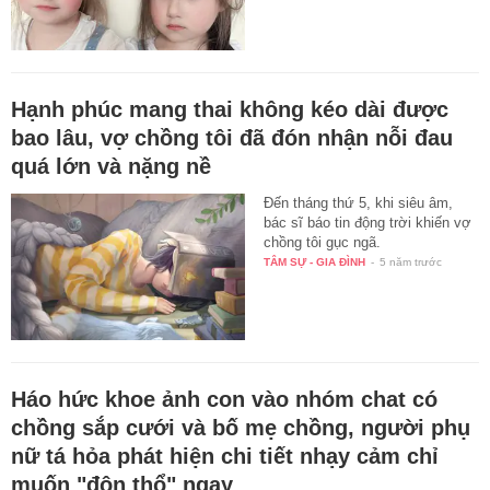
Hạnh phúc mang thai không kéo dài được
bao lâu, vợ chồng tôi đã đón nhận nỗi đau
quá lớn và nặng nề
Đến tháng thứ 5, khi siêu âm,
bác sĩ báo tin động trời khiến vợ
chồng tôi gục ngã.
TÂM SỰ - GIA ĐÌNH
-
5 năm trước
Háo hức khoe ảnh con vào nhóm chat có
chồng sắp cưới và bố mẹ chồng, người phụ
nữ tá hỏa phát hiện chi tiết nhạy cảm chỉ
muốn "độn thổ" ngay