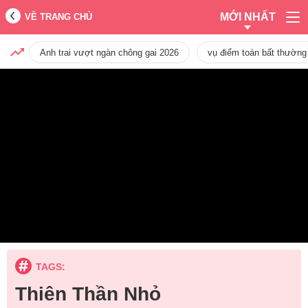
MỚI NHẤT
VỀ TRANG CHỦ
Anh trai vượt ngàn chông gai 2026
vụ điểm toán bất thường
TAGS:
Thiên Thần Nhỏ