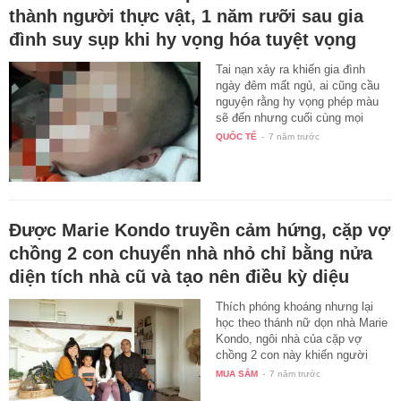
thành người thực vật, 1 năm rưỡi sau gia
đình suy sụp khi hy vọng hóa tuyệt vọng
Tai nạn xảy ra khiến gia đình
ngày đêm mất ngủ, ai cũng cầu
nguyện rằng hy vọng phép màu
sẽ đến nhưng cuối cùng mọi
thứ…
QUỐC TẾ
-
7 năm trước
Được Marie Kondo truyền cảm hứng, cặp vợ
chồng 2 con chuyển nhà nhỏ chỉ bằng nửa
diện tích nhà cũ và tạo nên điều kỳ diệu
Thích phóng khoáng nhưng lại
học theo thánh nữ dọn nhà Marie
Kondo, ngôi nhà của cặp vợ
chồng 2 con này khiến người
ta…
MUA SẮM
-
7 năm trước