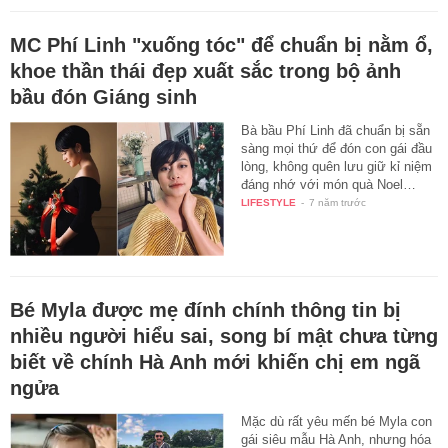
MC Phí Linh "xuống tóc" để chuẩn bị nằm ổ,
khoe thần thái đẹp xuất sắc trong bộ ảnh
bầu đón Giáng sinh
Bà bầu Phí Linh đã chuẩn bị sẵn
sàng mọi thứ để đón con gái đầu
lòng, không quên lưu giữ kỉ niệm
đáng nhớ với món quà Noel…
LIFESTYLE
-
7 năm trước
Bé Myla được mẹ đính chính thông tin bị
nhiều người hiểu sai, song bí mật chưa từng
biết về chính Hà Anh mới khiến chị em ngã
ngửa
Mặc dù rất yêu mến bé Myla con
gái siêu mẫu Hà Anh, nhưng hóa