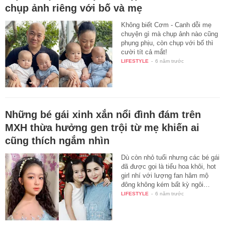
chụp ảnh riêng với bố và mẹ
Không biết Cơm - Canh dỗi mẹ
chuyện gì mà chụp ảnh nào cũng
phụng phịu, còn chụp với bố thì
cười tít cả mắt!
LIFESTYLE
-
6 năm trước
Những bé gái xinh xắn nổi đình đám trên
MXH thừa hưởng gen trội từ mẹ khiến ai
cũng thích ngắm nhìn
Dù còn nhỏ tuổi nhưng các bé gái
đã được gọi là tiểu hoa khôi, hot
girl nhí với lượng fan hâm mộ
đông không kém bất kỳ ngôi…
LIFESTYLE
-
6 năm trước