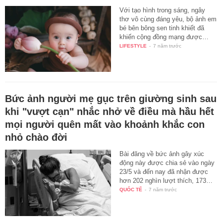
Với tạo hình trong sáng, ngây
thơ vô cùng đáng yêu, bộ ảnh em
bé bên bông sen tinh khiết đã
khiến cộng đồng mạng được…
LIFESTYLE
-
7 năm trước
Bức ảnh người mẹ gục trên giường sinh sau
khi "vượt cạn" nhắc nhở về điều mà hầu hết
mọi người quên mất vào khoảnh khắc con
nhỏ chào đời
Bài đăng về bức ảnh gây xúc
động này được chia sẻ vào ngày
23/5 và đến nay đã nhận được
hơn 202 nghìn lượt thích, 173…
QUỐC TẾ
-
7 năm trước