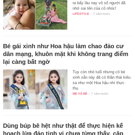
ra bấy lâu nay vô số người đã
nhớ sai tên của cô nhóc!
LIFESTYLE
-
7 năm trước
Bé gái xinh như Hoa hậu làm chao đảo cư
dân mạng, khuôn mặt khi không trang điểm
lại càng bất ngờ
Tuy còn nhỏ tuổi nhưng cô bé
xinh xắn này đã có thần thái kiêu
sa như một Hoa hậu nhí thực
thụ.
MẸ VÀ BÉ
-
7 năm trước
Dùng búp bê hệt như thật để thực hiện kế
hoạch lừa đảo tinh vi chưa từng thấy, cặp