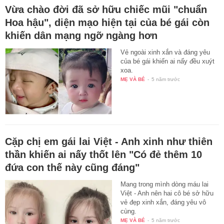
Vừa chào đời đã sở hữu chiếc mũi "chuẩn
Hoa hậu", diện mạo hiện tại của bé gái còn
khiến dân mạng ngỡ ngàng hơn
Vẻ ngoài xinh xắn và đáng yêu
của bé gái khiến ai nấy đều xuýt
xoa.
MẸ VÀ BÉ
-
5 năm trước
Cặp chị em gái lai Việt - Anh xinh như thiên
thần khiến ai nấy thốt lên "Có đẻ thêm 10
đứa con thế này cũng đáng"
Mang trong mình dòng máu lai
Việt - Anh nên hai cô bé sở hữu
vẻ đẹp xinh xắn, đáng yêu vô
cùng.
MẸ VÀ BÉ
-
5 năm trước