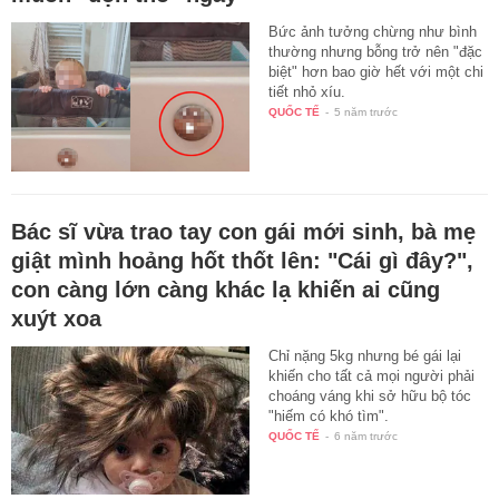
Bức ảnh tưởng chừng như bình
thường nhưng bỗng trở nên "đặc
biệt" hơn bao giờ hết với một chi
tiết nhỏ xíu.
QUỐC TẾ
-
5 năm trước
Bác sĩ vừa trao tay con gái mới sinh, bà mẹ
giật mình hoảng hốt thốt lên: "Cái gì đây?",
con càng lớn càng khác lạ khiến ai cũng
xuýt xoa
Chỉ nặng 5kg nhưng bé gái lại
khiến cho tất cả mọi người phải
choáng váng khi sở hữu bộ tóc
"hiếm có khó tìm".
QUỐC TẾ
-
6 năm trước