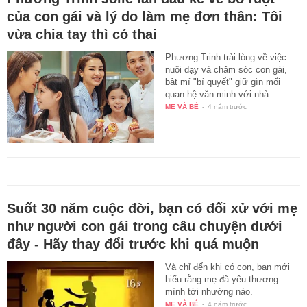
của con gái và lý do làm mẹ đơn thân: Tôi
vừa chia tay thì có thai
Phương Trinh trải lòng về việc
nuôi dạy và chăm sóc con gái,
bật mí "bí quyết" giữ gìn mối
quan hệ văn minh với nhà…
MẸ VÀ BÉ
-
4 năm trước
Suốt 30 năm cuộc đời, bạn có đối xử với mẹ
như người con gái trong câu chuyện dưới
đây - Hãy thay đổi trước khi quá muộn
Và chỉ đến khi có con, bạn mới
hiểu rằng mẹ đã yêu thương
mình tới nhường nào.
MẸ VÀ BÉ
-
4 năm trước