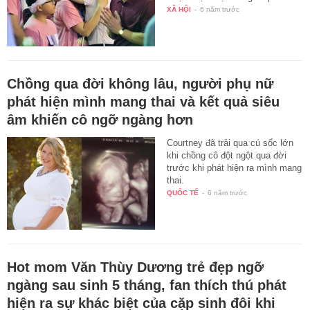
XÃ HỘI
-
6 năm trước
Chồng qua đời không lâu, người phụ nữ
phát hiện mình mang thai và kết quả siêu
âm khiến cô ngỡ ngàng hơn
Courtney đã trải qua cú sốc lớn
khi chồng cô đột ngột qua đời
trước khi phát hiện ra mình mang
thai.
QUỐC TẾ
-
6 năm trước
Hot mom Văn Thùy Dương trẻ đẹp ngỡ
ngàng sau sinh 5 tháng, fan thích thú phát
hiện ra sự khác biệt của cặp sinh đôi khi