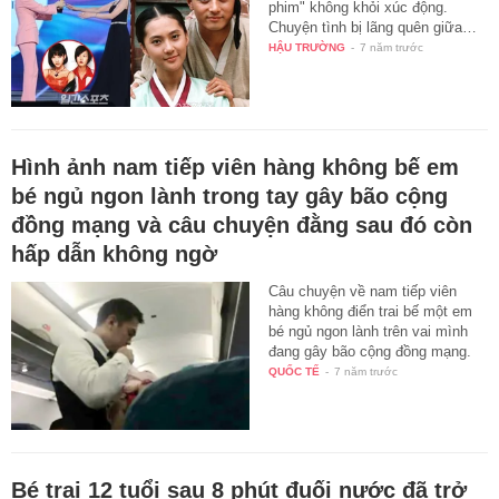
phim" không khỏi xúc động.
Chuyện tình bị lãng quên giữa…
HẬU TRƯỜNG
-
7 năm trước
Hình ảnh nam tiếp viên hàng không bế em
bé ngủ ngon lành trong tay gây bão cộng
đồng mạng và câu chuyện đằng sau đó còn
hấp dẫn không ngờ
Câu chuyện về nam tiếp viên
hàng không điển trai bế một em
bé ngủ ngon lành trên vai mình
đang gây bão cộng đồng mạng.
QUỐC TẾ
-
7 năm trước
Bé trai 12 tuổi sau 8 phút đuối nước đã trở