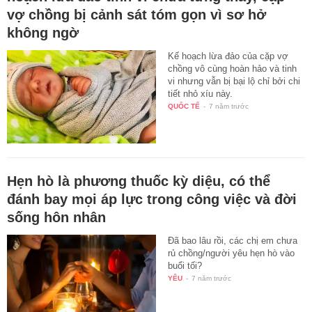
vợ chồng bị cảnh sát tóm gọn vì sơ hở
không ngờ
Kế hoạch lừa đảo của cặp vợ
chồng vô cùng hoàn hảo và tinh
vi nhưng vẫn bị bại lộ chỉ bởi chi
tiết nhỏ xíu này.
QUỐC TẾ
-
7 năm trước
Hẹn hò là phương thuốc kỳ diệu, có thể
đánh bay mọi áp lực trong công việc và đời
sống hôn nhân
Đã bao lâu rồi, các chị em chưa
rủ chồng/người yêu hẹn hò vào
buổi tối?
YÊU
-
7 năm trước