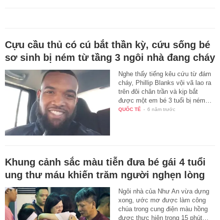
Cựu cầu thủ có cú bắt thần kỳ, cứu sống bé
sơ sinh bị ném từ tầng 3 ngôi nhà đang cháy
Nghe thấy tiếng kêu cứu từ đám
cháy, Phillip Blanks vội vã lao ra
trên đôi chân trần và kịp bắt
được một em bé 3 tuổi bị ném…
QUỐC TẾ
-
6 năm trước
Khung cảnh sắc màu tiễn đưa bé gái 4 tuổi
ung thư máu khiến trăm người nghẹn lòng
Ngôi nhà của Như An vừa dựng
xong, ước mơ được làm công
chúa trong cung điện màu hồng
được thực hiện trong 15 phút…