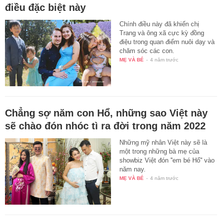
điều đặc biệt này
Chính điều này đã khiến chị
Trang và ông xã cực kỳ đồng
điệu trong quan điểm nuôi dạy và
chăm sóc các con.
MẸ VÀ BÉ
-
4 năm trước
Chẳng sợ năm con Hổ, những sao Việt này
sẽ chào đón nhóc tì ra đời trong năm 2022
Những mỹ nhân Việt này sẽ là
một trong những bà mẹ của
showbiz Việt đón ''em bé Hổ'' vào
năm nay.
MẸ VÀ BÉ
-
4 năm trước