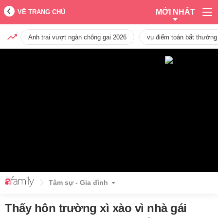
MỚI NHẤT
VỀ TRANG CHỦ
Anh trai vượt ngàn chông gai 2026
vụ điểm toán bất thường
Tâm sự - Gia đình
Thấy hôn trường xì xào vì nhà gái