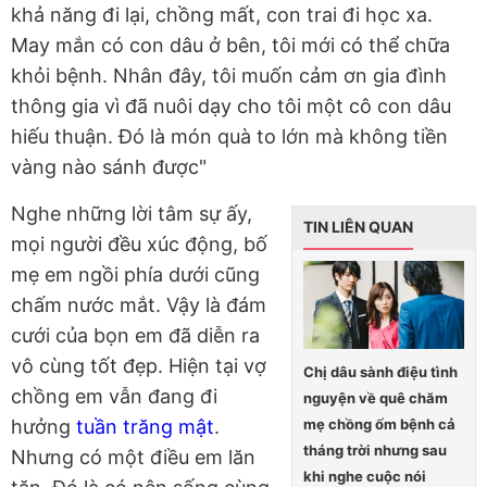
khả năng đi lại, chồng mất, con trai đi học xa.
May mắn có con dâu ở bên, tôi mới có thể chữa
khỏi bệnh. Nhân đây, tôi muốn cảm ơn gia đình
thông gia vì đã nuôi dạy cho tôi một cô con dâu
hiếu thuận. Đó là món quà to lớn mà không tiền
vàng nào sánh được"
Nghe những lời tâm sự ấy,
TIN LIÊN QUAN
mọi người đều xúc động, bố
mẹ em ngồi phía dưới cũng
chấm nước mắt. Vậy là đám
cưới của bọn em đã diễn ra
vô cùng tốt đẹp. Hiện tại vợ
Chị dâu sành điệu tình
chồng em vẫn đang đi
nguyện về quê chăm
mẹ chồng ốm bệnh cả
hưởng
tuần trăng mật
.
tháng trời nhưng sau
Nhưng có một điều em lăn
khi nghe cuộc nói