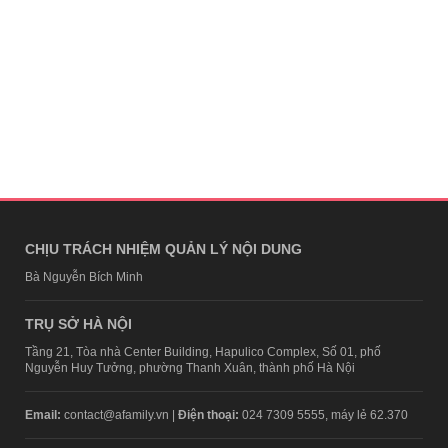
CHỊU TRÁCH NHIỆM QUẢN LÝ NỘI DUNG
Bà Nguyễn Bích Minh
TRỤ SỞ HÀ NỘI
Tầng 21, Tòa nhà Center Building, Hapulico Complex, Số 01, phố
Nguyễn Huy Tưởng, phường Thanh Xuân, thành phố Hà Nội
Email:
contact@afamily.vn |
Điện thoại:
024 7309 5555, máy lẻ 62.370