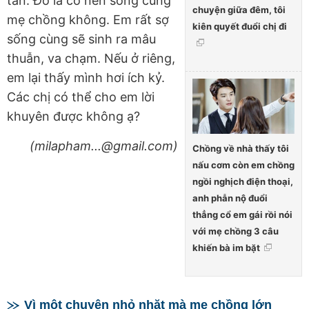
tăn. Đó là có nên sống cùng
chuyện giữa đêm, tôi
mẹ chồng không. Em rất sợ
kiên quyết đuổi chị đi
sống cùng sẽ sinh ra mâu
thuẫn, va chạm. Nếu ở riêng,
em lại thấy mình hơi ích kỷ.
Các chị có thể cho em lời
khuyên được không ạ?
(milapham...@gmail.com)
Chồng về nhà thấy tôi
nấu cơm còn em chồng
ngồi nghịch điện thoại,
anh phẫn nộ đuổi
thẳng cổ em gái rồi nói
với mẹ chồng 3 câu
khiến bà im bặt
Vì một chuyện nhỏ nhặt mà mẹ chồng lớn