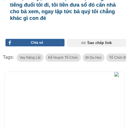
tiếng đuổi tôi đi, tôi liền đưa sổ đỏ căn nhà
cho bà xem, ngay lập tức bà quý tôi chẳng
khác gì con đẻ
Chia sẻ
Sao chép link
Tags:
Vay Nặng Lãi
Kế Hoạch Tổ Chức
Đi Du Học
Tổ Chức Đá