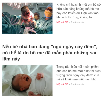
Không chỉ hạ sinh một em bé sở
hữu cân nặng khủng mà bà mẹ
này còn khiến dư luận xôn xao
khi sinh thường, không hề
dùng…
MẸ VÀ BÉ
-
8 năm trước
Nếu bé nhà bạn đang "ngủ ngày cày đêm",
có thể là do bố mẹ đã mắc phải những sai
lầm này
Trong rất nhiều nỗi muộn phiền
của các bà mẹ mới sinh thì hiện
tượng "ngủ ngày cày đêm" của
trẻ sẽ khiến mẹ mệt mỏi, khổ
sở…
MẸ VÀ BÉ
-
8 năm trước