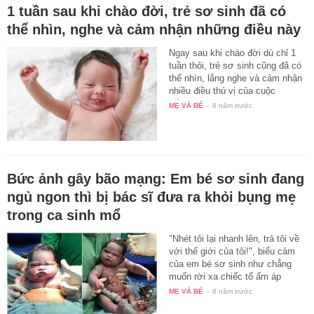
1 tuần sau khi chào đời, trẻ sơ sinh đã có
thể nhìn, nghe và cảm nhận những điều này
Ngay sau khi chào đời dù chỉ 1
tuần thôi, trẻ sơ sinh cũng đã có
thể nhìn, lắng nghe và cảm nhận
nhiều điều thú vị của cuộc
sống…
MẸ VÀ BÉ
-
8 năm trước
Bức ảnh gây bão mạng: Em bé sơ sinh đang
ngủ ngon thì bị bác sĩ đưa ra khỏi bụng mẹ
trong ca sinh mổ
"Nhét tôi lại nhanh lên, trả tôi về
với thế giới của tôi!", biểu cảm
của em bé sơ sinh như chẳng
muốn rời xa chiếc tổ ấm áp
của…
MẸ VÀ BÉ
-
8 năm trước