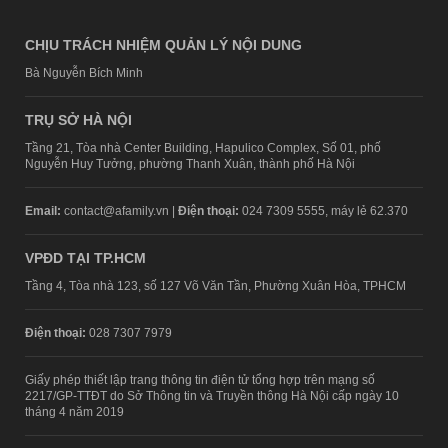
CHỊU TRÁCH NHIỆM QUẢN LÝ NỘI DUNG
Bà Nguyễn Bích Minh
TRỤ SỞ HÀ NỘI
Tầng 21, Tòa nhà Center Building, Hapulico Complex, Số 01, phố
Nguyễn Huy Tưởng, phường Thanh Xuân, thành phố Hà Nội
Email:
contact@afamily.vn |
Điện thoại:
024 7309 5555, máy lẻ 62.370
VPĐD TẠI TP.HCM
Tầng 4, Tòa nhà 123, số 127 Võ Văn Tần, Phường Xuân Hòa, TPHCM
Điện thoại:
028 7307 7979
Giấy phép thiết lập trang thông tin điện tử tổng hợp trên mạng số
2217/GP-TTĐT do Sở Thông tin và Truyền thông Hà Nội cấp ngày 10
tháng 4 năm 2019