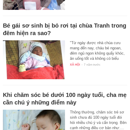
Bé gái sơ sinh bị bỏ rơi tại chùa Tranh trong
đêm hiện ra sao?
"Từ ngày được nhà chùa cưu
mang đến nay, cháu bé ngoan,
đêm ngủ ngon không quấy khóc,
ăn uống tốt và không có biểu
hiện…
XÃ HỘI
-
7 năm trước
Khi chăm sóc bé dưới 100 ngày tuổi, cha mẹ
cần chú ý những điểm này
Thông thường, chăm sóc trẻ sơ
sinh chưa đủ 100 ngày tuổi đòi
hỏi nhiều chú ý và cẩn trọng. Bên
cạnh những điều cơ bản như:…