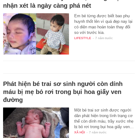
nhận xét là ngày càng phá nét
Em bé từng được biết bao phụ
huynh thốt lên vì quá đẹp nay lại
có diện mạo hoàn toàn thay đổi
so với trước kia.
LIFESTYLE
-
7 năm trước
Phát hiện bé trai sơ sinh người còn dính
máu bị mẹ bỏ rơi trong bụi hoa giấy ven
đường
Một bé trai sơ sinh được người
dân phát hiện trong tình trạng cơ
thể còn dính máu, trầy xước nhẹ
bị bỏ rơi trong bụi hoa giấy ven…
XÃ HỘI
-
7 năm trước