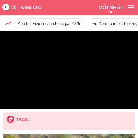
MỚI NHẤT
VỀ TRANG CHỦ
Anh trai vượt ngàn chông gai 2026
vụ điểm toán bất thường
TAGS: