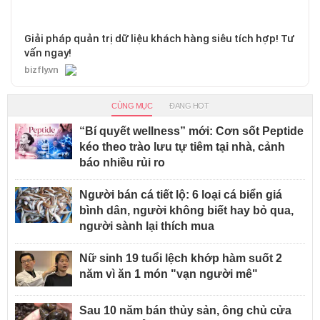
Giải pháp quản trị dữ liệu khách hàng siêu tích hợp! Tư
vấn ngay!
bizfly.vn
CÙNG MỤC
ĐANG HOT
“Bí quyết wellness” mới: Cơn sốt Peptide
kéo theo trào lưu tự tiêm tại nhà, cảnh
báo nhiều rủi ro
Người bán cá tiết lộ: 6 loại cá biển giá
bình dân, người không biết hay bỏ qua,
người sành lại thích mua
Nữ sinh 19 tuổi lệch khớp hàm suốt 2
năm vì ăn 1 món "vạn người mê"
Sau 10 năm bán thủy sản, ông chủ cửa