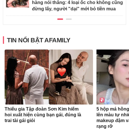
hàng nói thẳng: 4 loại ốc cho không cũng
đừng lấy, người "dại" mới bỏ tiền mua
TIN NỔI BẬT AFAMILY
Thiếu gia Tập đoàn Sơn Kim hiếm
5 hộp má hồng
hoi xuất hiện cùng bạn gái, đúng là
lên màu tự nhi
trai tài gái giỏi
makeup đậm v
rạng rỡ