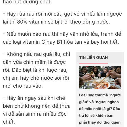
hao hụt dưỡng chất.
- Hãy rửa rau rồi mới cắt, gọt vỏ vì nếu làm ngược
lại thì 80% vitamin sẽ bị trôi theo dòng nước.
- Nếu muốn xào rau thì hãy vặn nhỏ lửa, tránh để
các loại vitamin C hay B1 hòa tan và bay hơi hết.
- Không nấu rau quá lâu, chỉ
TIN LIÊN QUAN
cần vừa chín mềm là được
rồi. Đặc biệt là khi luộc rau,
chị em hãy chờ nước sôi rồi
mới cho rau vào.
Loại ung thư mà "người
- Hãy ăn ngay sau khi chế
giàu" và "người nghèo"
biến chứ không nên để thừa
dễ mắc nhất là gì? Câu
vì dễ sản sinh ra nhiều độc
trả lời sẽ khiến bạn
chất.
phải thay đổi thói quen