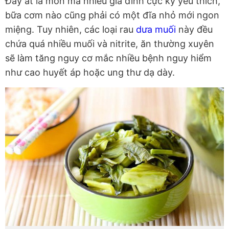
Đây ắt là món mà nhiều gia đình cực kỳ yêu thích,
bữa cơm nào cũng phải có một đĩa nhỏ mới ngon
miệng. Tuy nhiên, các loại rau
dưa muối
này đều
chứa quá nhiều muối và nitrite, ăn thường xuyên
sẽ làm tăng nguy cơ mắc nhiều bệnh nguy hiểm
như cao huyết áp hoặc ung thư dạ dày.