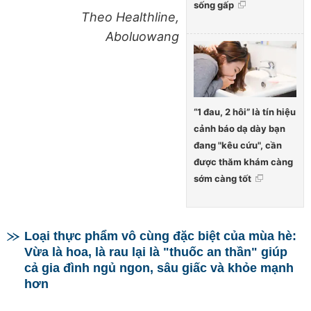
sống gấp
Theo Healthline,
Aboluowang
“1 đau, 2 hôi” là tín hiệu
cảnh báo dạ dày bạn
đang "kêu cứu", cần
được thăm khám càng
sớm càng tốt
Loại thực phẩm vô cùng đặc biệt của mùa hè:
Vừa là hoa, là rau lại là "thuốc an thần" giúp
cả gia đình ngủ ngon, sâu giấc và khỏe mạnh
hơn