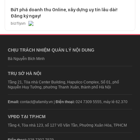
Bứt phá doanh thu Online, xây dựng uy tín lâu dài!
Đăng ký ngay!
bizfly.vn
CHỊU TRÁCH NHIỆM QUẢN LÝ NỘI DUNG
Bà Nguyễn Bích Minh
TRỤ SỞ HÀ NỘI
Tầng 21, Tòa nhà Center Building, Hapulico Complex, Số 01, phố
Nguyễn Huy Tưởng, phường Thanh Xuân, thành phố Hà Nội
Email:
contact@afamily.vn |
Điện thoại:
024 7309 5555, máy lẻ 62.370
VPĐD TẠI TP.HCM
Tầng 4, Tòa nhà 123, số 127 Võ Văn Tần, Phường Xuân Hòa, TPHCM
Điện thoại:
028 7307 7979