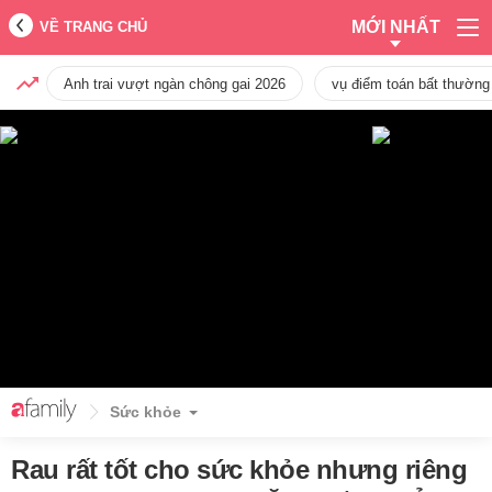
MỚI NHẤT
VỀ TRANG CHỦ
Anh trai vượt ngàn chông gai 2026
vụ điểm toán bất thường
Sức khỏe
Rau rất tốt cho sức khỏe nhưng riêng